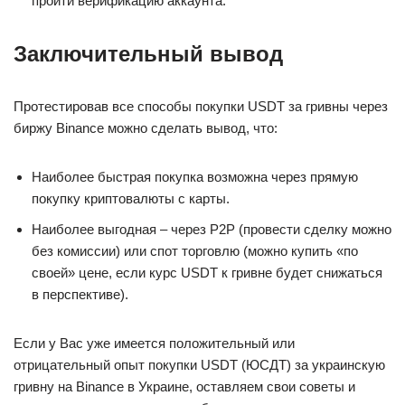
пройти верификацию аккаунта.
Заключительный вывод
Протестировав все способы покупки USDT за гривны через
биржу Binance можно сделать вывод, что:
Наиболее быстрая покупка возможна через прямую
покупку криптовалюты с карты.
Наиболее выгодная – через P2P (провести сделку можно
без комиссии) или спот торговлю (можно купить «по
своей» цене, если курс USDT к гривне будет снижаться
в перспективе).
Если у Вас уже имеется положительный или
отрицательный опыт покупки USDT (ЮСДТ) за украинскую
гривну на Binance в Украине, оставляем свои советы и