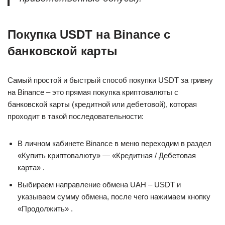
Покупка USDT на Binance с
банковской карты
Самый простой и быстрый способ покупки USDT за гривну
на Binance – это прямая покупка криптовалюты с
банковской карты (кредитной или дебетовой), которая
проходит в такой последовательности:
В личном кабинете Binance в меню переходим в раздел
«Купить криптовалюту» — «Кредитная / Дебетовая
карта» .
Выбираем направление обмена UAH – USDT и
указываем сумму обмена, после чего нажимаем кнопку
«Продолжить» .