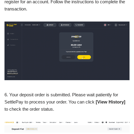
register for an account. Follow the instructions to complete the
transaction.
6. Your deposit order is submitted. Please wait patiently for
SettlePay to process your order. You can click
[View History]
to check the order status.