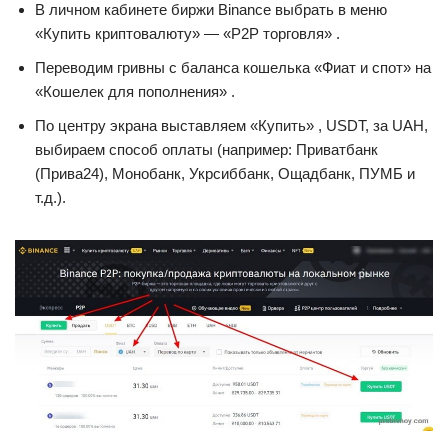
В личном кабинете биржи Binance выбрать в меню
«Купить криптовалюту» — «P2P торговля» .
Переводим гривны с баланса кошелька «Фиат и спот» на
«Кошелек для пополнения» .
По центру экрана выставляем «Купить» , USDT, за UAH,
выбираем способ оплаты (например: Приватбанк
(Прива24), Монобанк, Укрсиббанк, Ощадбанк, ПУМБ и
т.д.).