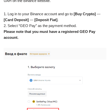
UAH on the Binance website.
1. Log in to your Binance account and go to
[Buy Crypto]
—
[Card Deposit]
—
[
Deposit Fiat
]
.
2. Select “GEO Pay” as the payment method.
Please note that you must have a registered GEO Pay
account.