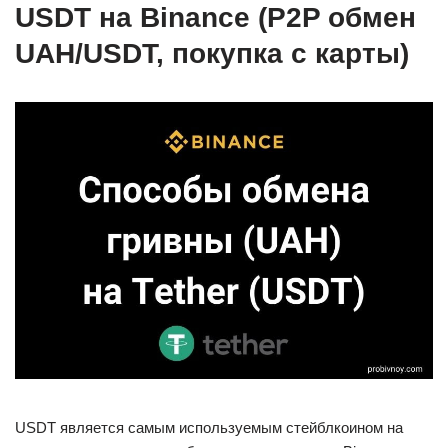
USDT на Binance (P2P обмен
UAH/USDT, покупка с карты)
USDT является самым используемым стейблкоином на