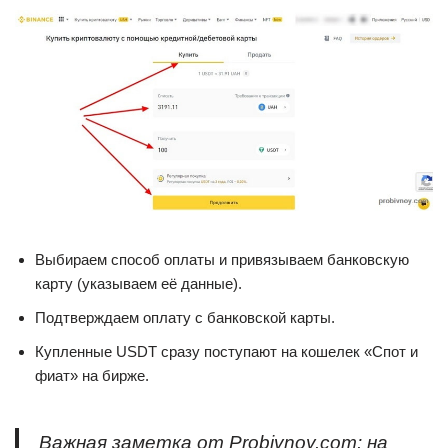
Выбираем способ оплаты и привязываем банковскую
карту (указываем её данные).
Подтверждаем оплату с банковской карты.
Купленные USDT сразу поступают на кошелек «Спот и
фиат» на бирже.
Важная заметка от Probivnoy.com: на