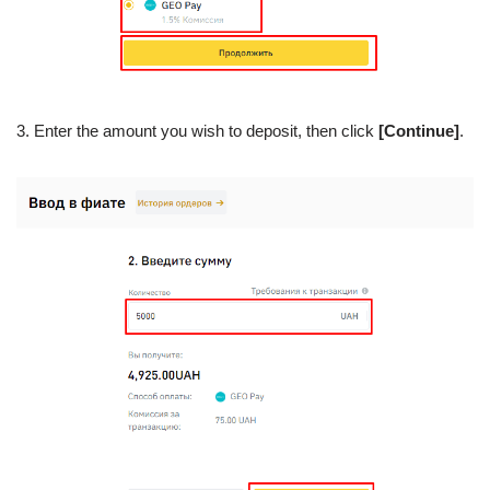
3. Enter the amount you wish to deposit, then click
[Continue]
.