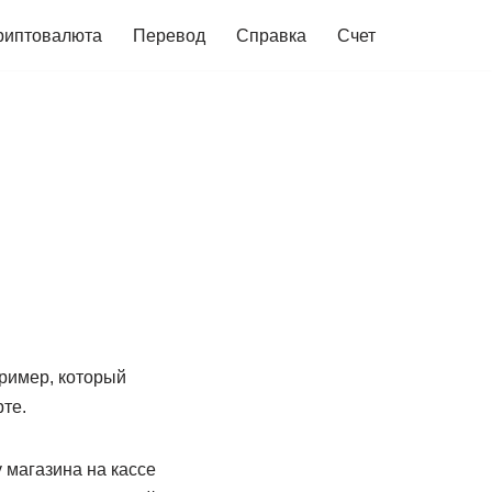
риптовалюта
Перевод
Справка
Счет
пример, который
рте.
 магазина на кассе