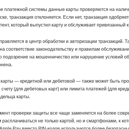
е платежной системы данные карты проверяются на наличи
ке, транзакция отклоняется. Если нет, транзакция одобряе
тент, который выпустил карту и обслуживает привязанный к 
равляется в центр обработки и авторизации транзакций. Т
на соответствие законодательству и правилам обслуживани
-то подозрение на мошенничество или нарушение условий о
онена.
а карты — кредитной или дебетовой — также может быть пр
 счету (для дебетовых карт) или лимита платежей (для креди
дельца карты.
мент проверки защиты все чаще заменяется на более совр
 расплачиваться не только картой, но и смартфонами, к к
 Apple Pay вместо PIN-кодов используются более безопасн