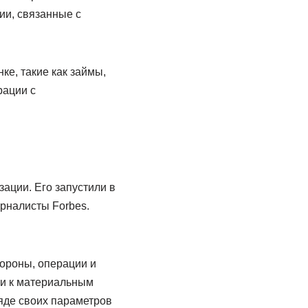
ии, связанные с
е, такие как займы,
рации с
ации. Его запустили в
урналисты Forbes.
ороны, операции и
ки к материальным
ряде своих параметров