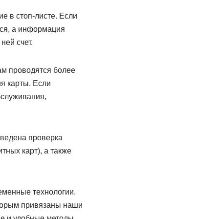
е в стоп-листе. Если
тся, а информация
ней счет.
ам проводятся более
я карты. Если
бслуживания,
оведена проверка
тных карт), а также
еменные технологии.
оторым привязаны наши
ые и удобные методы