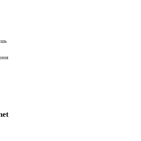
ишь
ания
net