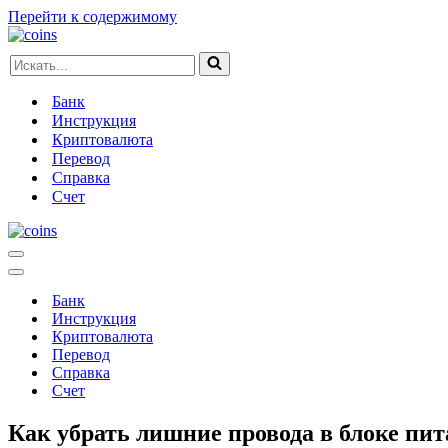
Перейти к содержимому
Искать...
Банк
Инструкция
Криптовалюта
Перевод
Справка
Счет
Меню
навигации
Меню
навигации
Банк
Инструкция
Криптовалюта
Перевод
Справка
Счет
Как убрать лишние провода в блоке пи