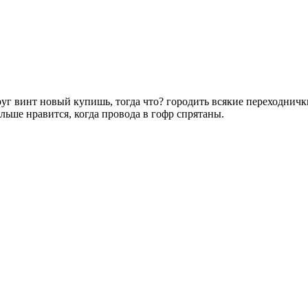
руг винт новый купишь, тогда что? городить всякие переходничк
льше нравится, когда провода в гофр спрятаны.