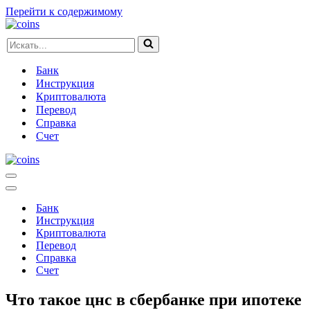
Перейти к содержимому
Искать...
Банк
Инструкция
Криптовалюта
Перевод
Справка
Счет
Меню
навигации
Меню
навигации
Банк
Инструкция
Криптовалюта
Перевод
Справка
Счет
Что такое цнс в сбербанке при ипотеке