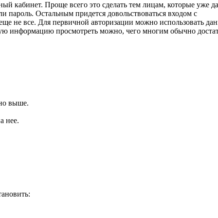
ый кабинет. Проще всего это сделать тем лицам, которые уже д
или пароль. Остальным придется довольствоваться входом с
еще не все. Для первичной авторизации можно использовать да
бщую информацию просмотреть можно, чего многим обычно доста
но выше.
а нее.
тановить: