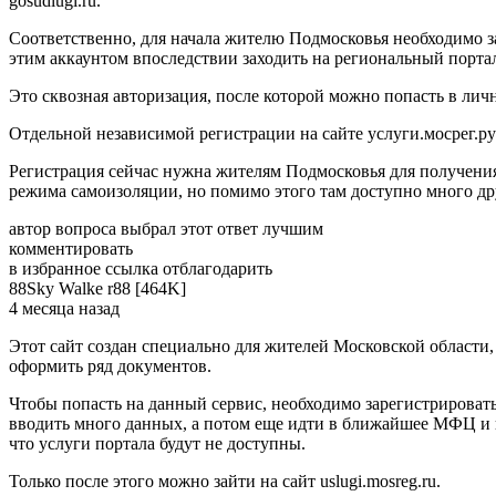
gosudlugi.ru.
Соответственно, для начала жителю Подмосковья необходимо з
этим аккаунтом впоследствии заходить на региональный порта
Это сквозная авторизация, после которой можно попасть в ли
Отдельной независимой регистрации на сайте услуги.мосрег.ру
Регистрация сейчас нужна жителям Подмосковья для получени
режима самоизоляции, но помимо этого там доступно много др
автор вопроса выбрал этот ответ лучшим
комментировать
в избранное ссылка отблагодарить
88Sky­ Walke­ r88 [464K]
4 месяца назад
Этот сайт создан специально для жителей Московской области
оформить ряд документов.
Чтобы попасть на данный сервис, необходимо зарегистрироватьс
вводить много данных, а потом еще идти в ближайшее МФЦ и п
что услуги портала будут не доступны.
Только после этого можно зайти на сайт uslugi.mosreg.ru.