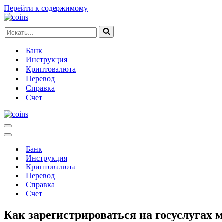
Перейти к содержимому
Искать...
Банк
Инструкция
Криптовалюта
Перевод
Справка
Счет
Меню
навигации
Меню
навигации
Банк
Инструкция
Криптовалюта
Перевод
Справка
Счет
Как зарегистрироваться на госуслугах 