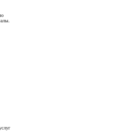
по
иалы.
услуг