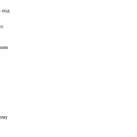
и под
г.
виях
тому