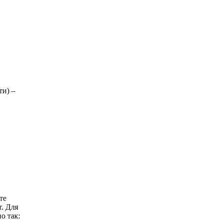
ти) –
те
т. Для
о так: