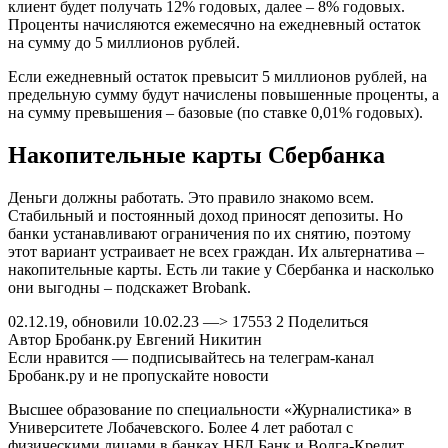
клиент будет получать 12% годовых, далее – 8% годовых.
Проценты начисляются ежемесячно на ежедневный остаток
на сумму до 5 миллионов рублей.
Если ежедневный остаток превысит 5 миллионов рублей, на
предельную сумму будут начислены повышенные проценты, а
на сумму превышения – базовые (по ставке 0,01% годовых).
Накопительные карты Сбербанка
Деньги должны работать. Это правило знакомо всем.
Стабильный и постоянный доход приносят депозиты. Но
банки устанавливают ограничения по их снятию, поэтому
этот вариант устраивает не всех граждан. Их альтернатива –
накопительные карты. Есть ли такие у Сбербанка и насколько
они выгодны – подскажет Brobank.
02.12.19, обновили 10.02.23 —> 17553 2 Поделиться
Автор Бробанк.ру Евгений Никитин
Если нравится — подписывайтесь на телеграм-канал
Бробанк.ру и не пропускайте новости
Высшее образование по специальности «Журналистика» в
Университете Лобачевского. Более 4 лет работал с
физическими лицами в банках НБД Банк и Волга-Кредит.