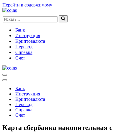
Перейти к содержимому
Искать...
Банк
Инструкция
Криптовалюта
Перевод
Справка
Счет
Меню
навигации
Меню
навигации
Банк
Инструкция
Криптовалюта
Перевод
Справка
Счет
Карта сбербанка накопительная с