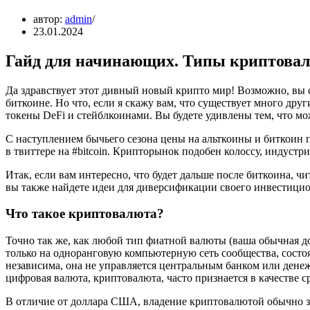
автор:
admin
23.01.2024
Гайд для начинающих. Типы криптовал
Да здравствует этот дивный новый крипто мир! Возможно, вы 
биткоине. Но что, если я скажу вам, что существует много др
токены DeFi и стейблкоинами. Вы будете удивлены тем, что м
С наступлением бычьего сезона цены на альткоины и биткоин
в твиттере на #bitcoin. Крипторынок подобен колоссу, индустр
Итак, если вам интересно, что будет дальше после биткоина, 
вы также найдете идеи для диверсификации своего инвестици
Что такое криптовалюта?
Точно так же, как любой тип фиатной валюты (ваша обычная д
только на одноранговую компьютерную сеть сообщества, состоя
независима, она не управляется центральным банком или дене
цифровая валюта, криптовалюта, часто признается в качестве 
В отличие от доллара США, владение криптовалютой обычно за