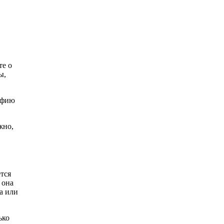
те о
ы,
афию
жно,
тся
 она
а или
ько