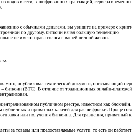
 из нодов в сети, зашифрованных транзакций, сервера временны
.
равнению с обычными деньгами, вы увидите на примере с крипт
остроенной по-другому, биткоин начал большую тенденцию
больше не имеют права голоса в вашей личной жизни.
ены.
Накамото, опубликовал технический документ, описывающий пер
в – биткоин (BTC). В отличие от традиционных онлайн-платежей
централизован.
 децентрализованном публичном реестре, известном как блокчейн.
ием публичных и приватных ключей для расшифровки. Проще гов
я отправки или получения биткоина. Для сравнения, приватный к
аты за товары или предоставляемые услуги, то есть он работает