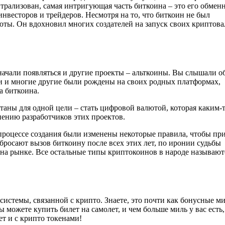
ентрализован, самая интригующая часть биткоина – это его обме
весторов и трейдеров. Несмотря на то, что биткоин не был
ты. Он вдохновил многих создателей на запуск своих криптова
ачали появляться и другие проекты – альткоины. Вы слышали о
ни и многие другие были рождены на своих родных платформах,
а биткоина.
таны для одной цели – стать цифровой валютой, которая каким-
нению разработчиков этих проектов.
 процессе создания были изменены некоторые правила, чтобы пр
бросают вызов биткоину после всех этих лет, по иронии судьбы
на рынке. Все остальные типы криптокоинов в народе называют
системы, связанной с крипто. Знаете, это почти как бонусные ми
 можете купить билет на самолет, и чем больше миль у вас есть,
ет и с крипто токенами!