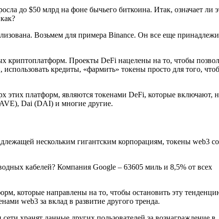
осла до $50 млрд на фоне бычьего биткоина. Итак, означает ли э
 как?
ализована. Возьмем для примера Binance. Он все еще принадлежи
ных криптоплатформ. Проекты DeFi нацелены на то, чтобы позво
, использовать кредиты, «фармить» токены просто для того, что
 этих платформ, являются токенами DeFi, которые включают, н
AVE), Dai (DAI) и многие другие.
адлежащей нескольким гигантским корпорациям, токены web3 с
дводных кабелей? Компания Google – 63605 миль и 8,5% от всех
орм, которые направлены на то, чтобы остановить эту тенденци
ами web3 за вклад в развитие другого тренда.
и сети хранят данные других пользователей за вознаграждение в