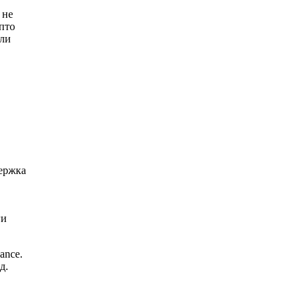
 не
пто
или
держка
ги
ance.
д.