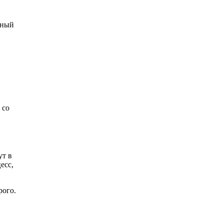
дный
 со
ут в
есс,
рого.