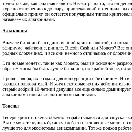
точно так же, как фиатная валюта. Несмотря на то, что он дец
курс по отношению к доллару, привлекающий потенциальных ин
официально принят, он остается популярным типом криптовалю
называемых альткоинами.
Альткоины
Вначале биткоин был единственной криптовалютой, но позже н
эфириуме, лайткоине, риппле, Bitcoin Cash или Monero? Все о
родных блокчейнах, и все они немного отличались от блокчейн
Эти новые монеты, такие как Monero, были в основном разрабо
образом могла бы быть лучше биткоина, по крайней мере, по м
Проще говоря, их создали для конкуренции с биткоином. Но в
разных пользователей. И хотя некоторые из них действительно 
старый добрый 10-летний дедушка все еще сильно доминирует 
альткоинами или альтернативными монетами.
Токены
Теперь крипто токены обычно разрабатываются для запуска эко
Вы не можете купить буханку хлеба за накопленные мили, но вы
лучше это для экосистемы авиакомпании. Тот же подход работа