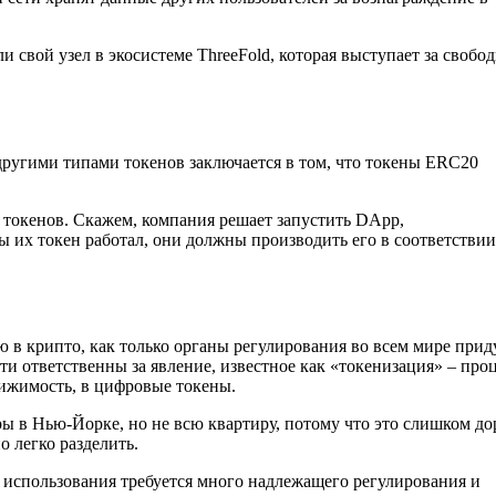
и свой узел в экосистеме ThreeFold, которая выступает за свобо
ругими типами токенов заключается в том, что токены ERC20
рт токенов. Скажем, компания решает запустить DApp,
 их токен работал, они должны производить его в соответствии
 в крипто, как только органы регулирования во всем мире прид
ти ответственны за явление, известное как «токенизация» – проц
вижимость, в цифровые токены.
ры в Нью-Йорке, но не всю квартиру, потому что это слишком до
 легко разделить.
х использования требуется много надлежащего регулирования и