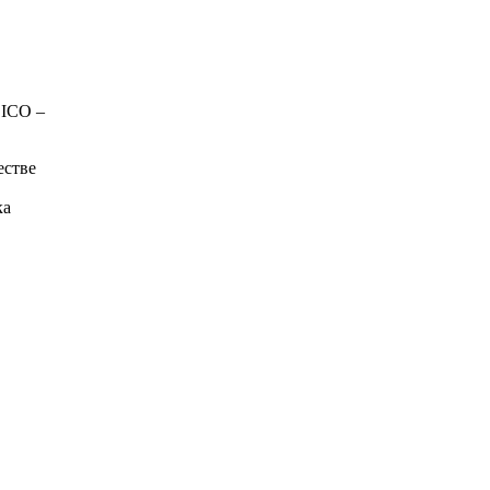
 ICO –
естве
ка