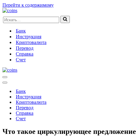
Перейти к содержимому
Искать...
Банк
Инструкция
Криптовалюта
Перевод
Справка
Счет
Меню
навигации
Меню
навигации
Банк
Инструкция
Криптовалюта
Перевод
Справка
Счет
Что такое циркулирующее предложени