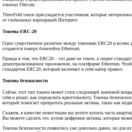
токенах Filecoin.
ThreeFold токен присуждается участникам, которые авторизовал
от глобальных корпораций Интернет.
Токены
ERC
-20
Одно существенное различие между токенами ERC20 и всеми д
создаются поверх блокчейна Ethereum.
Правда в том, что ERC20 – это даже не токен, а скорее станда
децентрализованное приложение, на платформе Ethereum. Чтобы
стандартом ERC20, который включает в себя набор правил.
Токены безопасности
Сейчас этот тип токена может стать следующей значимой вещью
себя и решат, как определить криптовалюту. Токены безопаснос
который помогает превратить реальные активы, такие как нед
Скажем, в качестве инвестиции вы хотите купить часть кварти
Вы можете сделать это, купив цифровые активы, которые можно
Токены безопасности появились уже довольно давно, но для и