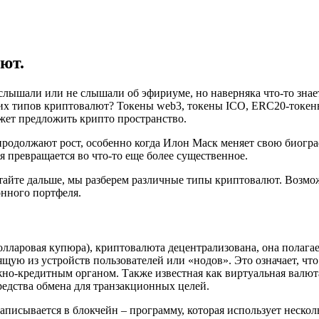
ют.
слышали или не слышали об эфириуме, но наверняка что-то знае
угих типов криптовалют? Токены web3, токены ICO, ERC20-токен
ожет предложить крипто пространство.
 продолжают рoст, особенно когда Илон Маск меняет свою биогр
ия превращается во что-то еще более существенное.
читайте дальше, мы разберем различные типы криптовалют. Возмо
онного портфеля.
олларовая купюра), криптовалюта децентрализована, она полагае
щую из устройств пользователей или «нодов». Это означает, что
жно-кредитным органом. Также известная как виртуальная валют
средства обмена для транзакционных целей.
писывается в блокчейн – программу, которая использует нескол