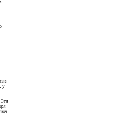
х
о
вые
, у
 Эти
оря,
люч –