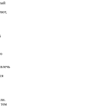
нный
лют,
б
то
ивлечь
ся
ли.
 тем