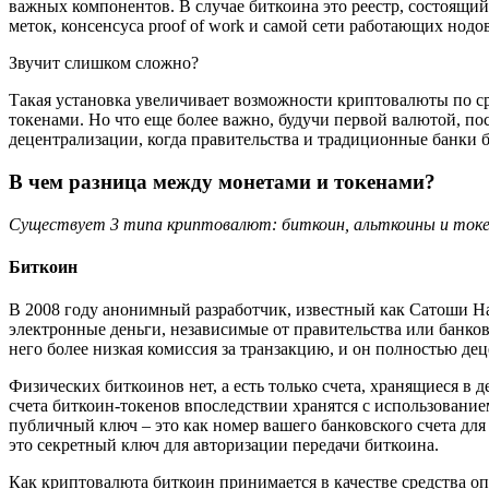
важных компонентов. В случае биткоина это реестр, состоящий
меток, консенсуса proof of work и самой сети работающих нодов
Звучит слишком сложно?
Такая установка увеличивает возможности криптовалюты по с
токенами. Но что еще более важно, будучи первой валютой, п
децентрализации, когда правительства и традиционные банки 
В чем разница между монетами и токенами?
Существует 3 типа криптовалют: биткоин, альткоины и ток
Биткоин
В 2008 году анонимный разработчик, известный как Сатоши 
электронные деньги, независимые от правительства или банко
него более низкая комиссия за транзакцию, и он полностью де
Физических биткоинов нет, а есть только счета, хранящиеся в
счета биткоин-токенов впоследствии хранятся с использован
публичный ключ – это как номер вашего банковского счета дл
это секретный ключ для авторизации передачи биткоина.
Как криптовалюта биткоин принимается в качестве средства опл