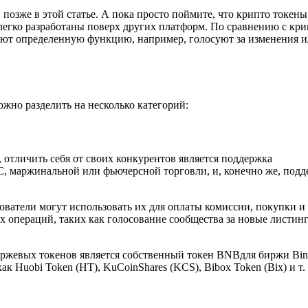
позже в этой статье. А пока просто поймите, что крипто токены
легко разработаны поверх других платформ. По сравнению с кри
яют определенную функцию, например, голосуют за изменения 
жно разделить на несколько категорий:
отличить себя от своих конкурентов является поддержка
C, маржинальной или фьючерсной торговли, и, конечно же, под
ователи могут использовать их для оплаты комиссии, покупки и
 операций, таких как голосование сообщества за новые листин
ржевых токенов является собственный токен BNBдля биржи Bin
ак Huobi Token (HT), KuCoinShares (KCS), Bibox Token (Bix) и т. 