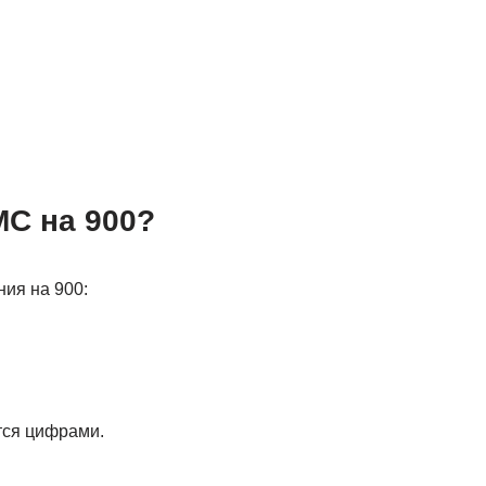
С на 900?
ия на 900:
тся цифрами.