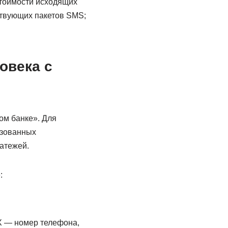
тоимости исходящих
ствующих пакетов SMS;
овека с
ом банке». Для
изованных
атежей.
:
 — номер телефона,