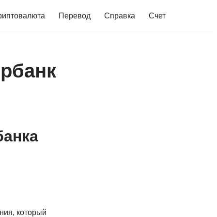
риптовалюта
Перевод
Справка
Счет
ербанк
банка
ния, который