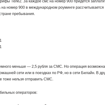
ифы Теле2. За каждое смс на номер 900 придется заплатит
 на номер 900 в международном роуминге рассчитывается в
 стране пребывания.
1
1
много меньше — 2,5 рубля за СМС. Но операция возможна т
омашней сети или в поездках по РФ, но в сети Билайн. В дру
е тоже нельзя отправить СМС.
обильных операторов: