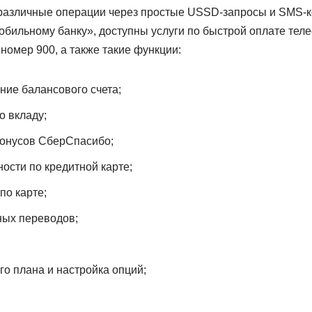
различные операции через простые USSD-запросы и SMS-к
бильному банку», доступны услуги по быстрой оплате теле
омер 900, а также такие функции:
ние балансового счета;
о вкладу;
бонусов СберСпасибо;
ости по кредитной карте;
по карте;
ых переводов;
о плана и настройка опций;