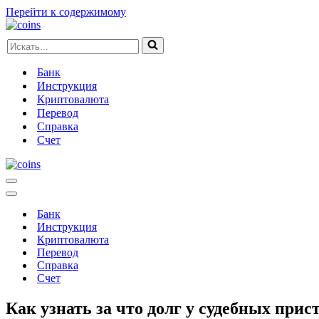
Перейти к содержимому
Искать...
Банк
Инструкция
Криптовалюта
Перевод
Справка
Счет
Меню
навигации
Меню
навигации
Банк
Инструкция
Криптовалюта
Перевод
Справка
Счет
Как узнать за что долг у судебных прис