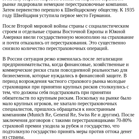
рынке лидировали немецкие перестраховочные компании.
Затем первенство перешло к Швейцарскому обществу. К 1935
году Швейцария уступила первое место Германии.
После Второй мировой войны страны с социалистическим
строем и отдельные страны Восточной Европы и Южной
Америки ввели государственную монополию на страхование
и почти отказались от перестрахования. Это существенно
снизило количество перестраховочных операций.
В России ситуация резко изменилась после легализации
предпринимательства, когда финансовые, хозяйственные и
коммерческие риски стали повседневной реальностью для
бизнесменов, которые нуждались в финансовой защите. В
период возрождения частного страхового рынка молодые
страховщики при принятии крупных рисков столкнулись с
тем, что должны себя подстраховать при принятии
обязательств по крупным рискам. Поскольку на рынке было
мало крупных игроков, не хватало перестраховочных
специалистов, пришлось обращаться к иностранным
компаниям (Munich Re, General Re, Swiss Re и другим). После
заключения договоров с такими перестраховщиками 70-80%
страховой премии уходила за рубеж и государство, что
подтолкнуло государство принять меры против оттока денег
из страны.