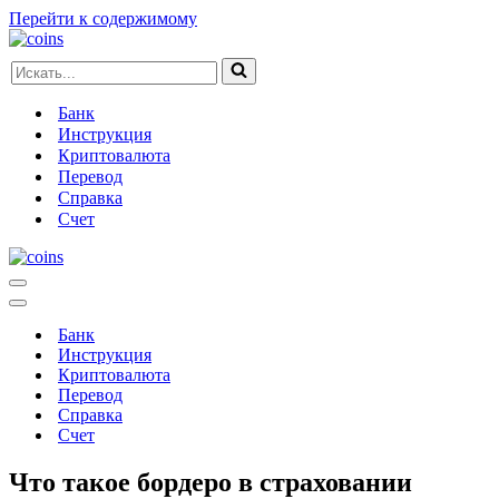
Перейти к содержимому
Искать...
Банк
Инструкция
Криптовалюта
Перевод
Справка
Счет
Меню
навигации
Меню
навигации
Банк
Инструкция
Криптовалюта
Перевод
Справка
Счет
Что такое бордеро в страховании