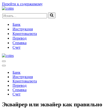
Перейти к содержимому
Искать...
Банк
Инструкция
Криптовалюта
Перевод
Справка
Счет
Меню
навигации
Меню
навигации
Банк
Инструкция
Криптовалюта
Перевод
Справка
Счет
Эквайрер или эквайер как правильно