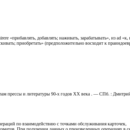
irere «прибавлять, добавлять; наживать, зарабатывать», из ad «к, 
азыскивать; приобретать» (предположительно восходит к праиндоев
лам прессы и литературы 90-х годов XX века . — СПб. : Дмитри
пераций по взаимодействию с точками обслуживания карточек,
нкоматов. При получении данных о произведенных операциях в с