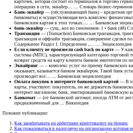
карточек, которая состоит из терминалов в торгово сер
операциях в сети, эквайер… … Словарь бизнес-терминов
Банк-эквайер
— (обслуживающий банк) – кредитная орга
банкоматы) и осуществляющая весь комплекс финансовых
банковским картам в этих точках.… … Банковская энцик
банк-эквайер
— сущ., кол во синонимов: 1 • банк (48) 
Транзакция
— (Transaction) Банковская транзакция, тра
транзакция и оффлайн транзакция, совершение сделки 
Содержание Раздел 1. Определение ,… … Энциклопедия 
Если клиенту не произвели cash back по карте
— У кажд
системы (МПС), характеризующий категорию торговой то
возврат средств на карту клиента банком эмитентом по
Эквайринг
— – комплекс услуг по приему банковских кар
оказывает, называется банком эквайером. Такой банк уста
производит все… … Банковская энциклопедия
Оплата покупок в интернете банковской картой
— В пр
карты, участвуют: покупатель, он же держатель банковско
интернет магазином; банк, эмитировавший банковскую
Банкомат
— (от банковский автомат, иногда ATM от англ.
предназначенный для … Википедия
Похожие публикации:
Как зарабатывать на арбитраже криптовалют на бинанс
Как пожаловаться в налоговую на организацию которая н