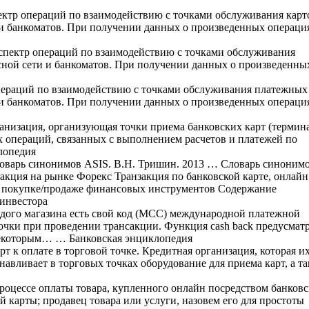
ктр операций по взаимодействию с точками обслуживания карт
и и банкоматов. При получении данных о произведенных операци
спектр операций по взаимодействию с точками обслуживания
висной сети и банкоматов. При получении данных о произведенны
ераций по взаимодействию с точками обслуживания платежных 
и и банкоматов. При получении данных о произведенных операци
низация, организующая точки приема банковских карт (термин
 операций, связанных с выполнением расчетов и платежей по
лопедия
Словарь синонимов ASIS. В.Н. Тришин. 2013 … Словарь синоним
нзакция на рынке Форекс Транзакция по банковской карте, онлайн
по покупке/продаже финансовых инструментов Содержание
инвестора
ого магазина есть свой код (МСС) международной платежной
чки при проведении трансакции. Функция cash back предусмат
 некоторым… … Банковская энциклопедия
т к оплате в торговой точке. Кредитная организация, которая и
навливает в торговых точках оборудование для приема карт, а т
оцессе оплаты товара, купленного онлайн посредством банков
й карты; продавец товара или услуги, назовем его для простоты