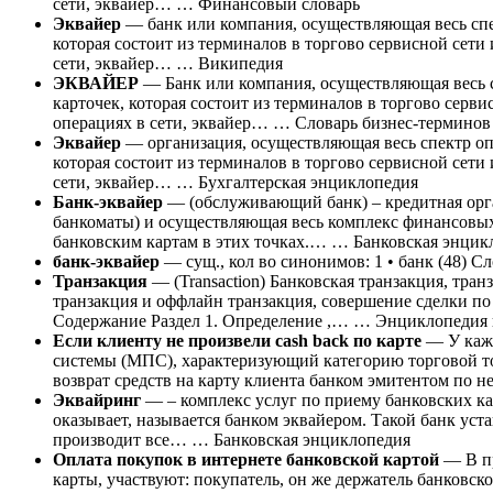
сети, эквайер… … Финансовый словарь
Эквайер
— банк или компания, осуществляющая весь спе
которая состоит из терминалов в торгово сервисной сет
сети, эквайер… … Википедия
ЭКВАЙЕР
— Банк или компания, осуществляющая весь 
карточек, которая состоит из терминалов в торгово сер
операциях в сети, эквайер… … Словарь бизнес-терминов
Эквайер
— организация, осуществляющая весь спектр оп
которая состоит из терминалов в торгово сервисной сет
сети, эквайер… … Бухгалтерская энциклопедия
Банк-эквайер
— (обслуживающий банк) – кредитная орга
банкоматы) и осуществляющая весь комплекс финансовых
банковским картам в этих точках.… … Банковская энцик
банк-эквайер
— сущ., кол во синонимов: 1 • банк (48) 
Транзакция
— (Transaction) Банковская транзакция, тра
транзакция и оффлайн транзакция, совершение сделки 
Содержание Раздел 1. Определение ,… … Энциклопедия 
Если клиенту не произвели cash back по карте
— У кажд
системы (МПС), характеризующий категорию торговой то
возврат средств на карту клиента банком эмитентом по
Эквайринг
— – комплекс услуг по приему банковских кар
оказывает, называется банком эквайером. Такой банк уста
производит все… … Банковская энциклопедия
Оплата покупок в интернете банковской картой
— В пр
карты, участвуют: покупатель, он же держатель банковско