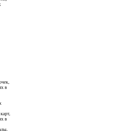
х
очек,
ях в
х
карт,
ях в
алы,