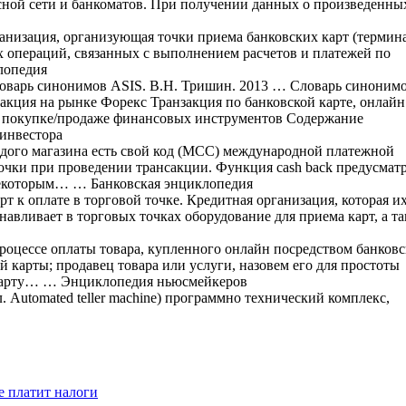
висной сети и банкоматов. При получении данных о произведенны
низация, организующая точки приема банковских карт (термин
 операций, связанных с выполнением расчетов и платежей по
лопедия
Словарь синонимов ASIS. В.Н. Тришин. 2013 … Словарь синоним
нзакция на рынке Форекс Транзакция по банковской карте, онлайн
по покупке/продаже финансовых инструментов Содержание
инвестора
ого магазина есть свой код (МСС) международной платежной
чки при проведении трансакции. Функция cash back предусмат
 некоторым… … Банковская энциклопедия
т к оплате в торговой точке. Кредитная организация, которая и
навливает в торговых точках оборудование для приема карт, а т
оцессе оплаты товара, купленного онлайн посредством банков
й карты; продавец товара или услуги, назовем его для простоты
 карту… … Энциклопедия ньюсмейкеров
 Automated teller machine) программно технический комплекс,
е платит налоги