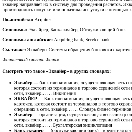
эквайер направляет их в систему для проведения расчетов. Экв
производились покупки или оплачивались услуги с помощью к
По-английски:
Acquirer
Синонимы:
Эквайрер, Банк-эквайер, Обслуживающий банк
Синонимы английские:
Acquiring bank, Service bank
См. также:
Эквайеры Системы обращения банковских карточе
Финансовый словарь Финам .
Смотреть что такое «Эквайер» в других словарях:
Эквайер
— банк или компания, осуществляющая весь спе
которая состоит из терминалов в торгово сервисной сет
сети, эквайер… … Википедия
ЭКВАЙЕР
— Банк или компания, осуществляющая весь 
карточек, которая состоит из терминалов в торгово сер
операциях в сети, эквайер… … Словарь бизнес-терминов
Эквайер
— организация, осуществляющая весь спектр оп
которая состоит из терминалов в торгово сервисной сет
сети, эквайер… … Бухгалтерская энциклопедия
Банк-эквайер
— (обслуживающий банк) – кредитная орга