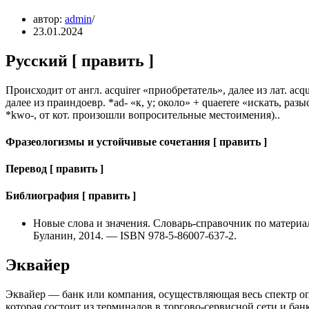
автор:
admin
23.01.2024
Русский [ править ]
Происходит от англ. acquirer «приобретатель», далее из лат. acqu
далее из праиндоевр. *ad- «к, у; около» + quaerere «искать, р
*kwo-, от кот. произошли вопросительные местоимения)..
Фразеологизмы и устойчивые сочетания [ править ]
Перевод [ править ]
Библиография [ править ]
Новые слова и значения. Словарь-справочник по материа
Буланин, 2014. — ISBN 978-5-86007-637-2.
Эквайер
Эквайер — банк или компания, осуществляющая весь спектр о
которая состоит из терминалов в торгово-сервисной сети и ба