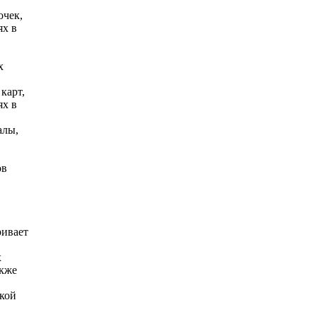
очек,
ях в
х
карт,
ях в
алы,
ов
ривает
х
акже
ской