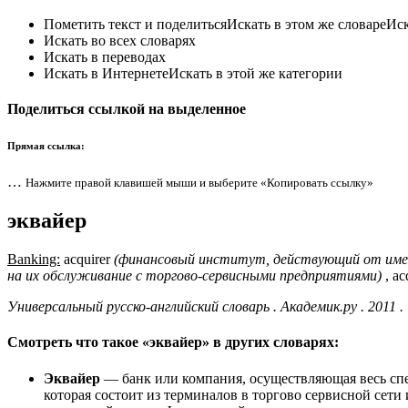
Пометить текст и поделитьсяИскать в этом же словареИ
Искать во всех словарях
Искать в переводах
Искать в ИнтернетеИскать в этой же категории
Поделиться ссылкой на выделенное
Прямая ссылка:
…
Нажмите правой клавишей мыши и выберите «Копировать ссылку»
эквайер
Banking:
acquirer
(финансовый институт, действующий от имен
на их обслуживание с торгово-сервисными предприятиями)
, ac
Универсальный русско-английский словарь . Академик.ру . 2011 .
Смотреть что такое «эквайер» в других словарях:
Эквайер
— банк или компания, осуществляющая весь спе
которая состоит из терминалов в торгово сервисной сет