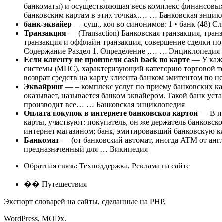
банкоматы) и осуществляющая весь комплекс финансовых
банковским картам в этих точках.… … Банковская энцик
банк-эквайер
— сущ., кол во синонимов: 1 • банк (48) 
Транзакция
— (Transaction) Банковская транзакция, тра
транзакция и оффлайн транзакция, совершение сделки 
Содержание Раздел 1. Определение ,… … Энциклопедия 
Если клиенту не произвели cash back по карте
— У кажд
системы (МПС), характеризующий категорию торговой то
возврат средств на карту клиента банком эмитентом по
Эквайринг
— – комплекс услуг по приему банковских кар
оказывает, называется банком эквайером. Такой банк уста
производит все… … Банковская энциклопедия
Оплата покупок в интернете банковской картой
— В пр
карты, участвуют: покупатель, он же держатель банковско
интернет магазином; банк, эмитировавший банковскую
Банкомат
— (от банковский автомат, иногда ATM от англ.
предназначенный для … Википедия
Обратная связь: Техподдержка, Реклама на сайте
�� Путешествия
Экспорт словарей на сайты, сделанные на PHP,
WordPress, MODx.