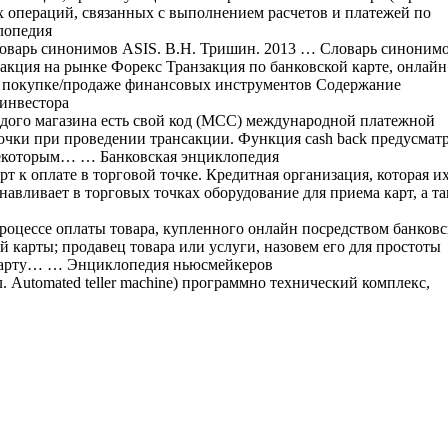
 операций, связанных с выполнением расчетов и платежей по
лопедия
Словарь синонимов ASIS. В.Н. Тришин. 2013 … Словарь синоним
нзакция на рынке Форекс Транзакция по банковской карте, онлайн
по покупке/продаже финансовых инструментов Содержание
инвестора
ого магазина есть свой код (МСС) международной платежной
чки при проведении трансакции. Функция cash back предусмат
 некоторым… … Банковская энциклопедия
т к оплате в торговой точке. Кредитная организация, которая и
навливает в торговых точках оборудование для приема карт, а т
оцессе оплаты товара, купленного онлайн посредством банков
й карты; продавец товара или услуги, назовем его для простоты
 карту… … Энциклопедия ньюсмейкеров
 Automated teller machine) программно технический комплекс,