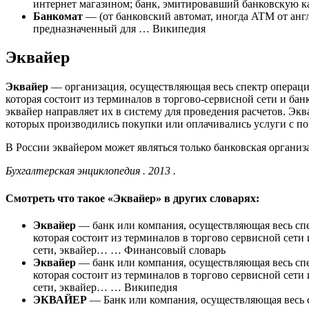
интернет магазином; банк, эмитировавший банковскую
Банкомат
— (от банковский автомат, иногда ATM от англ.
предназначенный для … Википедия
Эквайер
Эквайер
— организация, осуществляющая весь спектр операци
которая состоит из терминалов в торгово-сервисной сети и ба
эквайер направляет их в систему для проведения расчетов. Экв
которых производились покупки или оплачивались услуги с п
В России эквайером может являться только банковская организ
Бухгалтерская энциклопедия . 2013 .
Смотреть что такое «Эквайер» в других словарях:
Эквайер
— банк или компания, осуществляющая весь спе
которая состоит из терминалов в торгово сервисной сет
сети, эквайер… … Финансовый словарь
Эквайер
— банк или компания, осуществляющая весь спе
которая состоит из терминалов в торгово сервисной сет
сети, эквайер… … Википедия
ЭКВАЙЕР
— Банк или компания, осуществляющая весь 