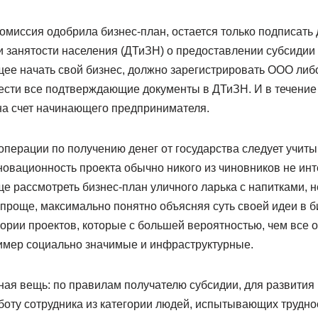
миссия одобрила бизнес-план, остается только подписать 
и занятости населения (ДТиЗН) о предоставлении субсидии
щее начать свой бизнес, должно зарегистрировать ООО либ
нести все подтверждающие документы в ДТиЗН. И в течение
на счет начинающего предпринимателя.
перации по получению денег от государства следует учиты
овационность проекта обычно никого из чиновников не инт
е рассмотреть бизнес-план уличного ларька с напитками, н
проще, максимально понятно объясняя суть своей идеи в б
гории проектов, которые с большей вероятностью, чем все 
ример социально значимые и инфраструктурные.
ая вещь: по правилам получателю субсидии, для развития 
боту сотрудника из категории людей, испытывающих трудно