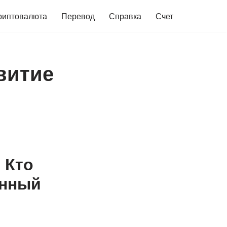
риптовалюта
Перевод
Справка
Счет
витие
 Кто
енный