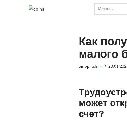
Перейти
к
содержимому
Как пол
малого 
автор:
admin
23.01.202
Трудоустр
может отк
счет?