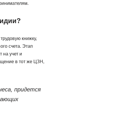
ринимателям.
сидии?
трудовую книжку,
ого счета. Этап
 на учет и
щение в тот же ЦЗН,
неса, придется
вающих