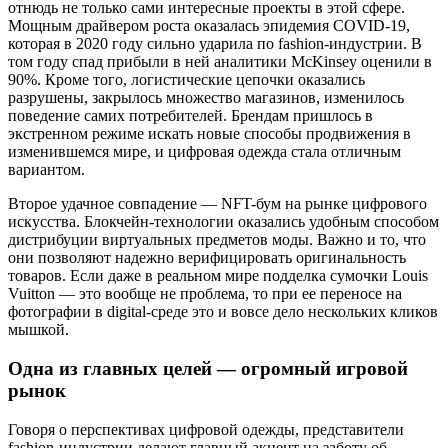
отнюдь не только сами интересные проекты в этой сфере.
Мощным драйвером роста оказалась эпидемия COVID-19,
которая в 2020 году сильно ударила по fashion-индустрии. В
том году спад прибыли в ней аналитики McKinsey оценили в
90%. Кроме того, логистические цепочки оказались
разрушены, закрылось множество магазинов, изменилось
поведение самих потребителей. Брендам пришлось в
экстренном режиме искать новые способы продвижения в
изменившемся мире, и цифровая одежда стала отличным
вариантом.
Второе удачное совпадение — NFT-бум на рынке цифрового
искусства. Блокчейн-технологии оказались удобным способом
дистрибуции виртуальных предметов моды. Важно и то, что
они позволяют надежно верифицировать оригинальность
товаров. Если даже в реальном мире подделка сумочки Louis
Vuitton — это вообще не проблема, то при ее переносе на
фотографии в digital-среде это и вовсе дело нескольких кликов
мышкой.
Одна из главных целей — огромный игровой
рынок
Говоря о перспективах цифровой одежды, представители
fashion-индустрии делают главный акцент на заботу об