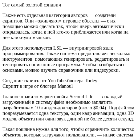
Тот самый золотой сэндвич
Также есть отдельная категория авторов — создатели
скриптов. Они «оживляют» игровые объекты — с их
помощью можно сделать так, чтобы дверь автоматически
открывалась, когда к ней кто-то приближается или когда на
неё кликнули мышкой.
Для этого используется LSL — внутриигровой язык
программирования. Также система предоставляет несколько
инструментов, помогающих генерировать, редактировать и
тестировать написанные программы. Чтобы разобраться с
основами, можно изучить справочник или видеоуроки.
​Создание скрипта от YouTube-блогера Torley
​Скрипт в игре от блогера Manoul
Главное правило маркетплейса Second Life — за каждый
загруженный в систему файл необходимо заплатить
разработчикам 10 линден-долларов (около $0,04). Под файлом
подразумевается одна текстура, один кадр анимации, одна 3D-
модель объекта или один звук длиной не более десяти секунд.
Такая пошлина нужна для того, чтобы ограничить количество
объектов, которые загружают пользователи, — иначе система