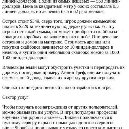
линден-долларов, а один из самых дешёвых — 550 линден-
долларов. Цена за квадратный метр у обоих составляла 0,5
линден-доллара, но дешёвый был в 62 раза меньше.
Остров стоит $349, сверх того, игрок должен ежемесячно
платить $229 за техническую поддержку участка. Если у
игрока нет такой суммы, он может приобрести скайбоксы —
локации в коробках, парящие высоко в небе. Они дешевле
островов и домов на материке. Стоимость аренды или
покупки скайбокса начинается от 10 линден-долларов в
неделю, а купить один небольшой скайбокс можно за 1000–
1500 линден-долларов
Владельцы земли могут обустроить участки и перепродать их
дороже, последовав примеру Айлин Греф, или же получать
ежемесячный доход, сдавая их в аренду другим игрокам.
Однако это не единственный способ заработать в игре.
Сектор услуг
Чтобы получать вознаграждения от других пользователей,
можно оказывать им услуги. В игре популярна профессия
клубных танцоров и диджеев. Диджеи подключаются к
нужному серверу игры и с помощью одного из сервисов
вроде ShoutCast проигрывают музыку со своего компьютера.