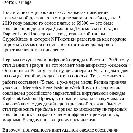
Фото: Carlings
После успеха «цифрового масс-маркета» появление
виртуальной одежды от кутюр не заставило себя ждать. В
2019 году вышло то самое платье за $9500 — это была
коллаборация дизайнера Джоанны Джасковски и студии
Dapper Labs. Последняя — создатель онлайн-игры
CryptoKitties, в которой NFT-котики разлетались как горячие
пирожки, несмотря на цены в сотни тысяч долларов в
криптовалютном эквиваленте.
Первым покупателем цифровой одежды в России в 2020 году
стал Даниил Трабун, на тот момент медиадиректор «Яндекса».
Он попросил Регину Турбину, дизайнера из Уфы, сделать для
него «цифровой лук» для фото в соцсетях. Тогда стоимость
работы составила ₽5 тыс., а уже через месяц Регина приняла
участие в Mercedes-Benz Fashion Week Russia. Cегодня она —
совладелец российского маркетплейса виртуальной одежды
Replicant.Fashion. Проект, который изначально задумывался
как сообщество для дизайнеров цифровой одежды быстро
стал приносить прибыль и привел ко множеству интересных
коллабораций: с разработчиком цифровых примерочных,
модными брендами и глянцевыми журналами.
Впрочем, популярность виртуальной одежде обеспечили