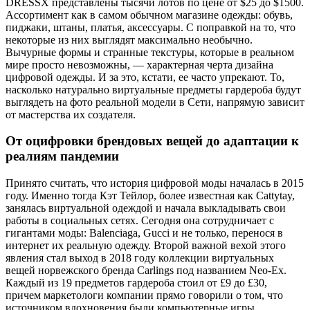
DRESSX представлены тысячи лотов по цене от $25 до $1500.
Ассортимент как в самом обычном магазине одежды: обувь,
пиджаки, штаны, платья, аксессуары. С поправкой на то, что
некоторые из них выглядят максимально необычно.
Вычурные формы и странные текстуры, которые в реальном
мире просто невозможны, — характерная черта дизайна
цифровой одежды. И за это, кстати, ее часто упрекают. То,
насколько натурально виртуальные предметы гардероба будут
выглядеть на фото реальной модели в Сети, напрямую зависит
от мастерства их создателя.
От оцифровки брендовых вещей до адаптации к
реалиям пандемии
Принято считать, что история цифровой моды началась в 2015
году. Именно тогда Кэт Тейлор, более известная как Cattytay,
занялась виртуальной одеждой и начала выкладывать свои
работы в социальных сетях. Сегодня она сотрудничает с
гигантами моды: Balenciaga, Gucci и не только, перенося в
интернет их реальную одежду. Второй важной вехой этого
явления стал выход в 2018 году коллекции виртуальных
вещей норвежского бренда Carlings под названием Neo-Ex.
Каждый из 19 предметов гардероба стоил от £9 до £30,
причем маркетологи компании прямо говорили о том, что
источником вдохновения были компьютерные игры.