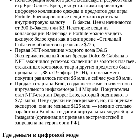
игр Epic Games. Бренд выпустил лимитированную
цифровую коллекцию одежды и предметов для игры
Fortnite. Брендированные вещи можно купить за
внутриигровую валюту — B-баксы. Цены начинаются
от 300 B-баксов или $3. Некоторые вещи из
коллаборации Balenciaga и Fortnite можно увидеть
вживую: белое худи как в экипировке «Стильный
Собакен» обойдется в реальные $725;
Первая NFT-коллекция модного дома D&G.
Экспериментальный опыт бренда Dolce & Gabbana в
NFT закончился успехом: коллекция из золотых платьев,
стеклянных костюмов, тиар и других предметов была
продана за 1,885.719 эфира (ETH), что на момент
покупки равнялось почти $6 млн, а сейчас уже $8 млн.
Продажа стартапа Brud, создавшего самого известного
виртуального инфлюенсера Lil Miquela. Покупателем
стал NFT-стартап Dapper Labs, который оценивают в
$7,5 млрд. Цену сделки не раскрывают, но, по оценкам
экспертов, она не меньше $125 млн — именно столько
заработали Brud на создании виртуальных моделей для
Instagram (организация признана экстремистской и
запрещена на территории РФ).
Где деньги в цифровой моде