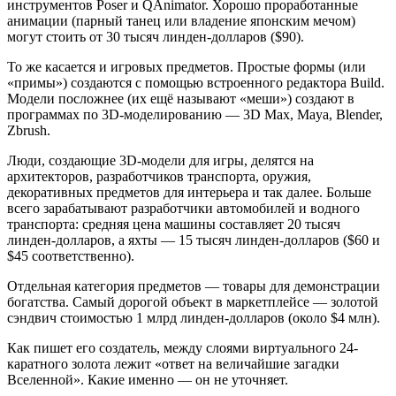
инструментов Poser и QAnimator. Хорошо проработанные
анимации (парный танец или владение японским мечом)
могут стоить от 30 тысяч линден-долларов ($90).
То же касается и игровых предметов. Простые формы (или
«примы») создаются с помощью встроенного редактора Build.
Модели посложнее (их ещё называют «меши») создают в
программах по 3D-моделированию — 3D Max, Maya, Blender,
Zbrush.
Люди, создающие 3D-модели для игры, делятся на
архитекторов, разработчиков транспорта, оружия,
декоративных предметов для интерьера и так далее. Больше
всего зарабатывают разработчики автомобилей и водного
транспорта: средняя цена машины составляет 20 тысяч
линден-долларов, а яхты — 15 тысяч линден-долларов ($60 и
$45 соответственно).
Отдельная категория предметов — товары для демонстрации
богатства. Самый дорогой объект в маркетплейсе — золотой
сэндвич стоимостью 1 млрд линден-долларов (около $4 млн).
Как пишет его создатель, между слоями виртуального 24-
каратного золота лежит «ответ на величайшие загадки
Вселенной». Какие именно — он не уточняет.