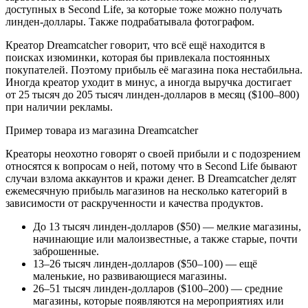
доступных в Second Life, за которые тоже можно получать
линден-доллары. Также подрабатывала фотографом.
Креатор Dreamcatcher говорит, что всё ещё находится в
поисках изюминки, которая бы привлекала постоянных
покупателей. Поэтому прибыль её магазина пока нестабильна.
Иногда креатор уходит в минус, а иногда выручка достигает
от 25 тысяч до 205 тысяч линден-долларов в месяц ($100–800)
при наличии рекламы.
Пример товара из магазина Dreamcatcher
Креаторы неохотно говорят о своей прибыли и с подозрением
относятся к вопросам о ней, потому что в Second Life бывают
случаи взлома аккаунтов и кражи денег. В Dreamcatcher делят
ежемесячную прибыль магазинов на несколько категорий в
зависимости от раскрученности и качества продуктов.
До 13 тысяч линден-долларов ($50) — мелкие магазины,
начинающие или малоизвестные, а также старые, почти
заброшенные.
13–26 тысяч линден-долларов ($50–100) — ещё
маленькие, но развивающиеся магазины.
26–51 тысяч линден-долларов ($100–200) — средние
магазины, которые появляются на мероприятиях или