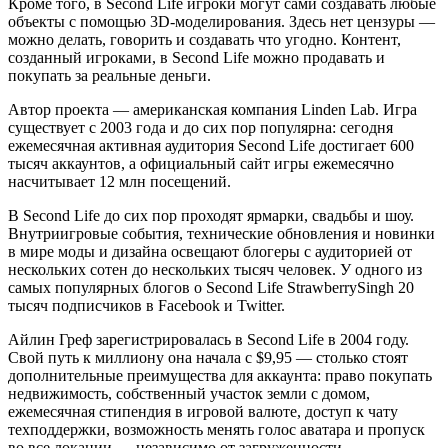
Кроме того, в Second Life игроки могут сами создавать любые
объекты с помощью 3D-моделирования. Здесь нет цензуры —
можно делать, говорить и создавать что угодно. Контент,
созданный игроками, в Second Life можно продавать и
покупать за реальные деньги.
Автор проекта — американская компания Linden Lab. Игра
существует с 2003 года и до сих пор популярна: сегодня
ежемесячная активная аудитория Second Life достигает 600
тысяч аккаунтов, а официальный сайт игры ежемесячно
насчитывает 12 млн посещений.
В Second Life до сих пор проходят ярмарки, свадьбы и шоу.
Внутриигровые события, технические обновления и новинки
в мире моды и дизайна освещают блогеры с аудиторией от
нескольких сотен до нескольких тысяч человек. У одного из
самых популярных блогов о Second Life StrawberrySingh 20
тысяч подписчиков в Facebook и Twitter.
Айлин Греф зарегистрировалась в Second Life в 2004 году.
Свой путь к миллиону она начала с $9,95 — столько стоят
дополнительные преимущества для аккаунта: право покупать
недвижимость, собственный участок земли с домом,
ежемесячная стипендия в игровой валюте, доступ к чату
техподдержки, возможность менять голос аватара и пропуск
во все локации — независимо от загруженности.