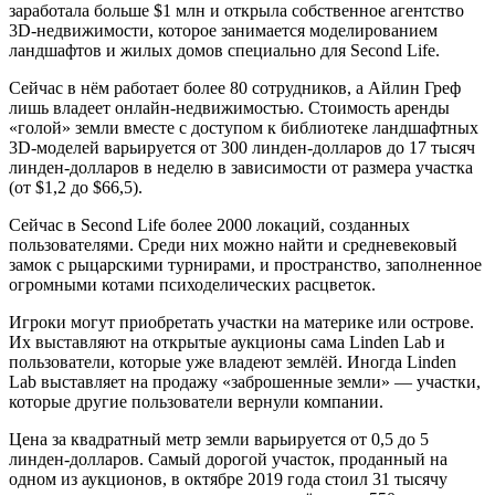
заработала больше $1 млн и открыла собственное агентство
3D-недвижимости, которое занимается моделированием
ландшафтов и жилых домов специально для Second Life.
Сейчас в нём работает более 80 сотрудников, а Айлин Греф
лишь владеет онлайн-недвижимостью. Стоимость аренды
«голой» земли вместе с доступом к библиотеке ландшафтных
3D-моделей варьируется от 300 линден-долларов до 17 тысяч
линден-долларов в неделю в зависимости от размера участка
(от $1,2 до $66,5).
Сейчас в Second Life более 2000 локаций, созданных
пользователями. Среди них можно найти и средневековый
замок с рыцарскими турнирами, и пространство, заполненное
огромными котами психоделических расцветок.
Игроки могут приобретать участки на материке или острове.
Их выставляют на открытые аукционы сама Linden Lab и
пользователи, которые уже владеют землёй. Иногда Linden
Lab выставляет на продажу «заброшенные земли» — участки,
которые другие пользователи вернули компании.
Цена за квадратный метр земли варьируется от 0,5 до 5
линден-долларов. Самый дорогой участок, проданный на
одном из аукционов, в октябре 2019 года стоил 31 тысячу