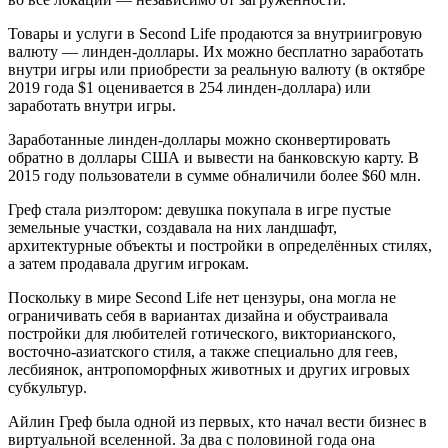
Товары и услуги в Second Life продаются за внутриигровую
валюту — линден-доллары. Их можно бесплатно заработать
внутри игры или приобрести за реальную валюту (в октябре
2019 года $1 оценивается в 254 линден-доллара) или
заработать внутри игры.
Заработанные линден-доллары можно сконвертировать
обратно в доллары США и вывести на банковскую карту. В
2015 году пользователи в сумме обналичили более $60 млн.
Греф стала риэлтором: девушка покупала в игре пустые
земельные участки, создавала на них ландшафт,
архитектурные объекты и постройки в определённых стилях,
а затем продавала другим игрокам.
Поскольку в мире Second Life нет цензуры, она могла не
ограничивать себя в вариантах дизайна и обустраивала
постройки для любителей готического, викторианского,
восточно-азиатского стиля, а также специально для геев,
лесбиянок, антропоморфных животных и других игровых
субкультур.
Айлин Греф была одной из первых, кто начал вести бизнес в
виртуальной вселенной. За два с половиной года она