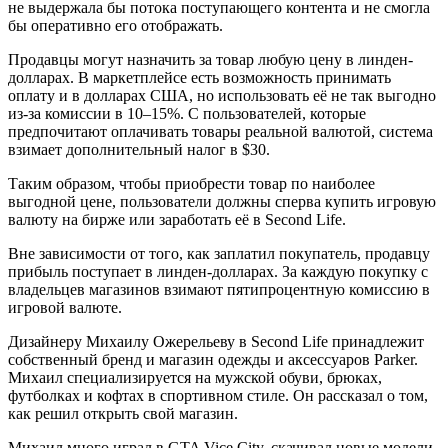
не выдержала бы потока поступающего контента и не смогла
бы оперативно его отображать.
Продавцы могут назначить за товар любую цену в линден-
долларах. В маркетплейсе есть возможность принимать
оплату и в долларах США, но использовать её не так выгодно
из-за комиссии в 10–15%. С пользователей, которые
предпочитают оплачивать товары реальной валютой, система
взимает дополнительный налог в $30.
Таким образом, чтобы приобрести товар по наиболее
выгодной цене, пользователи должны сперва купить игровую
валюту на бирже или заработать её в Second Life.
Вне зависимости от того, как заплатил покупатель, продавцу
прибыль поступает в линден-долларах. За каждую покупку с
владельцев магазинов взимают пятипроцентную комиссию в
игровой валюте.
Дизайнеру Михаилу Ожерельеву в Second Life принадлежит
собственный бренд и магазин одежды и аксессуаров Parker.
Михаил специализируется на мужской обуви, брюках,
футболках и кофтах в спортивном стиле. Он рассказал о том,
как решил открыть свой магазин.
Михаил много играл в GTA Vice City, скачивал новые модели