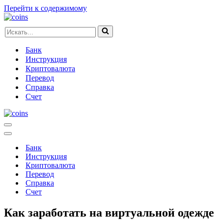
Перейти к содержимому
Искать...
Банк
Инструкция
Криптовалюта
Перевод
Справка
Счет
Меню
навигации
Меню
навигации
Банк
Инструкция
Криптовалюта
Перевод
Справка
Счет
Как заработать на виртуальной одежде