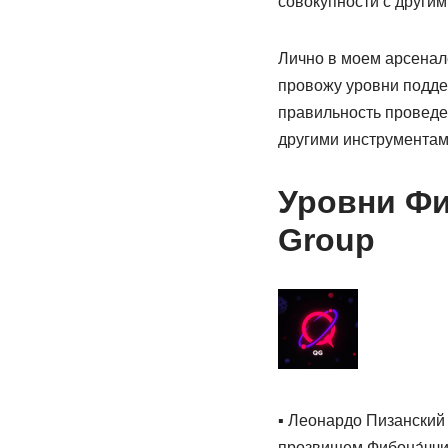
совокупности с други
Лично в моем арсенале
провожу уровни поддер
правильность проведе
другими инструментам
Уровни Фи
Group
▪️ Леонардо Пизански
прозвищем Фибона́ччи