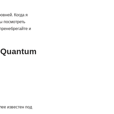
овней. Когда я
бы посмотреть
пренебрегайте и
 Quantum
лее известен под