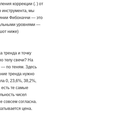
ения коррекции (. ) от
о инструмента, мы
Линии Фибоначчи — это
тальными уровнями —
шот ниже)
а тренда и точку
по телу свечи? На
 — по теням. Здесь
чание тренда нужно
ла 0, 23,6%, 38,2%,
и есть те самые
льность чисел
не совсем согласна.
катывается цена.