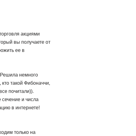
 торговля акциями
торый вы получаете от
рожить ее в
. Решила немного
 кто такой Фибоначчи,
се почитали)).
 сечение и числа
ацию в интернете!
ходим только на