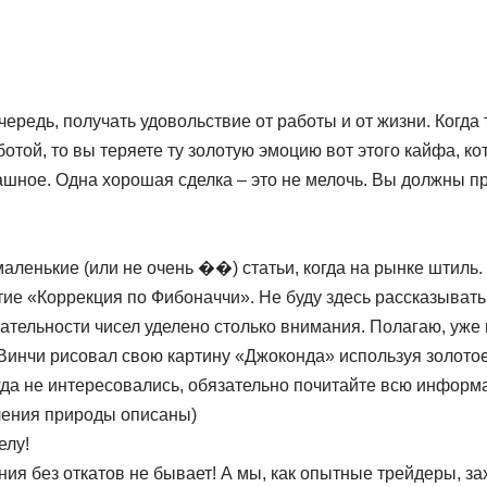
чередь, получать удовольствие от работы и от жизни. Когда
отой, то вы теряете ту золотую эмоцию вот этого кайфа, ко
ашное. Одна хорошая сделка – это не мелочь. Вы должны п
аленькие (или не очень ��) статьи, когда на рынке штиль
тие «Коррекция по Фибоначчи». Не буду здесь рассказывать,
ательности чисел уделено столько внимания. Полагаю, уже в
Винчи рисовал свою картину «Джоконда» используя золотое
гда не интересовались, обязательно почитайте всю информ
ления природы описаны)
елу!
я без откатов не бывает! А мы, как опытные трейдеры, за