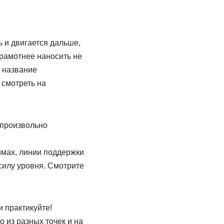
ь и двигается дальше,
грамотнее наносить не
о название
 смотреть на
 произвольно
ймах, линии поддержки
силу уровня. Смотрите
и практикуйте!
 из разных точек и на