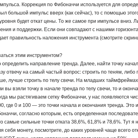
импульса. Коррекция по Фибоначчи используется для определ
был большой импульс вверх (как сейчас), то с помощью этог
уровня будет откат цены. То же самое при импульсе вниз. 
ения и поддержки. Если они совпадают с нашими горизон
дает правильность наложения инструмента (смотрите скрин
ваться этим инструментом?
 определить направление тренда. Далее, найти точку начал
зу отвечу на самый частый вопрос: строить по теням, либо 
е, лучше строить по телу свечи. На младших таймфреймах
и вы взяли точку в начале тренда по телу свечи, то и окон
огда мы растягиваем сетку Фибоначчи, у нас появляются чис
0, где 0 и 100 — это точки начала и окончания тренда. Это 
оначчи, согласно которым, есть определенная последовате
то самые сильные точки отката 38,6%, 61,8% и 78,6%. Тут я 
я себя монету, посмотрите, до каких уровней чаще всего от