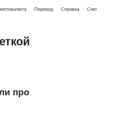
риптовалюта
Перевод
Справка
Счет
еткой
али про