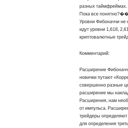
разных таймфреймах.
Пока все понятно?�
Уровни Фибоначчи не о
идут уровни 1,618, 2,6
криптовалютные трейд
Комментарий:
Расширение Фибоначчи
новички путают «Корр
совершенно разные це
расширение мы накла
Расширения, нам необх
от импульса. Расширен
трейдеры определяют
для определения трет