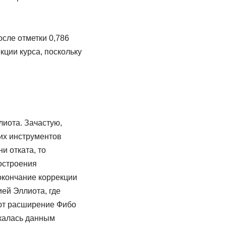
сле отметки 0,786
екции курса, поскольку
иота. Зачастую,
их инструментов
 отката, то
остроения
окончание коррекции
ей Эллиота, где
ют расширение Фибо
екалась данным