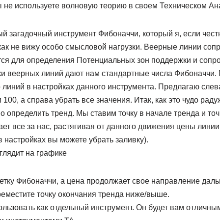
ы не используете волновую теорию в своем Техническом Ан
й загадочный инструмент Фибоначчи, который я, если чест
как не вижу особо смысловой нагрузки. Веерные линии соп
ся для определения Потенциальных зон поддержки и сопр
и веерных линий дают нам стандартные числа Фибоначчи.
 линий в настройках данного инструмента. Предлагаю слев
 100, а справа убрать все значения. Итак, как это чудо рад
 определить тренд. Мы ставим точку в начале тренда и точ
ет все за нас, растягивая от данного движения цены линии
 настройках вы можете убрать заливку).
глядит на графике
етку Фибоначчи, а цена продолжает свое направление даль
реместите точку окончания тренда ниже/выше.
ользовать как отдельный инструмент. Он будет вам отличн