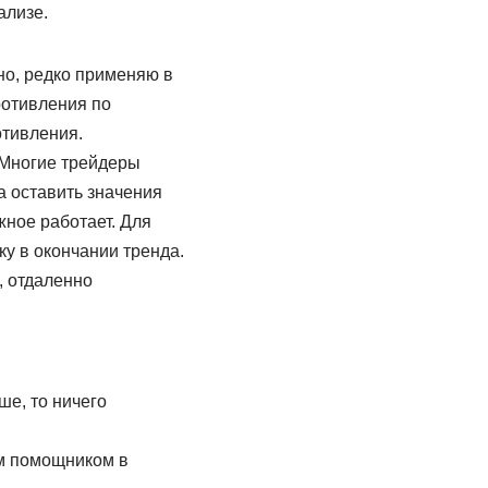
ализе.
но, редко применяю в
ротивления по
отивления.
 Многие трейдеры
а оставить значения
ужное работает. Для
ку в окончании тренда.
, отдаленно
ше, то ничего
ым помощником в