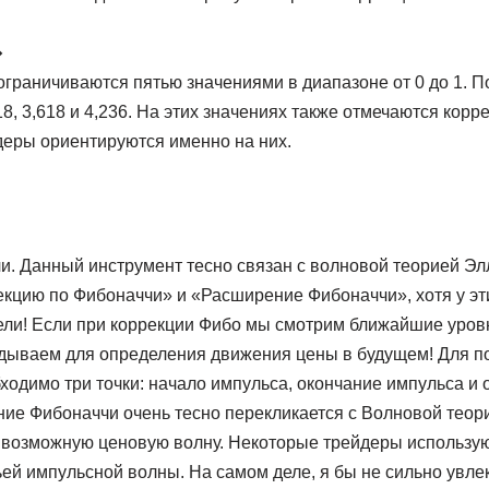
�
граничиваются пятью значениями в диапазоне от 0 до 1. По
18, 3,618 и 4,236. На этих значениях также отмечаются корр
еры ориентируются именно на них.
. Данный инструмент тесно связан с волновой теорией Элл
екцию по Фибоначчи» и «Расширение Фибоначчи», хотя у эт
ли! Если при коррекции Фибо мы смотрим ближайшие уровни
дываем для определения движения цены в будущем! Для п
одимо три точки: начало импульса, окончание импульса и 
ие Фибоначчи очень тесно перекликается с Волновой теори
 возможную ценовую волну. Некоторые трейдеры использу
ьей импульсной волны. На самом деле, я бы не сильно увл