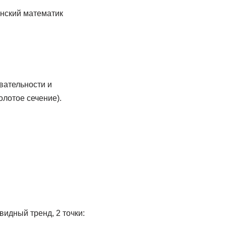
янский математик
овательности и
олотое сечение).
видный тренд, 2 точки: