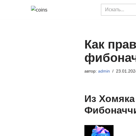
Перейти
к
содержимому
Как пра
фибона
автор:
admin
23.01.202
Из Хомяка 
Фибоначч