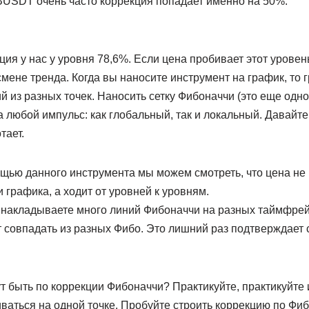
USDT очень часто коррекция попадает именно на 50%.
ия у нас у уровня 78,6%. Если цена пробивает этот уровен
 смене тренда. Когда вы наносите инструмент на график, то 
ий из разных точек. Наносить сетку Фибоначчи (это еще одн
 любой импульс: как глобальный, так и локальный. Давайте
тает.
ощью данного инструмента мы можем смотреть, что цена не
и графика, а ходит от уровней к уровням.
вы накладываете много линий Фибоначчи на разных таймфре
 совпадать из разных Фибо. Это лишний раз подтверждает 
т быть по коррекции Фибоначчи? Практикуйте, практикуйте 
ваться на одной точке. Пробуйте строить коррекцию по Фибо