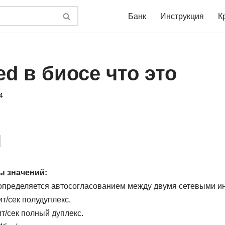
Банк
Инструкция
К
ed в биосе что это
4
d
 значений:
определяется автосогласованием между двумя сетевыми и
т/сек полудуплекс.
/сек полный дуплекс.