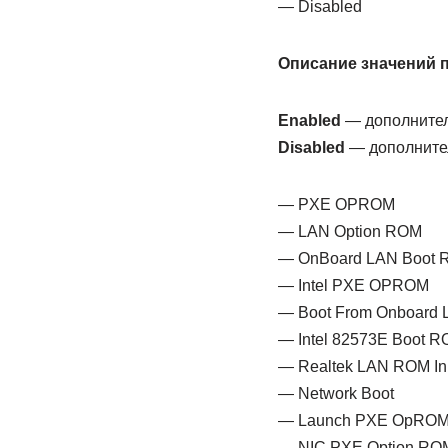
— Disabled
Описание значений 
Enabled
— дополнител
Disabled
— дополнител
— PXE OPROM
— LAN Option ROM
— OnBoard LAN Boot
— Intel PXE OPROM
— Boot From Onboard 
— Intel 82573E Boot 
— Realtek LAN ROM Ini
— Network Boot
— Launch PXE OpRO
— NIC PXE Option RO