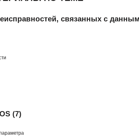
еисправностей, связанных с данны
сти
OS (7)
параметра