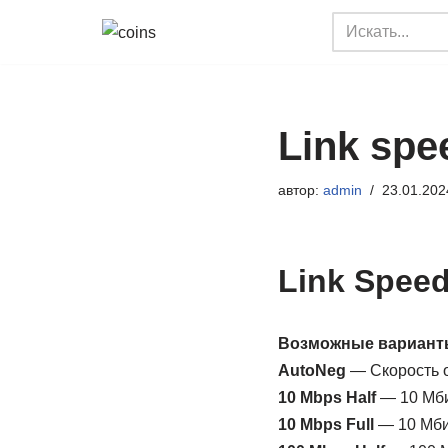
Перейти
к
содержимому
Link spe
автор:
admin
23.01.202
Link Spee
Возможные варианты
AutoNeg
— Скорость 
10 Mbps Half
— 10 Мби
10 Mbps Full
— 10 Мбит