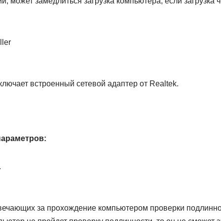
, может замедлиться загрузка компьютера, если загрузка ч
ler
лючает встроенный сетевой адаптер от Realtek.
параметров:
.
вечающих за прохождение компьютером проверки подлиннос