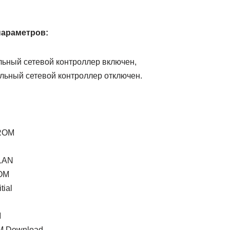
параметров:
ьный сетевой контроллер включен,
ьный сетевой контроллер отключен.
 ROM
LAN
ROM
tial
M
M Download