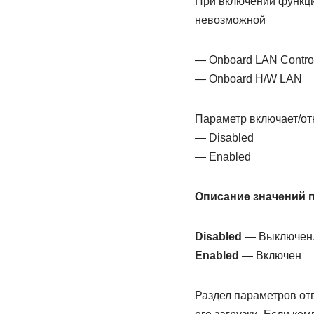
При включении функции
невозможной
— Onboard LAN Control
— Onboard H/W LAN
Параметр включает/отк
— Disabled
— Enabled
Описание значений 
Disabled
— Выключен
Enabled
— Включен
Раздел параметров от