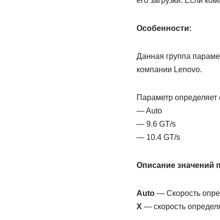
его загрузки. Если ко
Особенности:
Данная группа параме
компании Lenovo.
Параметр определяет 
— Auto
— 9.6 GT/s
— 10.4 GT/s
Описание значений 
Auto
— Скорость опре
Х
— скорость определяе