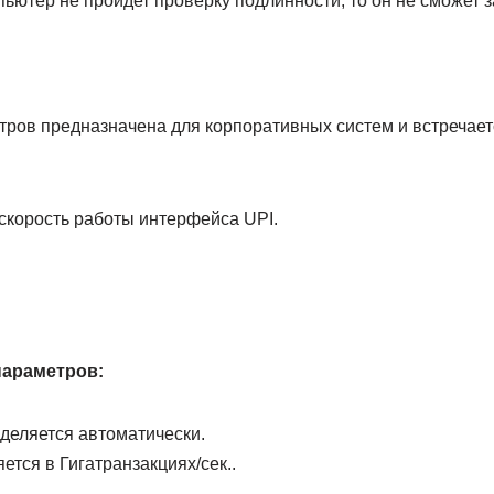
мпьютер не пройдет проверку подлинности, то он не сможет з
тров предназначена для корпоративных систем и встречает
скорость работы интерфейса UPI.
параметров:
деляется автоматически.
тся в Гигатранзакциях/сек..