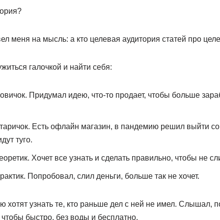
тория?
ел меня на мысль: а кто целевая аудитория статей про це
житься галочкой и найти себя:
вичок. Придумал идею, что-то продает, чтобы больше зараб
аричок. Есть офлайн магазин, в пандемию решил выйти со
дут туго.
ретик. Хочет все узнать и сделать правильно, чтобы не сл
актик. Попробовал, слил деньги, больше так не хочет.
 хотят узнать те, кто раньше дел с ней не имел. Слышал, п
к чтобы быстро, без воды и бесплатно.