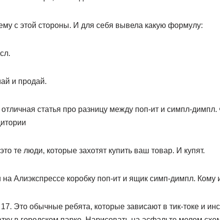
ему с этой стороны. И для себя вывела какую формулу:
сл.
ай и продай.
 отличная статья про разницу между поп-ит и симпл-димпл. 
дитории
то те люди, которые захотят купить ваш товар. И купят.
 на Алиэкспрессе коробку поп-ит и ящик симп-димпл. Кому 
17. Это обычные ребята, которые зависают в тик-токе и ин
тку в городском парке. Нарисовать на асфальте мелом схем