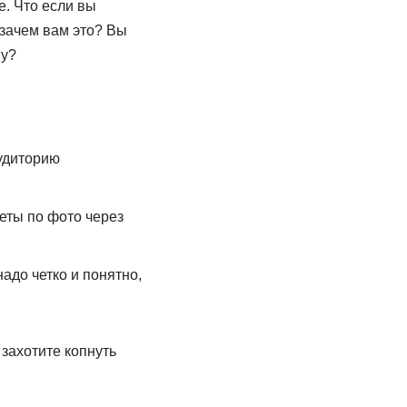
е. Что если вы
 зачем вам это? Вы
му?
аудиторию
еты по фото через
адо четко и понятно,
 захотите копнуть