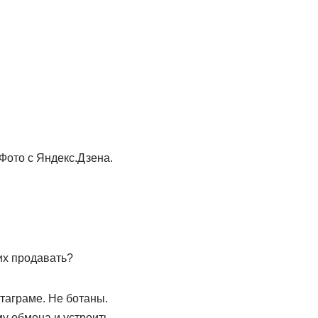
Фото с Яндекс.Дзена.
их продавать?
стаграме. Не ботаны.
у обмена и устроить