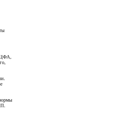
оты
 ЦФА,
го,
ии.
ее
 формы
ЦП.