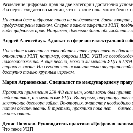
Разделение цифровых прав на две категории достаточно условно
Эксперты сходятся во мнении, что в законе пока много белых п
На самом деле цифровые права не разделяются. Закон говори
предусмотрены законом. Сперва в законе закрепили УЦП, поздн
виды цифровых прав. Например, довольно давно обсуждается за
Андрей Алексейчук.
Адвокат в сфере интеллектуальной соб
Последние изменения в законодательстве существенно сблизил
отношении УЦП, например, вопросы НДС. УЦП не освобожден
налогообложения. А еще неясно, можно ли менять УЦП и ЦФА
строка в законе. На сегодня это исключительно внутрироссийс
доступно только крупным игрокам.
Мария Аграновская. Специалист по международному праву
Практики применения 259-ФЗ еще нет, хотя закон был принят ч
недостатках, а в механизме УЦП. Во-первых, оператору инв
заключение договора займа. Во-вторых, эмитенту необходимо с
потом обеспечивать. В-третьих, практики пока нет — бизнес
использовать.
Денис Поляков. Руководитель практики «Цифровая эконом
Что такое УЦП