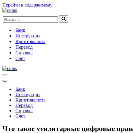
Перейти к содержимому
Искать...
Банк
Инструкция
Криптовалюта
Перевод
Справка
Счет
Меню
навигации
Меню
навигации
Банк
Инструкция
Криптовалюта
Перевод
Справка
Счет
Что такое утилитарные цифровые прав