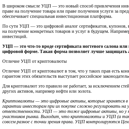
В широком смысле УЦП — это новый способ привлечения инве
праве на получение товара или праве получения услуги за пре
обеспечивает специальная инвестиционная платформа.
По сути УЦП — это цифровой аналог сертификатов, купонов, в
на получение конкретных товаров и услуг в будущем. Наприме
инвестиций.
УЦП — это что-то вроде сертификата ногтевого салона ил
цифровой форме. Такая форма позволяет лучше защищать а
Отличие УЦП от криптовалюты
Отличие УЦП от криптовалют в том, что у таких прав есть кон
гарантом этих обязательств выступает российское законодате
Для криптовалют это правило не работает, за исключением с
других активов, например нефти или золота.
Криптовалюты — это цифровые активы, которые хранятся в 
гарантии инвесторам при их покупке сложно регулировать на 
ответственности. УЦП — это тоже цифровые активы, но у ни
участников рынка. Выходит, что криптовалюты и УЦП (а такж
совсем разное с точки зрения права. УЦП контролируются Це