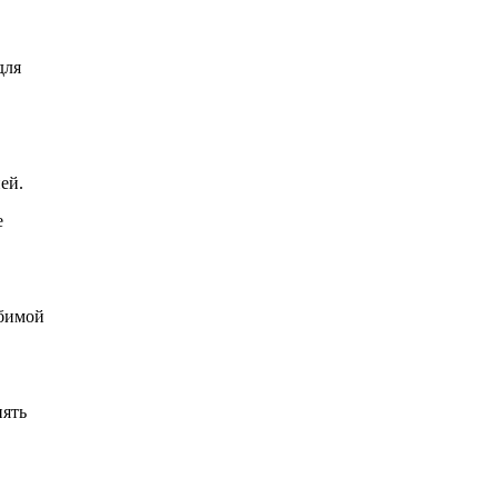
для
ей.
е
юбимой
нять