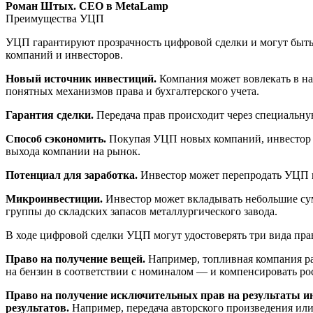
Роман Штых. CEO в MetaLamp
Преимущества УЦП
УЦП гарантируют прозрачность цифровой сделки и могут быт
компаний и инвесторов.
Новый источник инвестиций.
Компания может вовлекать в на
понятных механизмов права и бухгалтерского учета.
Гарантия сделки.
Передача прав происходит через специальну
Способ сэкономить.
Покупая УЦП новых компаний, инвестор пл
выхода компании на рынок.
Потенциал для заработка.
Инвестор может перепродать УЦП в 
Микроинвестиции.
Инвестор может вкладывать небольшие су
группы до складских запасов металлургического завода.
В ходе цифровой сделки УЦП могут удостоверять три вида пра
Право на получение вещей.
Например, топливная компания ра
на бензин в соответствии с номиналом — и компенсировать рос
Право на получение исключительных прав на результаты ин
результатов.
Например, передача авторского произведения или