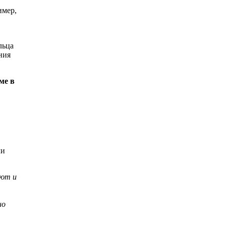
имер,
льца
ния
ме в
ли
лют и
но