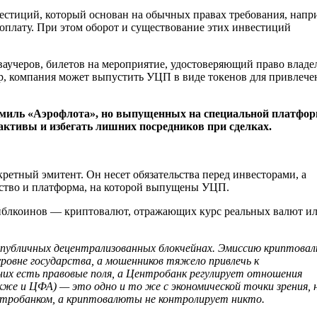
стиций, который основан на обычных правах требования, напр
доплату. При этом оборот и существование этих инвестиций
аучеров, билетов на мероприятие, удостоверяющий право владе
р, компания может выпустить УЦП в виде токенов для привлече
и миль «Аэрофлота», но выпущенных на специальной платфор
ктивы и избегать лишних посредников при сделках.
кретный эмитент. Он несет обязательства перед инвесторами, а
льство и платформа, на которой выпущены УЦП.
тейблкоинов — криптовалют, отражающих курс реальных валют и
публичных децентрализованных блокчейнах. Эмиссию криптова
уровне государства, а мошенников тяжело привлечь к
х есть правовые поля, а Центробанк регулирует отношения
е и ЦФА) — это одно и то же с экономической точки зрения, 
нтробанком, а криптовалюты не контролирует никто.