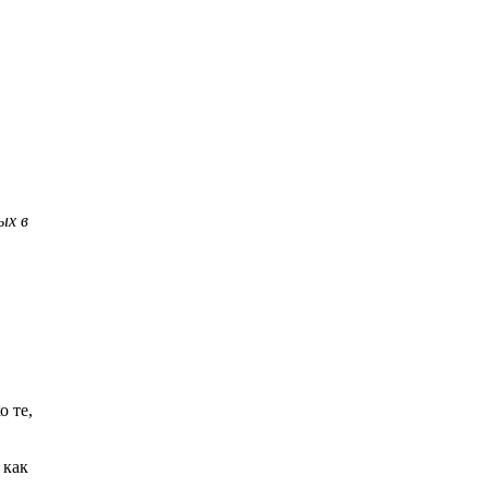
ых в
о те,
 как