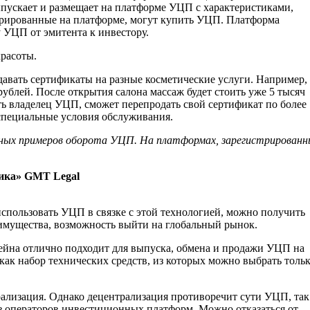
ыпускает и размещает на платформе УЦП с характеристиками,
стрированные на платформе, могут купить УЦП. Платформа
 УЦП от эмитента к инвестору.
расоты.
давать сертификаты на разные косметические услуги. Например,
рублей. После открытия салона массаж будет стоить уже 5 тысяч
сть владелец УЦП, сможет перепродать свой сертификат по более
 специальные условия обслуживания.
льных примеров оборота УЦП. На платформах, зарегистрированн
ика» GMT Legal
использовать УЦП в связке с этой технологией, можно получить
имущества, возможность выйти на глобальный рынок.
ейна отлично подходит для выпуска, обмена и продажи УЦП на
ак набор технических средств, из которых можно выбрать тольк
ализация. Однако децентрализация противоречит сути УЦП, так
з операторов инвестиционных платформ. Можно отказаться от