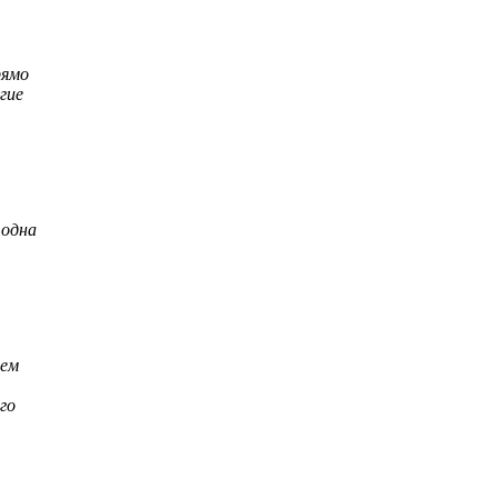
рямо
гие
 одна
чем
го