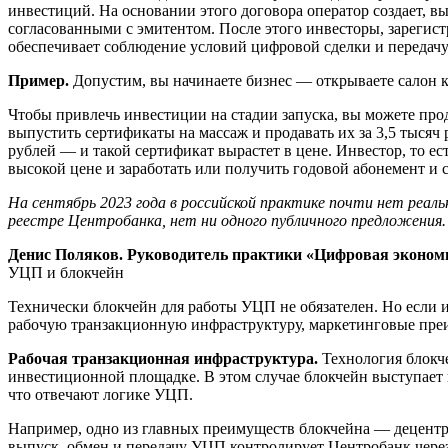
инвестиций. На основании этого договора оператор создает, в
согласованными с эмитентом. После этого инвесторы, зареги
обеспечивает соблюдение условий цифровой сделки и передачу
Пример.
Допустим, вы начинаете бизнес — открываете салон к
Чтобы привлечь инвестиции на стадии запуска, вы можете про
выпустить сертификаты на массаж и продавать их за 3,5 тысяч 
рублей — и такой сертификат вырастет в цене. Инвестор, то е
высокой цене и заработать или получить годовой абонемент и
На сентябрь 2023 года в российской практике почти нет реа
реестре Центробанка, нет ни одного публичного предложения.
Денис Поляков. Руководитель практики «Цифровая эконом
УЦП и блокчейн
Технически блокчейн для работы УЦП не обязателен. Но если 
рабочую транзакционную инфраструктуру, маркетинговые пре
Рабочая транзакционная инфраструктура.
Технология блокч
инвестиционной площадке. В этом случае блокчейн выступает к
что отвечают логике УЦП.
Например, одно из главных преимуществ блокчейна — децентр
выпуск, обмен и передачу УЦП контролирует Центробанк чере