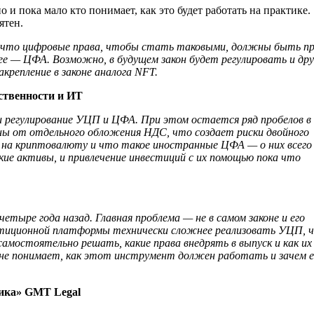
 и пока мало кто понимает, как это будет работать на практике.
ятен.
т, что цифровые права, чтобы стать таковыми, должны быть п
ее — ЦФА. Возможно, в будущем закон будет регулировать и дру
крепление в законе аналога NFT.
ственности и ИТ
и регулирование УЦП и ЦФА. При этом остается ряд пробелов в
ы от отдельного обложения НДС, что создает риски двойного
 на криптовалюту и что такое иностранные ЦФА — о них всего
кие активы, и привлечение инвестиций с их помощью пока что
етыре года назад. Главная проблема — не в самом законе и его
естиционной платформы технически сложнее реализовать УЦП, 
амостоятельно решать, какие права внедрять в выпуск и как их
 не понимает, как этот инструмент должен работать и зачем е
ика» GMT Legal