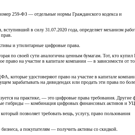
 номер 259-ФЗ — отдельные нормы Гражданского кодекса и
н, вступивший в силу 31.07.2020 года, определяет механизм раб
прав.
ктивы и утилитарные цифровые права.
орая по своей сути аналогична ценным бумагам. Тот, кто купил
ое право на участие в капитале компании — в зависимости от то
ФА, которые удостоверяют право на участие в капитале компан
ущем зарабатывать на дивидендах или продать эти права по бол
уется на практике, — это цифровые права требования. Другие
емые гибриды — комбинация цифровых финансовых активов и У
оторый позволяет требовать вещь, услугу, право пользования
бизнеса, а покупателям — получить активы со скидкой.