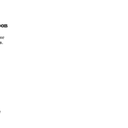
ров
 не
в.
и