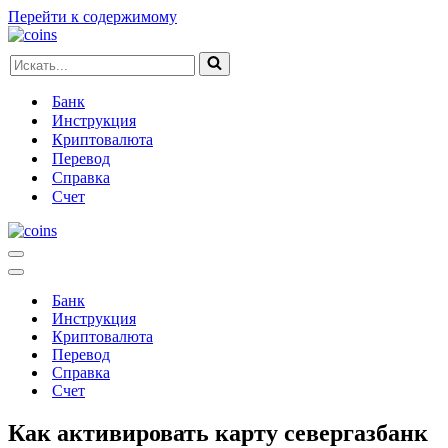
Перейти к содержимому
Искать...
Банк
Инструкция
Криптовалюта
Перевод
Справка
Счет
Меню
навигации
Меню
навигации
Банк
Инструкция
Криптовалюта
Перевод
Справка
Счет
Как активировать карту севергазбанк