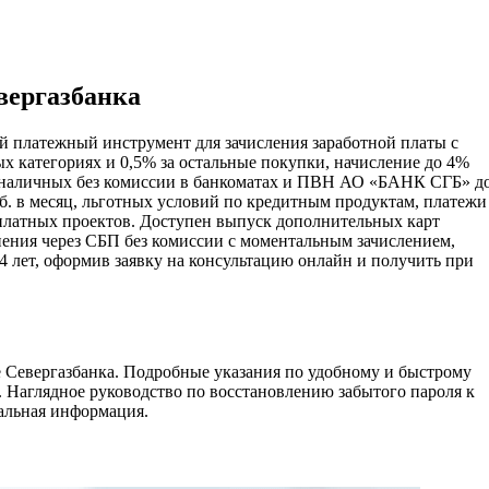
вергазбанка
й платежный инструмент для зачисления заработной платы с
 категориях и 0,5% за остальные покупки, начисление до 4%
тие наличных без комиссии в банкоматах и ПВН АО «БАНК СГБ» д
руб. в месяц, льготных условий по кредитным продуктам, платежи
рплатных проектов. Доступен выпуск дополнительных карт
нения через СБП без комиссии с моментальным зачислением,
4 лет, оформив заявку на консультацию онлайн и получить при
е Севергазбанка. Подробные указания по удобному и быстрому
. Наглядное руководство по восстановлению забытого пароля к
уальная информация.