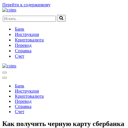
Перейти к содержимому
Искать...
Банк
Инструкция
Криптовалюта
Перевод
Справка
Счет
Меню
навигации
Меню
навигации
Банк
Инструкция
Криптовалюта
Перевод
Справка
Счет
Как получить черную карту сбербанка