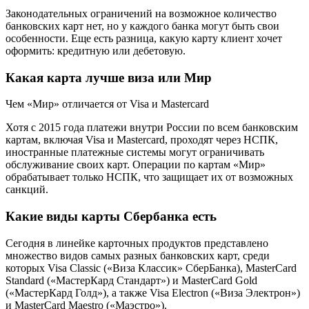
Законодательных ограничений на возможное количество
банковских карт нет, но у каждого банка могут быть свои
особенности. Еще есть разница, какую карту клиент хочет
оформить: кредитную или дебетовую.
Какая карта лучше виза или Мир
Чем «Мир» отличается от Visa и Masterсard
Хотя с 2015 года платежи внутри России по всем банковским
картам, включая Visa и Masterсard, проходят через НСПК,
иностранные платежные системы могут ограничивать
обслуживание своих карт. Операции по картам «Мир»
обрабатывает только НСПК, что защищает их от возможных
санкций.
Какие виды карты Сбербанка есть
Сегодня в линейке карточных продуктов представлено
множество видов самых разных банковских карт, среди
которых Visa Classic («Виза Классик» СберБанка), MasterCard
Standard («МастерКард Стандарт») и MasterCard Gold
(«МастерКард Голд»), а также Visa Electron («Виза Электрон»)
и MasterCard Maestro («Маэстро»).