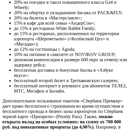
20% на поездки в такси повышенного класса Gett и
Wheely;
20% на обертку и укладывание багажа от PACK&FLY;
20% на билеты в «Мастерславле»;
15% в кафе для всей семьи «АндерСон»;
до 15% в ресторанах White Rabbit Family;
до 15% в ресторанах, расположенных на территории
аэропорта «Шереметьево» («Колбасный Цех» и
«Магадан»);
до 12% на гостиницы с Agoda;
10% на питание в самолете от NOVIKOV GROUP;
денежная компенсация в размере 600 евро за отмену или
задержку рейса;
бесплатная доставка и бонусные баллы в «Азбуке
вкуса»;
бесплатный второй билет в Третьяковскую галерею;
бесплатный интернет в роуминге для абонентов ТЕЛЕ2,
МТС, Мегафон и Билайн.
Дополнительное пользование пакетом «Сбербанк Премьер»
дает право бесплатного страхования во время путешествия и
бесплатного прохода в бизнес-залы аэропортов по Сбербанк
черной карте «Приорити» (Priority Pass). Также,
можно
открыть вклад на особых условиях: на сумму от 700 000
руб. под повышенные проценты (до 4,90%).
Например, в