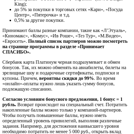
King);
до 5% за покупки в торговых сетях «Кари», «Посуда
Центр», «Пятерочка» и т.д.
0,5% за другие покупки.
Принимают баллы разные компании, такие как «Л’Этуаль»,
«Киномакс», «Комус», «Ив Роше», «Тез Тур», «М.Видео»,
«Евросеть».
Полный список партнеров можно посмотреть
на странице программы в разделе «Принимает
СПАСИБО».
Сбербанк карта Платинум черная подразумевает и обмен
бонусов. Так, их можно обменять на авиабилеты, билеты на
зрелищные шоу и подарочные сертификаты, подписки и
купоны. Причем,
вероятны скидки до 99%
. Во время
«онлайн»-оплаты нужно лишь указать сумму бонусов,
подлежащую списанию.
Согласно условиям бонусного предложения, 1 бонус = 1
рубль.
Возврат происходит на специальный счет. Потратить
накопленные баллы можно только у компаний-партнеров.
Чтобы получать повышенные баллы, нужно иметь
определенный уровень привилегий, выполняя различные
задания. Например, для достижения наивысшего уровня
необходимо потратить не менее 5 000 руб., открыть вклад