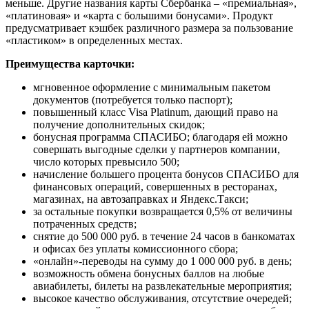
меньше. Другие названия карты Сбербанка – «премиальная»,
«платиновая» и «карта с большими бонусами». Продукт
предусматривает кэшбек различного размера за пользование
«пластиком» в определенных местах.
Преимущества карточки:
мгновенное оформление с минимальным пакетом
документов (потребуется только паспорт);
повышенный класс Visa Platinum, дающий право на
получение дополнительных скидок;
бонусная программа СПАСИБО; благодаря ей можно
совершать выгодные сделки у партнеров компании,
число которых превысило 500;
начисление большего процента бонусов СПАСИБО для
финансовых операций, совершенных в ресторанах,
магазинах, на автозаправках и Яндекс.Такси;
за остальные покупки возвращается 0,5% от величины
потраченных средств;
снятие до 500 000 руб. в течение 24 часов в банкоматах
и офисах без уплаты комиссионного сбора;
«онлайн»-переводы на сумму до 1 000 000 руб. в день;
возможность обмена бонусных баллов на любые
авиабилеты, билеты на развлекательные мероприятия;
высокое качество обслуживания, отсутствие очередей;