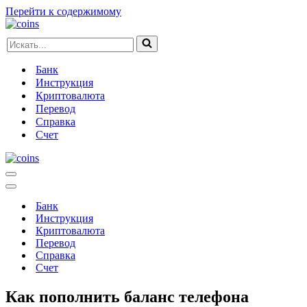
Перейти к содержимому
Искать...
Банк
Инструкция
Криптовалюта
Перевод
Справка
Счет
Меню
навигации
Меню
навигации
Банк
Инструкция
Криптовалюта
Перевод
Справка
Счет
Как пополнить баланс телефона