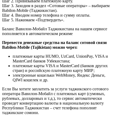
Шаг 2. Привязываем платежную карту.
Шаг 3. Заходим в раздел «Сотовые операторы» – выбираем
Babilon-Mobile (Таджикистан).
Шаг 4. Вводим номер телефона и сумму оплаты.
Шаг 5. Нажимаем «Подтвердить».
Баланс Вавилон-Мобайл Таджикистана на нашем сервисе
пополняется в автоматическом режиме
Перевести денежные средства на баланс сотовой связи
Babilon-Mobile
(Tajikistan) можно через:
платежные карты HUMO, UzCard, UnionPay, VISA и
MasterCard банков Узбекистана;
платежные карты VISA и MasterCard (банков других
стран) и российскую платежную карту МИР;
электронные кошельки WebMoney, Яндекс Деньги,
QIWI кошелек и др.
Если Вы хотите заплатить за услуги таджикского сотового
оператора Вавилон-Мобайл с платежных карт (сумовых,
рублевых, долларовых и т.д.), то сервис автоматически
проведет конвертацию валюты в национальную валюту
Республики Таджикистан – счет телефона пополнят
таджикские сомони.