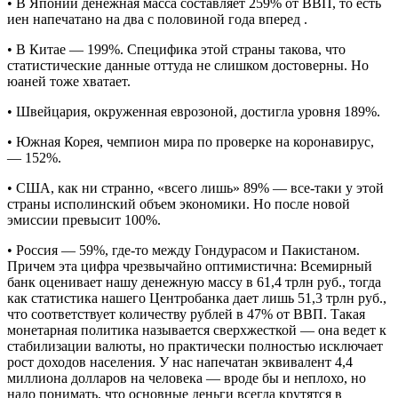
• В Японии денежная масса составляет 259% от ВВП, то есть
иен напечатано на два с половиной года вперед .
• В Китае — 199%. Специфика этой страны такова, что
статистические данные оттуда не слишком достоверны. Но
юаней тоже хватает.
• Швейцария, окруженная еврозоной, достигла уровня 189%.
• Южная Корея, чемпион мира по проверке на коронавирус,
— 152%.
• США, как ни странно, «всего лишь» 89% — все-таки у этой
страны исполинский объем экономики. Но после новой
эмиссии превысит 100%.
• Россия — 59%, где-то между Гондурасом и Пакистаном.
Причем эта цифра чрезвычайно оптимистична: Всемирный
банк оценивает нашу денежную массу в 61,4 трлн руб., тогда
как статистика нашего Центробанка дает лишь 51,3 трлн руб.,
что соответствует количеству рублей в 47% от ВВП. Такая
монетарная политика называется сверхжесткой — она ведет к
стабилизации валюты, но практически полностью исключает
рост доходов населения. У нас напечатан эквивалент 4,4
миллиона долларов на человека — вроде бы и неплохо, но
надо понимать, что основные деньги всегда крутятся в