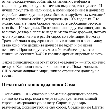
от непредсказуемых событий, связанных с нефтью и
коронавирусом, их курс может как вырасти, так и упасть. И
лучше покупать не наличные, а номинированные в долларах
еврооблигации крупных российских и зарубежных компаний,
которые обещают сейчас доходность до 10% годовых. Это
можно сделать через брокера, если есть свободные ресурсы
хотя бы в 10 тыс. долл. По отношению к другим иностранным
валютам доллар в первые недели марта тоже дорожал, потому
что в кризисы на него растёт спрос во всём мире. Но когда
Трамп объявил о двухтриллионных вливаниях в экономику,
стало ясно, что дефицита доллара не будет, и он начал
дешеветь. Прогнозируется, что в ближайшее время это
снижение составит 3–4% к корзине других мировых валют».
Такой символический откат курса «зелёного» — это, конечно,
не крах. Как понизился, так и повысится. Пока экономика
США самая мощная в мире, ничего страшного доллару не
грозит.
Печатный станок «дядюшки Сэма»
Экономика США способна нормально функционировать
только до тех пор, пока в мире существует значительный
спрос на американскую валюту. Спрос на доллары,
разумеется, формируется не сам собой, Соединённые Штаты