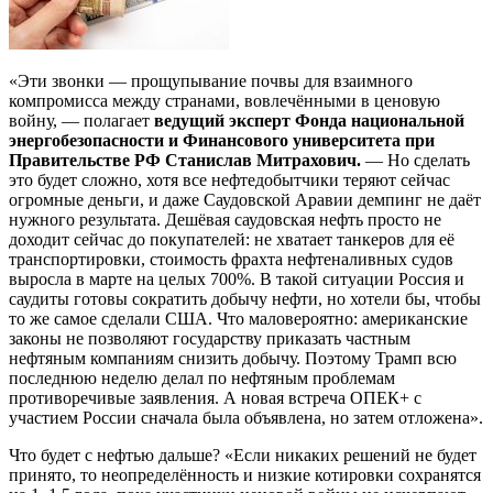
«Эти звонки — прощупывание почвы для взаимного
компромисса между странами, вовлечёнными в ценовую
войну, — полагает
ведущий эксперт Фонда национальной
энергобезопасности и Финансового университета при
Правительстве РФ Станислав Митрахович.
— Но сделать
это будет сложно, хотя все нефтедобытчики теряют сейчас
огромные деньги, и даже Саудовской Аравии демпинг не даёт
нужного результата. Дешёвая саудовская нефть просто не
доходит сейчас до покупателей: не хватает танкеров для её
транспортировки, стоимость фрахта нефтеналивных судов
выросла в марте на целых 700%. В такой ситуации Россия и
саудиты готовы сократить добычу нефти, но хотели бы, чтобы
то же самое сделали США. Что маловероятно: американские
законы не позволяют государству приказать частным
нефтяным компаниям снизить добычу. Поэтому Трамп всю
последнюю неделю делал по нефтяным проблемам
противоречивые заявления. А новая встреча ОПЕК+ с
участием России сначала была объявлена, но затем отложена».
Что будет с нефтью дальше? «Если никаких решений не будет
принято, то неопределённость и низкие котировки сохранятся