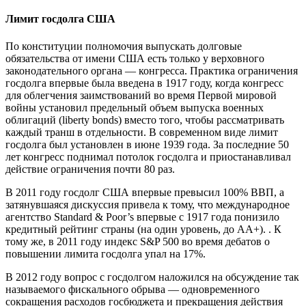
Лимит госдолга США
По конституции полномочия выпускать долговые
обязательства от имени США есть только у верховного
законодательного органа — конгресса. Практика ограничения
госдолга впервые была введена в 1917 году, когда конгресс
для облегчения заимствований во время Первой мировой
войны установил предельный объем выпуска военных
облигаций (liberty bonds) вместо того, чтобы рассматривать
каждый транш в отдельности. В современном виде лимит
госдолга был установлен в июне 1939 года. За последние 50
лет конгресс поднимал потолок госдолга и приостанавливал
действие ограничения почти 80 раз.
В 2011 году госдолг США впервые превысил 100% ВВП, а
затянувшаяся дискуссия привела к тому, что международное
агентство Standard & Poor’s впервые с 1917 года понизило
кредитный рейтинг страны (на один уровень, до АА+). . К
тому же, в 2011 году индекс S&P 500 во время дебатов о
повышении лимита госдолга упал на 17%.
В 2012 году вопрос с госдолгом наложился на обсуждение так
называемого фискального обрыва — одновременного
сокращения расходов госбюджета и прекращения действия