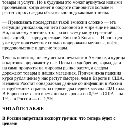
товары и услуги. Но в будущем это может аукнуться новыми
проблемами: когда денег в обороте становится больше и
растет спрос, следом обязательно подскакивают цены.
— Предсказать последствия такой эмиссии сложно — эта
ситуация уникальна, ничего подобного в мире еще не было.
Но, по моему мнению, это грозит всему миру серьезной
инфляцией, — предупреждает Евгений Коган. — И рост цен
уже идет повсеместно: сильно подорожали металлы, нефть,
продовольствие и другие товары.
Теперь понятно, почему деньги печатают в Америке, а курица
и картошка дорожают у нас. Цены на удобрения, корма, да и
на сами продукты на мировом рынке растут, а следом
дорожают товары в наших магазинах. Причем из-за падения
курса рубля цены у нас растут быстрее, чем в Европе и США.
Недавно Росстат обнародовал данные об инфляции в России
и зарубежных странах за первые два первых месяца 2021 года.
В Евросоюзе за это время цены выросли на 0,5% в США – на
1%, а в России — на 1,5%.
ЧИТАЙТЕ ТАКЖЕ
В России запретили экспорт гречки: что теперь будет с
ценами