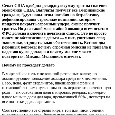
Сенат США одобрил рекордную сумму трат на спасение
экономики США. Выплаты получат все американские
граждане, будут повышены пособия по безработице,
дофинансированы страховые компании, которым
придется покрыть огромный ущерб, бизнес получит
гранты. Но для такой масштабной помощи всем штатам
ФРС должна включить печатный станок. Это не просто
ничем не обеспеченные деньги — у них, учитывая спад
экономики, отрицательная обеспеченность. Встают два
резонных вопроса: почему огромная эмиссия не привела к
падению курса доллара и почему мы «не можем
повторить». Михаил Мельников отвечает.
Почему не проседает доллар
В мире сейчас пять с половиной резервных валют, но
доминирующее положение доллара среди них несомненно.
Евро, иена, фунт стерлингов, швейцарский франк и
пытающийся примкнуть к ним юань играют второстепенную
роль — их совокупная доля в мировых резервах примерно
вдвое меньше доли доллара, превысившей 60% , несмотря на
все попытки дедолларизации.
Соответственно все страны мира в той или иной степени
инвестируют в доллар. Россия пытается снизить его долю в