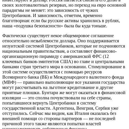
своих золотовалютных резервах, но переход на евро основной
парадигмы не меняет: это зависимость от чужих
Центробанков. И зависимость, отметим, временно
благотворная: если бы русские активы хранились в рублях,
наша «подушка безопасности» была бы куда тоньше.
Фактически существует некое общемировое соглашение
относительно незыблемости доллара. Оно поддерживается
иезуитской системой Центробанков, которые не подчиняются
национальным правительствам, а составляют финансово-
организационную пирамиду с американской ФРС (12
ключевых банков-эмитентов США) во главе и центральными
банками стран третьего мира в основании. Стимулирование в
этой системе осуществляется с помощью ресурсов
Всемирного банка (ВБ) и Международного валютного фонда
(МВФ) — правильно выполняющие все указания государства
могут рассчитывать на льготное кредитование и другие
приятные плюшки. Бунтари же могут оказаться в финансовой
изоляции — это сполна почувствовали на себе страны,
попытавшиеся вернуть Центробанки в систему
государственной власти. Аргентина, Венгрия, Сербия уже
отступились. Сейчас мы видим, как Италия оказалась без
внешней помощи со стороны партнеров — не последней
причиной этого также являются попытки властей
национализировать собственные финансы.