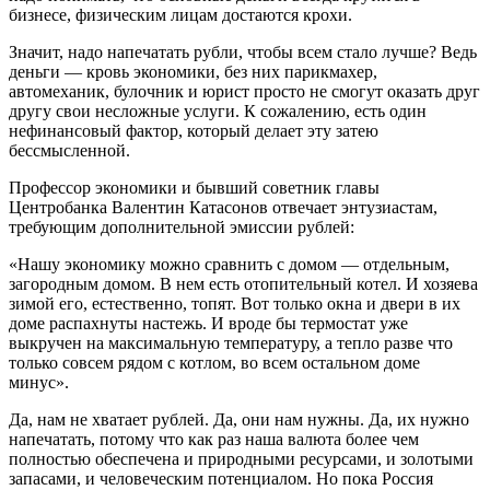
бизнесе, физическим лицам достаются крохи.
Значит, надо напечатать рубли, чтобы всем стало лучше? Ведь
деньги — кровь экономики, без них парикмахер,
автомеханик, булочник и юрист просто не смогут оказать друг
другу свои несложные услуги. К сожалению, есть один
нефинансовый фактор, который делает эту затею
бессмысленной.
Профессор экономики и бывший советник главы
Центробанка Валентин Катасонов отвечает энтузиастам,
требующим дополнительной эмиссии рублей:
«Нашу экономику можно сравнить с домом — отдельным,
загородным домом. В нем есть отопительный котел. И хозяева
зимой его, естественно, топят. Вот только окна и двери в их
доме распахнуты настежь. И вроде бы термостат уже
выкручен на максимальную температуру, а тепло разве что
только совсем рядом с котлом, во всем остальном доме
минус».
Да, нам не хватает рублей. Да, они нам нужны. Да, их нужно
напечатать, потому что как раз наша валюта более чем
полностью обеспечена и природными ресурсами, и золотыми
запасами, и человеческим потенциалом. Но пока Россия