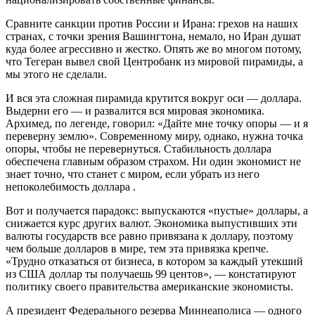
Сравните санкции против России и Ирана: грехов на наших
странах, с точки зрения Вашингтона, немало, но Иран душат
куда более агрессивно и жестко. Опять же во многом потому,
что Тегеран вывел свой Центробанк из мировой пирамиды, а
мы этого не сделали.
И вся эта сложная пирамида крутится вокруг оси — доллара.
Выдерни его — и развалится вся мировая экономика.
Архимед, по легенде, говорил: «Дайте мне точку опоры — и я
переверну землю». Современному миру, однако, нужна точка
опоры, чтобы не перевернуться. Стабильность доллара
обеспечена главным образом страхом. Ни один экономист не
знает точно, что станет с миром, если убрать из него
непоколебимость доллара .
Вот и получается парадокс: выпускаются «пустые» доллары, а
снижается курс других валют. Экономика выпустивших эти
валюты государств все равно привязана к доллару, поэтому
чем больше долларов в мире, тем эта привязка крепче.
«Трудно отказаться от бизнеса, в котором за каждый утекший
из США доллар ты получаешь 99 центов», — констатируют
политику своего правительства американские экономисты.
А президент Федерального резерва Миннеаполиса — одного