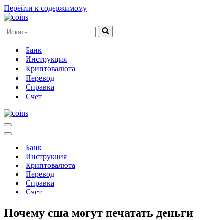
Перейти к содержимому
Искать...
Банк
Инструкция
Криптовалюта
Перевод
Справка
Счет
Меню
навигации
Меню
навигации
Банк
Инструкция
Криптовалюта
Перевод
Справка
Счет
Почему сша могут печатать деньги