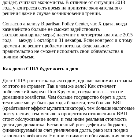
дойдет, считают экономисты. В отличие от ситуации 2013
года у конгресса есть время на принятие окончательного
решения даже в случае возникновения трений.
Согласно анализу Bipartisan Policy Center, час X (дата, когда
казначейство больше не сможет задействовать
экстраординарные меры) наступит в четвертом квартале 2015
года — между 1 октября и 31 декабря. Если конгресс и к тому
времени не решит проблему потолка, федеральное
правительство не сможет исполнять свои обязательства в
полном объеме.
Как долго США будут жить в долг
Долг США растет с каждым годом, однако экономика страны
от этого не страдает. Так в чем же дело? Как отмечает
нобелевский лауреат Пол Кругман, государства — это не
домашние хозяйства. Чем больше государство берет в долг,
тем выше могут быть расходы бюджета, тем больше ВВП
(срабатывает эффект мультипликатора), тем больше налоговые
поступления, тем меньше в процентном отношении к ВВП
стоит обслуживание долга, и тем ниже реальная стоимость
долга для должника. Бесконечный рост дефицита бюджета,
финансируемый за счет увеличения долга, рано или поздно
закончится дефолтом. Но при стоимости обслуживания долга,