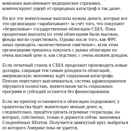
компании выплачивают медицинские страховки,
компенсируют ущерб от природных катастроф и так далее.
На все эти значительные выплаты нужны деньги, которые все
эти организации «зарабатывают» за счёт того, что покупают
«безрисковые» государственные облигации США. Пока
процентные выплаты по этим облигациям были высокие,
фонды могли существовать. Однако после того, как ФРС
начал проводить «количественное смягчение», всем этим
организациям пришлось покупать с рынка облигации по
очень высокой цене и, как следствие, с очень низким доходом.
Если печатный станок в США продолжит производить новые
доллары, сокращая тем самым доходность облигаций,
американскую экономику ждёт социальная катастрофа.
Пенсии перестанут выплачиваться, система здравоохранения
обрушится полностью, значительная часть социальных
программ и субсидий останется без финансирования.
Если же принтер остановится и облигации подорожают, у
правительства будет значительно меньше денег, и,
следовательно, придётся урезать огромные госрасходы, на
которых, собственно, только и держится сейчас экономика
Соединённых Штатов. Получается замкнутый круг, выбраться
из которого Америке пока не удается.