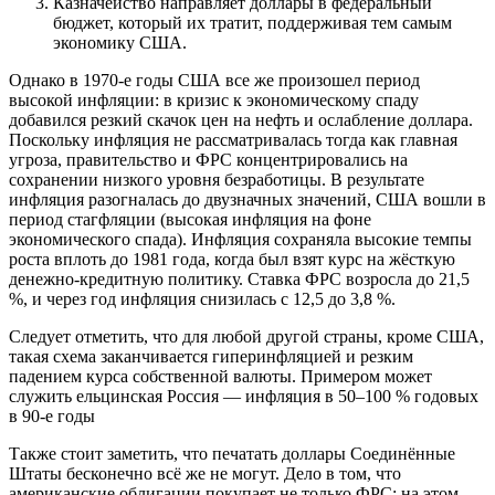
Казначейство направляет доллары в федеральный
бюджет, который их тратит, поддерживая тем самым
экономику США.
Однако в 1970-е годы США все же произошел период
высокой инфляции: в кризис к экономическому спаду
добавился резкий скачок цен на нефть и ослабление доллара.
Поскольку инфляция не рассматривалась тогда как главная
угроза, правительство и ФРС концентрировались на
сохранении низкого уровня безработицы. В результате
инфляция разогналась до двузначных значений, США вошли в
период стагфляции (высокая инфляция на фоне
экономического спада). Инфляция сохраняла высокие темпы
роста вплоть до 1981 года, когда был взят курс на жёсткую
денежно-кредитную политику. Ставка ФРС возросла до 21,5
%, и через год инфляция снизилась с 12,5 до 3,8 %.
Следует отметить, что для любой другой страны, кроме США,
такая схема заканчивается гиперинфляцией и резким
падением курса собственной валюты. Примером может
служить ельцинская Россия — инфляция в 50–100 % годовых
в 90-е годы
Также стоит заметить, что печатать доллары Соединённые
Штаты бесконечно всё же не могут. Дело в том, что
американские облигации покупает не только ФРС: на этом