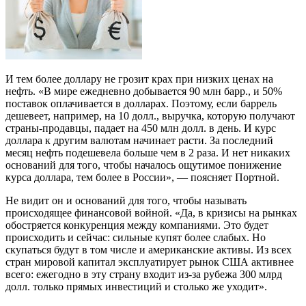
И тем более доллару не грозит крах при низких ценах на
нефть. «В мире ежедневно добывается 90 млн барр., и 50%
поставок оплачивается в долларах. Поэтому, если баррель
дешевеет, например, на 10 долл., выручка, которую получают
страны-продавцы, падает на 450 млн долл. в день. И курс
доллара к другим валютам начинает расти. За последний
месяц нефть подешевела больше чем в 2 раза. И нет никаких
оснований для того, чтобы началось ощутимое понижение
курса доллара, тем более в России», — поясняет Портной.
Не видит он и оснований для того, чтобы называть
происходящее финансовой войной. «Да, в кризисы на рынках
обостряется конкуренция между компаниями. Это будет
происходить и сейчас: сильные купят более слабых. Но
скупаться будут в том числе и американские активы. Из всех
стран мировой капитал эксплуатирует рынок США активнее
всего: ежегодно в эту страну входит из-за рубежа 300 млрд
долл. только прямых инвестиций и столько же уходит».