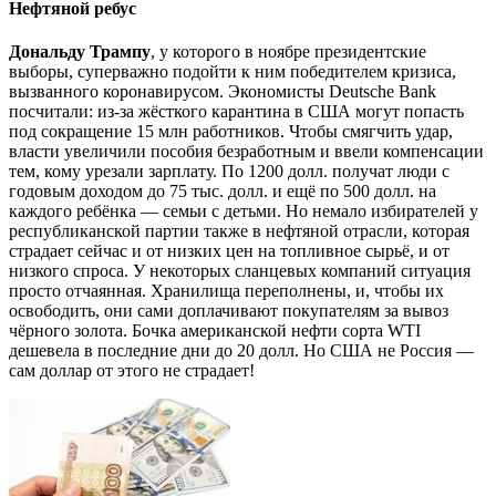
Нефтяной ребус
Дональду Трампу
, у которого в ноябре президентские
выборы, суперважно подойти к ним победителем кризиса,
вызванного коронавирусом. Экономисты Deutsche Bank
посчитали: из-за жёсткого карантина в США могут попасть
под сокращение 15 млн работников. Чтобы смягчить удар,
власти увеличили пособия безработным и ввели компенсации
тем, кому урезали зарплату. По 1200 долл. получат люди с
годовым доходом до 75 тыс. долл. и ещё по 500 долл. на
каждого ребёнка — семьи с детьми. Но немало избирателей у
республиканской партии также в нефтяной отрасли, которая
страдает сейчас и от низких цен на топливное сырьё, и от
низкого спроса. У некоторых сланцевых компаний ситуация
просто отчаянная. Хранилища переполнены, и, чтобы их
освободить, они сами доплачивают покупателям за вывоз
чёрного золота. Бочка американской нефти сорта WTI
дешевела в последние дни до 20 долл. Но США не Россия —
сам доллар от этого не страдает!