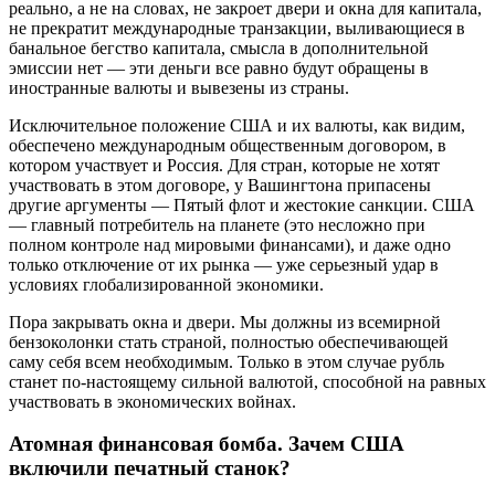
реально, а не на словах, не закроет двери и окна для капитала,
не прекратит международные транзакции, выливающиеся в
банальное бегство капитала, смысла в дополнительной
эмиссии нет — эти деньги все равно будут обращены в
иностранные валюты и вывезены из страны.
Исключительное положение США и их валюты, как видим,
обеспечено международным общественным договором, в
котором участвует и Россия. Для стран, которые не хотят
участвовать в этом договоре, у Вашингтона припасены
другие аргументы — Пятый флот и жестокие санкции. США
— главный потребитель на планете (это несложно при
полном контроле над мировыми финансами), и даже одно
только отключение от их рынка — уже серьезный удар в
условиях глобализированной экономики.
Пора закрывать окна и двери. Мы должны из всемирной
бензоколонки стать страной, полностью обеспечивающей
саму себя всем необходимым. Только в этом случае рубль
станет по-настоящему сильной валютой, способной на равных
участвовать в экономических войнах.
Атомная финансовая бомба. Зачем США
включили печатный станок?