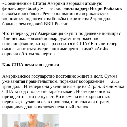
«Соединённые Штаты Америки взорвали атомную
финансовую бомбу!» — заявил
миллиардер Игорь Рыбаков
в своём видеоблоге. Речь о вливании в американскую
экономику под лозунгом борьбы с кризисом 2 трлн долл. —
больше, чем годовой ВВП России.
Что теперь будет? Американцы скупят по дешёвке полмира?
Или непоколебимый доллар рухнет под тяжестью
гиперинфляции, которая разразится в США? Есть ли теперь
смысл запасаться американскими дензнаками? «АиФ»
спросил об этом экспертов.
Как США печатают деньги
Американское государство постоянно живёт в долг. Сумма,
уже занятая правительством, поражает воображение — 23,5
трлн долл. И теперь она увеличится ещё на 2 трлн. Экономика
США за год столько не зарабатывает. Но американских
президентов это не пугает. Во времена всех кризисных
передряг, случавшихся в прошлом, они спасали страну,
наращивая долг и включая печатный станок.