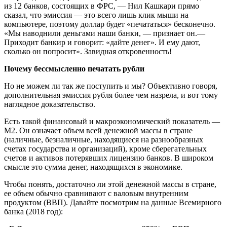
из 12 банков, состоящих в ФРС, — Нил Кашкари прямо
сказал, что эмиссия — это всего лишь клик мыши на
компьютере, поэтому доллар будет «печататься» бесконечно.
«Мы наводнили деньгами наши банки, — признает он.—
Приходит банкир и говорит: «дайте денег». И ему дают,
сколько он попросит». Завидная откровенность!
Почему бессмысленно печатать рубли
Но не можем ли так же поступить и мы? Объективно говоря,
дополнительная эмиссия рубля более чем назрела, и вот тому
наглядное доказательство.
Есть такой финансовый и макроэкономический показатель —
M2. Он означает объем всей денежной массы в стране
(наличные, безналичные, находящиеся на разнообразных
счетах государства и организаций), кроме сберегательных
счетов и активов потерявших лицензию банков. В широком
смысле это сумма денег, находящихся в экономике.
Чтобы понять, достаточно ли этой денежной массы в стране,
ее объем обычно сравнивают с валовым внутренним
продуктом (ВВП). Давайте посмотрим на данные Всемирного
банка (2018 год):