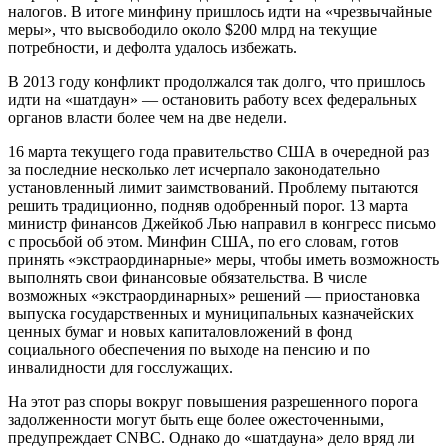
налогов. В итоге минфину пришлось идти на «чрезвычайные
меры», что высвободило около $200 млрд на текущие
потребности, и дефолта удалось избежать.
В 2013 году конфликт продолжался так долго, что пришлось
идти на «шатдаун» — остановить работу всех федеральных
органов власти более чем на две недели.
16 марта текущего года правительство США в очередной раз
за последние несколько лет исчерпало законодательно
установленный лимит заимствований. Проблему пытаются
решить традиционно, подняв одобренный порог. 13 марта
министр финансов Джейкоб Лью направил в конгресс письмо
с просьбой об этом. Минфин США, по его словам, готов
принять «экстраординарные» меры, чтобы иметь возможность
выполнять свои финансовые обязательства. В числе
возможных «экстраординарных» решений — приостановка
выпуска государственных и муниципальных казначейских
ценных бумаг и новых капиталовложений в фонд
социального обеспечения по выходе на пенсию и по
инвалидности для госслужащих.
На этот раз споры вокруг повышения разрешенного порога
задолженности могут быть еще более ожесточенными,
предупреждает CNBC. Однако до «шатдауна» дело вряд ли