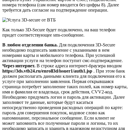
номера телефона (сам номер вводится без цифры 8). Далее
требуется дать согласие на подтверждение операции.
Как только 3D-Secure будет подключено, на ваш телефон
придет соответствующее sms-сообщение.
В любом отделении банка.
Для подключения 3D-Secure
необходимо подписать заявление с указанными в нем
номерами карты и мобильного телефона. При успешной
активации услуги на телефон поступит смс-подтверждение.
Через интернет.
В строке адреса интернет-браузера вводим
https://3ds.vtb24.ru/enroll3d/issuer1/auth1.jsp
. При этом банк
должен располагать данными клиента для подключения его к
услуге при заполнении заявления. Первая открывшаяся
страница потребует заполнение таких полей, как номер карты,
имя и фамилия ее владельца, срок действия, CVV2-код.
Необходимо придумать логин и пароль для активации. Далее
заполняют те данные, которые будут касаться
непосредственно проведения расходных операций по карте:
пароль для совершения покупок, кодовое слово как
напоминание, персональное сообщение. Если клиент не
может запомнить все полученные пароли и логины, то их
необходимо записать и хранить в надежном недоступном для