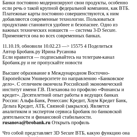
Банки постоянно модернизируют свои продукты, особенно
если речь о такой крупной федеральной компании, как ВТБ.
Платежные карты постоянно совершенствуются, к ним
добавляются современные технологии. Пользоваться
продуктами становится удобнее и безопаснее. Одно из
важных технических новшеств — система 3-D Secure.
Применяется она во всех современных банках.
11.10.19, обновили 10.02.23 —> 15575 4 Поделиться
Автор Бробанк.ру Ирина Русанова
Если нравится — подписывайтесь на телеграм-канал
Бробанк.ру и не пропускайте новости
Высшее образование в Международном Восточно-
Европейском Университете по направлению «Банковское
дело». С отличием окончила Российский экономический
институт имени Г.В. Плеханова по профилю «Финансы и
кредит». Десятилетний опыт работы в ведущих банках
России: Альфа-Банк, Ренессанс Кредит, Хоум Кредит Банк,
Дельта Кредит, АТБ, Связной (закрылся). Является
аналитиком и экспертом сервиса Бробанк по банковской
деятельности и финансовой стабильности.
rusanova@brobank.ru
Открыть профиль
Что собой представляет 3D Secure ВТБ, какую функцию она