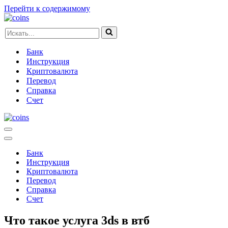
Перейти к содержимому
Искать...
Банк
Инструкция
Криптовалюта
Перевод
Справка
Счет
Меню
навигации
Меню
навигации
Банк
Инструкция
Криптовалюта
Перевод
Справка
Счет
Что такое услуга 3ds в втб