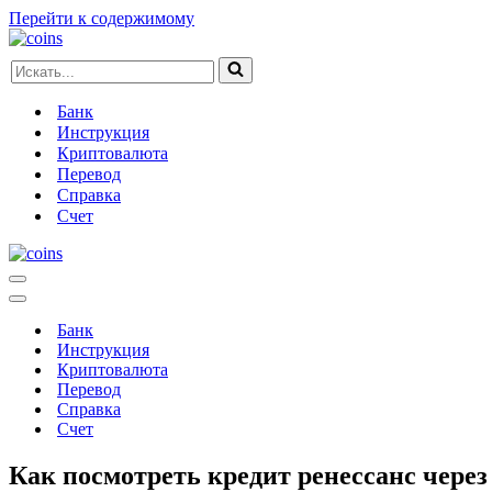
Перейти к содержимому
Искать...
Банк
Инструкция
Криптовалюта
Перевод
Справка
Счет
Меню
навигации
Меню
навигации
Банк
Инструкция
Криптовалюта
Перевод
Справка
Счет
Как посмотреть кредит ренессанс через