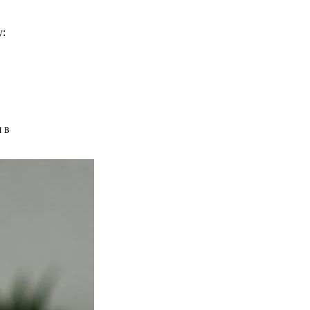
у:
 в