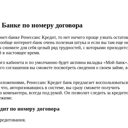
 Банке по номеру договора
ет-банке Ренессанс Кредит, то нет ничего проще узнать остато
Вообще интернет-банк очень полезная штука и если вы там еще н
ы снимите для себя целый ряд трудностей, с которыми приходитс
 в настоящее время.
ого кабинета и по умолчанию будет активна вкладка «Мой банк»
го соглашения вы сможете посмотреть сведения о своем займе, в
риложениями, Ренессанс Кредит банк предлагает воспользоваться
что, авторизовавшись в системе, вы сразу сможете получить
 компьютера, всегда под рукой. Он позволит следить за кредит
ежиме.
едит по номеру договора
кредитования.