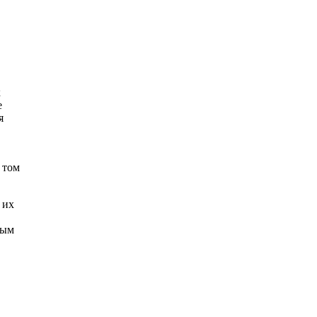
к
е
я
.
 том
 их
ным