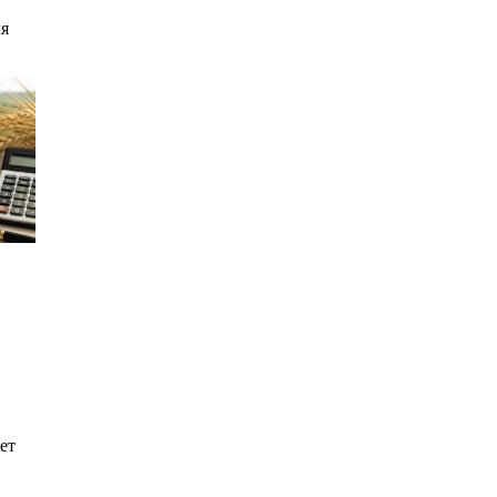
ля
ет