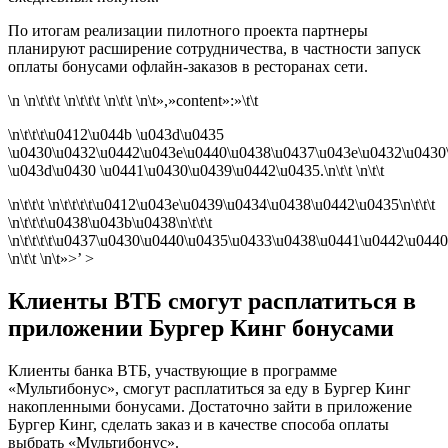
По итогам реализации пилотного проекта партнеры
планируют расширение сотрудничества, в частности запуск
оплаты бонусами офлайн-заказов в ресторанах сети.
\n \n\t\t\t \n\t\t\t \n\t\t \n\t»,»content»:»\t\t
\n\t\t\t\u0412\u044b \u043d\u0435
\u0430\u0432\u0442\u043e\u0440\u0438\u0437\u043e\u0432\u0430
\u043d\u0430 \u0441\u0430\u0439\u0442\u0435.\n\t\t \n\t\t
\n\t\t\t \n\t\t\t\t\u0412\u043e\u0439\u0434\u0438\u0442\u0435\n\t\t\t
\n\t\t\t\u0438\u043b\u0438\n\t\t\t
\n\t\t\t\t\u0437\u0430\u0440\u0435\u0433\u0438\u0441\u0442\u0440
\n\t\t \n\t»>’ >
Клиенты ВТБ смогут расплатиться в
приложении Бургер Кинг бонусами
Клиенты банка ВТБ, участвующие в программе
«Мультибонус», смогут расплатиться за еду в Бургер Кинг
накопленными бонусами. Достаточно зайти в приложение
Бургер Кинг, сделать заказ и в качестве способа оплаты
выбрать «Мультибонус».