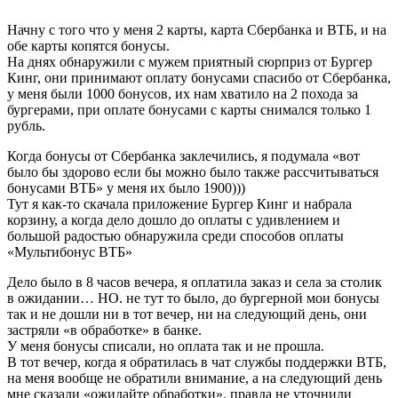
Начну с того что у меня 2 карты, карта Сбербанка и ВТБ, и на
обе карты копятся бонусы.
На днях обнаружили с мужем приятный сюрприз от Бургер
Кинг, они принимают оплату бонусами спасибо от Сбербанка,
у меня были 1000 бонусов, их нам хватило на 2 похода за
бургерами, при оплате бонусами с карты снимался только 1
рубль.
Когда бонусы от Сбербанка заклечились, я подумала «вот
было бы здорово если бы можно было также рассчитываться
бонусами ВТБ» у меня их было 1900)))
Тут я как-то скачала приложение Бургер Кинг и набрала
корзину, а когда дело дошло до оплаты с удивлением и
большой радостью обнаружила среди способов оплаты
«Мультибонус ВТБ»
Дело было в 8 часов вечера, я оплатила заказ и села за столик
в ожидании… НО. не тут то было, до бургерной мои бонусы
так и не дошли ни в тот вечер, ни на следующий день, они
застряли «в обработке» в банке.
У меня бонусы списали, но оплата так и не прошла.
В тот вечер, когда я обратилась в чат службы поддержки ВТБ,
на меня вообще не обратили внимание, а на следующий день
мне сказали «ожидайте обработки», правда не уточнили