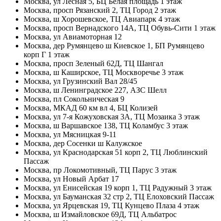
Москва, ул Лесная 5, БЦ Белая площадь 1 этаж
Москва, просп Рязанский 2, ТЦ Город 2 этаж
Москва, ш Хорошевское, ТЦ Авиапарк 4 этаж
Москва, просп Вернадского 14А, ТЦ Обувь-Сити 1 этаж
Москва, ул Авиамоторная 12
Москва, дер Румянцево ш Киевское 1, БП Румянцево
корп Г 1 этаж
Москва, просп Зеленый 62Д, ТЦ Шангал
Москва, ш Каширское, ТЦ Москворечье 3 этаж
Москва, ул Грузинский Вал 28/45
Москва, ш Ленинградское 227, АЗС Шелл
Москва, пл Сокольническая 9
Москва, МКАД 60 км вл 4, БЦ Колизей
Москва, ул 7-я Кожуховская 3А, ТЦ Мозаика 3 этаж
Москва, ш Варшавское 138, ТЦ Коламбус 3 этаж
Москва, ул Мясницкая 9-11
Москва, дер Сосенки ш Калужское
Москва, ул Краснодарская 51 корп 2, ТЦ Люблинский
Пассаж
Москва, пр Локомотивный, ТЦ Парус 3 этаж
Москва, ул Новый Арбат 17
Москва, ул Енисейская 19 корп 1, ТЦ Радужный 3 этаж
Москва, ул Бауманская 32 стр 2, ТЦ Елоховский Пассаж
Москва, ул Ярцевская 19, ТЦ Кунцево Плаза 4 этаж
Москва, ш Измайловское 69Д, ТЦ Альбатрос