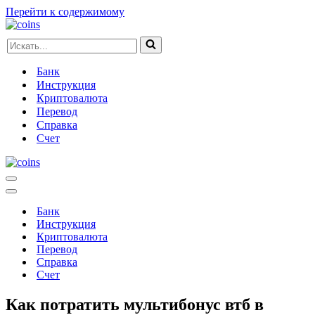
Перейти к содержимому
Искать...
Банк
Инструкция
Криптовалюта
Перевод
Справка
Счет
Меню
навигации
Меню
навигации
Банк
Инструкция
Криптовалюта
Перевод
Справка
Счет
Как потратить мультибонус втб в