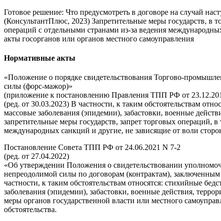
Готовое решение: Что предусмотреть в договоре на случай нас
(КонсультантПлюс, 2023) Запретительные меры государств, в то
операций с отдельными странами из-за ведения международных
акты госорганов или органов местного самоуправления
Нормативные акты
«Положение о порядке свидетельствования Торгово-промышле
силы (форс-мажор)»
(приложение к постановлению Правления ТПП РФ от 23.12.201
(ред. от 30.03.2023) В частности, к таким обстоятельствам отно
массовые заболевания (эпидемии), забастовки, военные действ
запретительные меры государств, запрет торговых операций, в
международных санкций и другие, не зависящие от воли сторон 
Постановление Совета ТПП РФ от 24.06.2021 N 7-2
(ред. от 27.04.2022)
«Об утверждении Положения о свидетельствовании уполномо
непреодолимой силы по договорам (контрактам), заключенным
частности, к таким обстоятельствам относятся: стихийные бедст
заболевания (эпидемии), забастовки, военные действия, терро
меры органов государственной власти или местного самоуправл
обстоятельства.