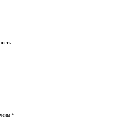
ность
ечены
*