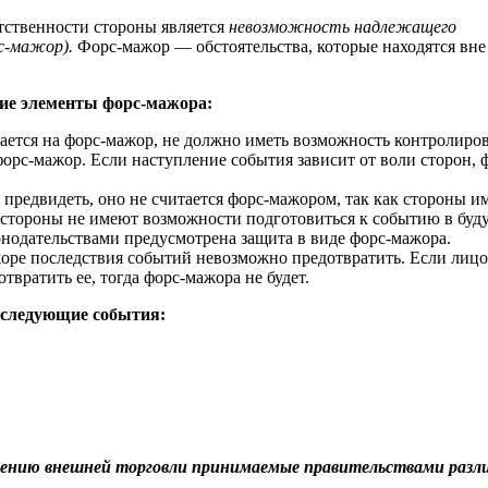
тственности стороны является
невозможность надлежащего
с-мажор).
Форс-мажор — обстоятельства, которые находятся вне
ие элементы форс-мажора:
лается на форс-мажор, не должно иметь возможность контролиро
форс-мажор. Если наступление события зависит от воли сторон, 
предвидеть, оно не считается форс-мажором, так как стороны и
ли стороны не имеют возможности подготовиться к событию в буд
онодательствами предусмотрена защита в виде форс-мажора.
ре последствия событий невозможно предотвратить. Если лицо
вратить ее, тогда форс-мажора не будет.
 следующие события:
чению внешней торговли принимаемые правительствами разл