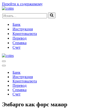
Перейти к содержимому
Искать...
Банк
Инструкция
Криптовалюта
Перевод
Справка
Счет
Меню
навигации
Меню
навигации
Банк
Инструкция
Криптовалюта
Перевод
Справка
Счет
Эмбарго как форс мажор