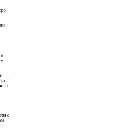
тро
нии
 к
ом
ой
, п. 1
ного
вия о
ков