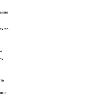
жания
ах по
ых
ок
ыть
могли