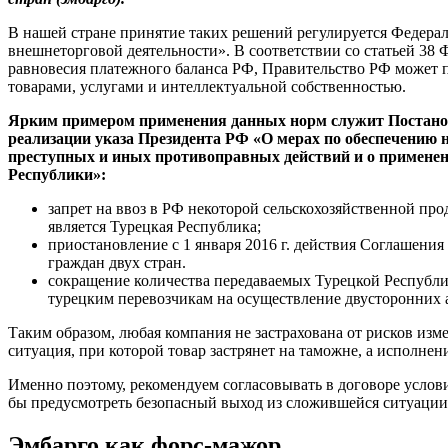
В нашей стране принятие таких решений регулируется Федера
внешнеторговой деятельности». В соответствии со статьей 38
равновесия платежного баланса РФ, Правительство РФ может 
товарами, услугами и интеллектуальной собственностью.
Ярким примером применения данных норм служит Постановл
реализации указа Президента РФ «О мерах по обеспечению 
преступных и иных противоправных действий и о примене
Республики»:
запрет на ввоз в РФ некоторой сельскохозяйственной пр
является Турецкая Республика;
приостановление с 1 января 2016 г. действия Соглашени
граждан двух стран.
сокращение количества передаваемых Турецкой Республи
турецким перевозчикам на осуществление двусторонних
Таким образом, любая компания не застрахована от рисков изм
ситуация, при которой товар застрянет на таможне, а исполнен
Именно поэтому, рекомендуем согласовывать в договоре услов
бы предусмотреть безопасный выход из сложившейся ситуации
Эмбарго как форс-мажор