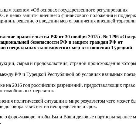
льным законом «Об основах государственного регулирования
 ФЗ, в целях защиты внешнего финансового положения и поддер
принять решение о введении мер ограничения внешней торговли
ение правительства РФ от 30 ноября 2015 г. № 1296 «О мер
национальной безопасности РФ и защите граждан РФ от
нии специальных экономических мер в отношении Турецкой
одукции, сырья и продовольствия, страной происхождения котор
я между РФ и Турецкой Республикой об условиях взаимных поезд
ке на 2016 год российских разрешений, предоставляющих право
 автомобильных перевозок
енения политической ситуации в мире результатом чего может б
ие договора зависнет на неопределенный срок.
ие о форс-мажоре, чтобы Вы и Ваши деловые партнеры заранее 
.