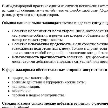
В международной практике одним из случаев исключения отве
исполнения обязательств вследствие непреодолимой силы (фор
рамок разумного контроля сторон.
Обычно национальное законодательство выделяет следующ
Событие не зависит от воли сторон
. Лицо, которое ссы
наступление события, в результате которого объявляется 
мажор не может существовать;
Событие невозможно предсказать.
Если событие можно 
возможность подготовиться к нему. Только в случае, ес
они являются слабой стороной, в отношении которой зак
Невозможность противостоять событию.
При форс-мажо
может своими действиями управлять ситуацией или предот
К форс-мажорным обстоятельствам стороны могут отнести
природные катастрофы;
военные действия и террористические акты;
национализация;
забастовки;
перебои в подаче электричества.
Сегодня к этому списку можно добавить
решения по ограни
стран (эмбарго).