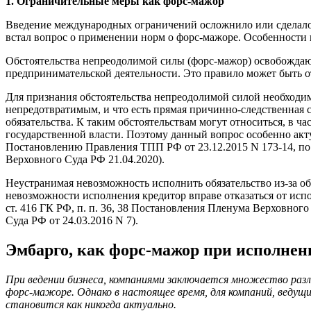
1
. Ограничительные меры как форс-мажор
Введение международных ограничений осложнило или сделало
встал вопрос о применении норм о форс-мажоре. Особенности 
Обстоятельства непреодолимой силы (форс-мажор) освобождаю
предпринимательской деятельности. Это правило может быть от
Для признания обстоятельства непреодолимой силой необходим
непредотвратимым, и что есть прямая причинно-следственная 
обязательства. К таким обстоятельствам могут относиться, в ч
государственной власти. Поэтому данный вопрос особенно актуа
Постановлению Правления ТПП РФ от 23.12.2015 N 173-14, по
Верховного Суда РФ 21.04.2020).
Неустранимая невозможность исполнить обязательство из-за о
невозможности исполнения кредитор вправе отказаться от исполн
ст. 416 ГК РФ, п. п. 36, 38 Постановления Пленума Верховного
Суда РФ от 24.03.2016 N 7).
Эмбарго, как форс-мажор при исполне
При ведении бизнеса, компаниями заключается множество разл
форс-мажоре. Однако в настоящее время, для компаний, ведущ
становится как никогда актуально.