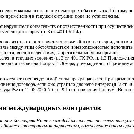
 невозможным исполнение некоторых обязательств. Поэтому ос
их применения в текущей ситуации пока не установлены.
т нарушителя обязательств от ответственности при осуществле
менено договором (п. 3 ст. 401 ГК РФ).
о доказать, что оно является чрезвычайным, непредвиденным и
связь между этим обстоятельством и невозможностью исполнить
астности, военные действия, запретительные меры органов
лен в текущих условиях (п. 3 ст. 401 ГК РФ, п. 1.3 Приложения
 аналогии ответ на Вопрос 7 Обзора, утвержденного Президиум
бстоятельств непреодолимой силы прекращает его. При временн
ения договора, если оно утратило для него интерес (п. 2 ст. 405
 Суда РФ от 11.06.2020 N 6, п. 9 Постановления Пленума Верхов
нии международных контрактов
ичных договоров. Но не в каждый из них юристы включают усло
их бизнес с иностранными партнерами, согласование данных рис