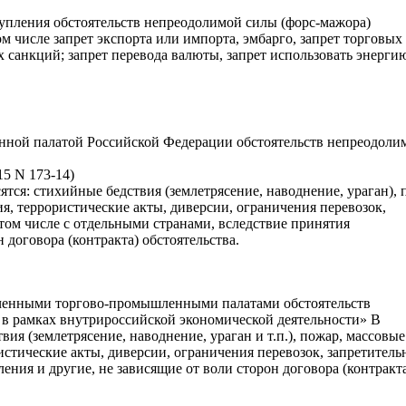
тупления обстоятельств непреодолимой силы (форс-мажора)
м числе запрет экспорта или импорта, эмбарго, запрет торговых
 санкций; запрет перевода валюты, запрет использовать энерги
нной палатой Российской Федерации обстоятельств непреодоли
5 N 173-14)
сятся: стихийные бедствия (землетрясение, наводнение, ураган), 
ия, террористические акты, диверсии, ограничения перевозок,
 том числе с отдельными странами, вследствие принятия
договора (контракта) обстоятельства.
ченными торгово-промышленными палатами обстоятельств
 в рамках внутрироссийской экономической деятельности» В
вия (землетрясение, наводнение, ураган и т.п.), пожар, массовые
ристические акты, диверсии, ограничения перевозок, запретитель
ения и другие, не зависящие от воли сторон договора (контракт