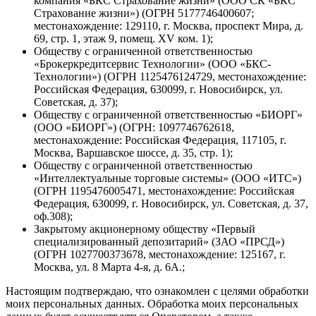
компания «БКС Страхование жизни» (ООО СК «БКС
Страхование жизни») (ОГРН 5177746400607;
местонахождение: 129110, г. Москва, проспект Мира, д.
69, стр. 1, этаж 9, помещ. XV ком. 1);
Обществу с ограниченной ответственностью
«Брокеркредитсервис Технологии» (ООО «БКС-
Технологии») (ОГРН 1125476124729, местонахождение:
Российская Федерация, 630099, г. Новосибирск, ул.
Советская, д. 37);
Обществу с ограниченной ответственностью «БИОРГ»
(ООО «БИОРГ») (ОГРН: 1097746762618,
местонахождение: Российская Федерация, 117105, г.
Москва, Варшавское шоссе, д. 35, стр. 1);
Обществу с ограниченной ответственностью
«Интеллектуальные торговые системы» (ООО «ИТС»)
(ОГРН 1195476005471, местонахождение: Российская
Федерация, 630099, г. Новосибирск, ул. Советская, д. 37,
оф.308);
Закрытому акционерному обществу «Первый
специализированный депозитарий» (ЗАО «ПРСД»)
(ОГРН 1027700373678, местонахождение: 125167, г.
Москва, ул. 8 Марта 4-я, д. 6А.;
Настоящим подтверждаю, что ознакомлен с целями обработки
моих персональных данных. Обработка моих персональных