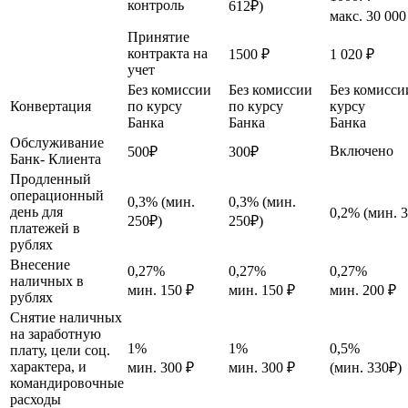
контроль
612₽)
макс. 30 000
Принятие
контракта на
1500 ₽
1 020 ₽
учет
Без комиссии
Без комиссии
Без комисси
Конвертация
по курсу
по курсу
курсу
Банка
Банка
Банка
Обслуживание
Включено
500₽
300₽
Банк- Клиента
Продленный
операционный
0,3% (мин.
0,3% (мин.
день для
0,2% (мин. 
250₽)
250₽)
платежей в
рублях
Внесение
0,27%
0,27%
0,27%
наличных в
мин. 150 ₽
мин. 150 ₽
мин. 200 ₽
рублях
Снятие наличных
на заработную
1%
1%
0,5%
плату, цели соц.
характера, и
мин. 300 ₽
мин. 300 ₽
(мин. 330₽)
командировочные
расходы