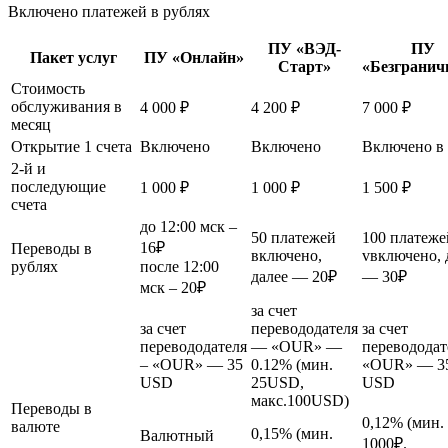
Включено платежей в рублях
ПУ «ВЭД-
ПУ
Пакет услуг
ПУ «Онлайн»
Старт»
«Безграни
Стоимость
обслуживания в
4 000 ₽
4 200 ₽
7 000 ₽
месяц
Открытие 1 счета
Включено
Включено
Включено в
2-й и
последующие
1 000 ₽
1 000 ₽
1 500 ₽
счета
до 12:00 мск –
50 платежей
100 платеже
16₽
Переводы в
включено,
vвключено, 
рублях
после 12:00
далее — 20₽
— 30₽
мск – 20₽
за счет
за счет
перевододателя
за счет
перевододателя
— «OUR» —
перевододат
– «OUR» — 35
0.12% (мин.
«OUR» — 3
USD
25USD,
USD
макс.100USD)
Переводы в
0,12% (мин.
валюте
0,15% (мин.
Валютный
1000₽.