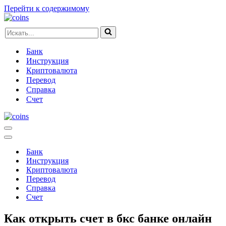
Перейти к содержимому
Искать...
Банк
Инструкция
Криптовалюта
Перевод
Справка
Счет
Меню
навигации
Меню
навигации
Банк
Инструкция
Криптовалюта
Перевод
Справка
Счет
Как открыть счет в бкс банке онлайн