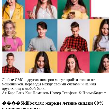
Любые СМС с других номеров могут прийти только от
мошенников. переводы между своими счетами и на имя
других лиц в любой банк;.
Ак Барс Банк Как Поменять Номер Телефона © ПромоКодез ::
��️��Skillbox.ru: жаркие летние скидки 60%
на топовые курсы