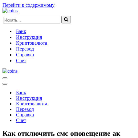
Перейти к содержимому
Искать...
Банк
Инструкция
Криптовалюта
Перевод
Справка
Счет
Меню
навигации
Меню
навигации
Банк
Инструкция
Криптовалюта
Перевод
Справка
Счет
Как отключить смс оповещение ак