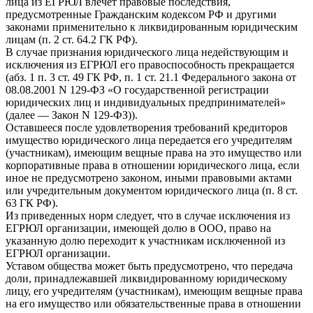
лица из ЕГРЮЛ влечет правовые последствия,
предусмотренные Гражданским кодексом РФ и другими
законами применительно к ликвидированным юридическим
лицам (п. 2 ст. 64.2 ГК РФ).
В случае признания юридического лица недействующим и
исключения из ЕГРЮЛ его правоспособность прекращается
(абз. 1 п. 3 ст. 49 ГК РФ, п. 1 ст. 21.1 Федерального закона от
08.08.2001 N 129-ФЗ «О государственной регистрации
юридических лиц и индивидуальных предпринимателей»
(далее — Закон N 129-ФЗ)).
Оставшееся после удовлетворения требований кредиторов
имущество юридического лица передается его учредителям
(участникам), имеющим вещные права на это имущество или
корпоративные права в отношении юридического лица, если
иное не предусмотрено законом, иными правовыми актами
или учредительным документом юридического лица (п. 8 ст.
63 ГК РФ).
Из приведенных норм следует, что в случае исключения из
ЕГРЮЛ организации, имеющей долю в ООО, право на
указанную долю переходит к участникам исключенной из
ЕГРЮЛ организации.
Уставом общества может быть предусмотрено, что передача
доли, принадлежавшей ликвидированному юридическому
лицу, его учредителям (участникам), имеющим вещные права
на его имущество или обязательственные права в отношении