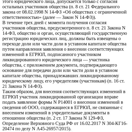
этого юридического лица, допускается только с согласия
остальных участников общества (п. 8 ст. 21 Федерального
закона от 08.02.1998 N 14-ФЗ «Об обществах с ограниченной
ответственностью» (далее — Закон N 14-ФЗ)).
В течение трех дней с момента получения согласия
участников общества, предусмотренного п. 8 ст. 21 Закона N
14-ФЗ, общество и орган, осуществляющий государственную
регистрацию юридических лиц, должны быть извещены о
переходе доли или части доли в уставном капитале общества
путем направления заявления о внесении соответствующих
изменений в ЕГРЮЛ, подписанного участником
ликвидированного юридического лица — участника
общества, с приложением документа, подтверждающего
основание для передачи доли или части доли в уставном
капитале общества, принадлежавших ликвидированному
юридическому лицу, его учредителям (участникам) (п. 16 ст.
21 Закона N 14-ФЗ).
Таким образом, для внесения соответствующих изменений в
ЕГРЮЛ участник ликвидированной организации вправе
подать заявление формы N Р14001 о внесении изменений в
сведения об ООО, содержащиеся в ЕГРЮЛ, не связанные с
внесением изменений в учредительные документы в
отношении общества (п. 2 ст. 17 Закона N 129-ФЗ,
Определение Верховного Суда РФ от 16.02.2017 N 304-КГ16-
20474 по делу N А45-26957/2015).