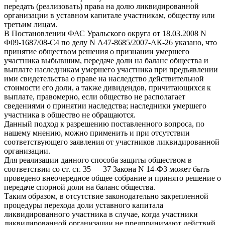
передать (реализовать) права на долю ликвидированной
организации в уставном капитале участникам, обществу или
третьим лицам.
В Постановлении ФАС Уральского округа от 18.03.2008 N
Ф09-1687/08-С4 по делу N А47-8685/2007-АК-26 указано, что
принятие обществом решения о признании умершего
участника выбывшим, передаче доли на баланс общества и
выплате наследникам умершего участника при предъявлении
ими свидетельства о праве на наследство действительной
стоимости его доли, а также дивидендов, причитающихся к
выплате, правомерно, если общество не располагает
сведениями о принятии наследства; наследники умершего
участника в общество не обращаются.
Данный подход к разрешению поставленного вопроса, по
нашему мнению, можно применить и при отсутствии
соответствующего заявления от участников ликвидированной
организации.
Для реализации данного способа защиты обществом в
соответствии со ст. ст. 35 — 37 Закона N 14-ФЗ может быть
проведено внеочередное общее собрание и принято решение о
передаче спорной доли на баланс общества.
Таким образом, в отсутствие законодательно закрепленной
процедуры перехода доли уставного капитала
ликвидированного участника в случае, когда участники
ликвидированной организации не предпринимают действий