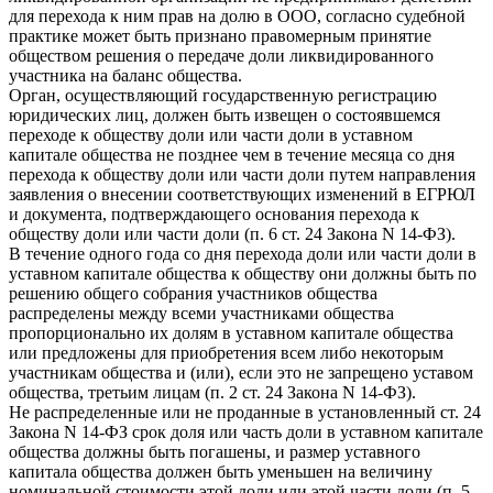
для перехода к ним прав на долю в ООО, согласно судебной
практике может быть признано правомерным принятие
обществом решения о передаче доли ликвидированного
участника на баланс общества.
Орган, осуществляющий государственную регистрацию
юридических лиц, должен быть извещен о состоявшемся
переходе к обществу доли или части доли в уставном
капитале общества не позднее чем в течение месяца со дня
перехода к обществу доли или части доли путем направления
заявления о внесении соответствующих изменений в ЕГРЮЛ
и документа, подтверждающего основания перехода к
обществу доли или части доли (п. 6 ст. 24 Закона N 14-ФЗ).
В течение одного года со дня перехода доли или части доли в
уставном капитале общества к обществу они должны быть по
решению общего собрания участников общества
распределены между всеми участниками общества
пропорционально их долям в уставном капитале общества
или предложены для приобретения всем либо некоторым
участникам общества и (или), если это не запрещено уставом
общества, третьим лицам (п. 2 ст. 24 Закона N 14-ФЗ).
Не распределенные или не проданные в установленный ст. 24
Закона N 14-ФЗ срок доля или часть доли в уставном капитале
общества должны быть погашены, и размер уставного
капитала общества должен быть уменьшен на величину
номинальной стоимости этой доли или этой части доли (п. 5