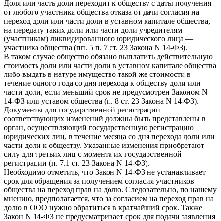
Доля или часть доли переходит к обществу с даты получения
от любого участника общества отказа от дачи согласия на
переход доли или части доли в уставном капитале общества,
на передачу таких доли или части доли учредителям
(участникам) ликвидированного юридического лица —
участника общества (пп. 5 п. 7 ст. 23 Закона N 14-ФЗ).
В таком случае общество обязано выплатить действительную
стоимость доли или части доли в уставном капитале общества
либо выдать в натуре имущество такой же стоимости в
течение одного года со дня перехода к обществу доли или
части доли, если меньший срок не предусмотрен Законом N
14-ФЗ или уставом общества (п. 8 ст. 23 Закона N 14-ФЗ).
Документы для государственной регистрации
соответствующих изменений должны быть представлены в
орган, осуществляющий государственную регистрацию
юридических лиц, в течение месяца со дня перехода доли или
части доли к обществу. Указанные изменения приобретают
силу для третьих лиц с момента их государственной
регистрации (п. 7.1 ст. 23 Закона N 14-ФЗ).
Необходимо отметить, что Закон N 14-ФЗ не устанавливает
срок для обращения за получением согласия участников
общества на переход прав на долю. Следовательно, по нашему
мнению, предполагается, что за согласием на переход прав на
долю в ООО нужно обратиться в кратчайший срок. Также
Закон N 14-ФЗ не предусматривает срок для подачи заявления