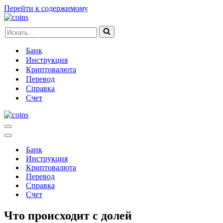
Перейти к содержимому
Искать...
Банк
Инструкция
Криптовалюта
Перевод
Справка
Счет
Меню
навигации
Меню
навигации
Банк
Инструкция
Криптовалюта
Перевод
Справка
Счет
Что происходит с долей