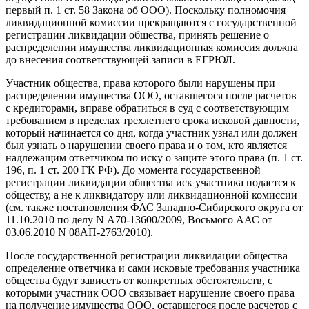
первый п. 1 ст. 58 Закона об ООО). Поскольку полномочия
ликвидационной комиссии прекращаются с государственной
регистрации ликвидации общества, принять решение о
распределении имущества ликвидационная комиссия должна
до внесения соответствующей записи в ЕГРЮЛ.
Участник общества, права которого были нарушены при
распределении имущества ООО, оставшегося после расчетов
с кредиторами, вправе обратиться в суд с соответствующим
требованием в пределах трехлетнего срока исковой давности,
который начинается со дня, когда участник узнал или должен
был узнать о нарушении своего права и о том, кто является
надлежащим ответчиком по иску о защите этого права (п. 1 ст.
196, п. 1 ст. 200 ГК РФ). До момента государственной
регистрации ликвидации общества иск участника подается к
обществу, а не к ликвидатору или ликвидационной комиссии
(см. также постановления ФАС Западно-Сибирского округа от
11.10.2010 по делу N А70-13600/2009, Восьмого ААС от
03.06.2010 N 08АП-2763/2010).
После государственной регистрации ликвидации общества
определение ответчика и сами исковые требования участника
общества будут зависеть от конкретных обстоятельств, с
которыми участник ООО связывает нарушение своего права
на получение имущества ООО, оставшегося после расчетов с