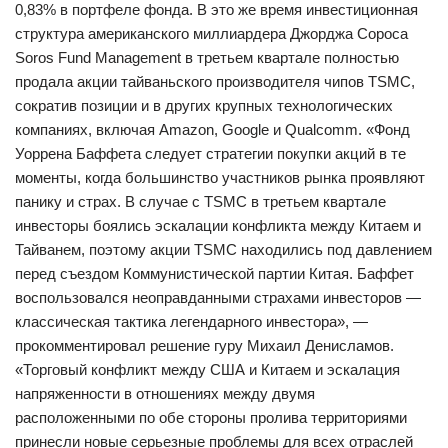
0,83% в портфеле фонда. В это же время инвестиционная
структура американского миллиардера Джорджа Сороса
Soros Fund Management в третьем квартале полностью
продала акции тайваньского производителя чипов TSMC,
сократив позиции и в других крупных технологических
компаниях, включая Amazon, Google и Qualcomm. «Фонд
Уоррена Баффета следует стратегии покупки акций в те
моменты, когда большинство участников рынка проявляют
панику и страх. В случае с TSMC в третьем квартале
инвесторы боялись эскалации конфликта между Китаем и
Тайванем, поэтому акции TSMC находились под давлением
перед съездом Коммунистической партии Китая. Баффет
воспользовался неоправданными страхами инвесторов —
классическая тактика легендарного инвестора», —
прокомментировал решение гуру Михаил Денисламов.
«Торговый конфликт между США и Китаем и эскалация
напряженности в отношениях между двумя
расположенными по обе стороны пролива территориями
принесли новые серьезные проблемы для всех отраслей