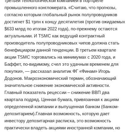
третьей технологической компанией в портфеле
промышленного конгломерата. «Считаю, что прогнозы,
согласно которым глобальный рынок полупроводников
достигнет $1 трлн к концу десятилетия (против ожидаемых
$633 млрд по итогам 2022 года), по-прежнему остаются
актуальными. И TSMC как ведущий контрактный
производитель полупроводниковых чипов должна стать
бенефициаром данной тенденции. В третьем квартале
акции TSMC торговались на минимумах с 2020 года, и
Баффет, по-видимому, счел это удачным временем для
покупки», — рассказал аналитик ФГ «Финам» Игорь
Додонов. Макроэкономический термин, обозначающий
значительное снижение экономической активности.
Главный показатель рецессии – снижение ВВП два
квартала подряд. Ценная бумага, привязанная к акциям
определенной компании и выпущенная банком (банком-
депозитарием).Главная возможность, которую дает
инвестору депозитарная расписка, это возможность
практически владеть акциями иностранной компании, но