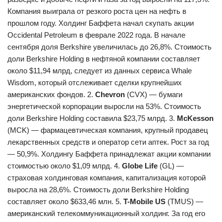
Компания выиграла от резкого роста цен на нефть в
прошлом году. Холдинг Баффета начал скупать акции
Occidental Petroleum в феврале 2022 года. В начале
сентября доля Berkshire увеличилась до 26,8%. Стоимость
доли Berkshire Holding в нефтяной компании составляет
около $11,94 млрд, следует из данных сервиса Whale
Wisdom, который отслеживает сделки крупнейших
американских фондов. 2.
Chevron
(CVX) — бумаги
энергетической корпорации выросли на 53%. Стоимость
доли Berkshire Holding составила $23,75 млрд. 3.
McKesson
(MCK) — фармацевтическая компания, крупный продавец
лекарственных средств и оператор сети аптек. Рост за год
— 50,9%. Холдингу Баффета принадлежат акции компании
стоимостью около $1,09 млрд. 4.
Globe Life
(GL) —
страховая холдинговая компания, капитализация которой
выросла на 28,6%. Стоимость доли Berkshire Holding
составляет около $633,46 млн. 5.
T-Mobile US
(TMUS) —
американский телекоммуникационный холдинг. За год его