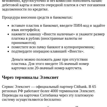
мгновенно, круглосуточно и без комиссии пополнить баланс
дебетовой карты и внести очередной платеж в счет погашения
задолженности по кредитке.
Процедура внесения средств в банкоматах:
вставьте пластик в банкомат, введите ПИН-код и задайте
язык интерфейса;
нажмите клавишу «Внести наличные» и укажите размер
платежа в рублях (иностранные валюты не
принимаются);
поместите всю пачку банкнот в купюроприемник;
подтвердите операцию клавишей «Внести».
Деньги можно положить даже при отсутствии
пластика. Для этого введите 16-значный номер
карточки или 20-значный номер картсчета.
Через терминалы Элекснет
Сервис Элекснет — официальный партнер Citibank. В 65
регионах РФ работают более 4000 терминалов Элекснет.
Переводы на карточки Ситибанка через эту платежную
систему осуществляются бесплатно: