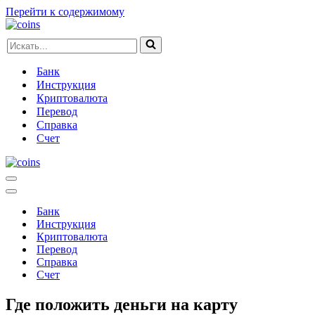
Перейти к содержимому
Искать...
Банк
Инструкция
Криптовалюта
Перевод
Справка
Счет
Меню
навигации
Меню
навигации
Банк
Инструкция
Криптовалюта
Перевод
Справка
Счет
Где положить деньги на карту