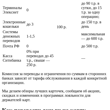
до 90 т.р. в
Терминалы
сутки, до 15
0
Элекснет
т.р. за одну
операцию;
Электронные
до 150 т.р. в
до 3
кошельки
день
100 р.
Системы
максимальная
денежных
1-1,5
— до 600 т.р.
переводов
Почта РФ
0
до 500 т.р.
0% при
Касса
переводах до 45
—
Ситибанка
т.р., свыше —
250 р.
Комиссия за переводы и ограничения по суммам в сторонних
банках зависят от тарифа обслуживания в каждой конкретной
организации.
Мы делаем обзоры лучших карточек, сообщаем об акциях,
скидках и изменениях в программах лояльности для
держателей карт.