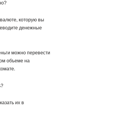
но?
 валюте, которую вы
ереводите денежные
еньги можно перевести
ном объеме на
комате.
ь?
казать их в