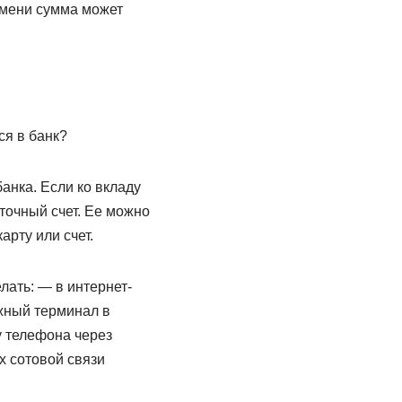
емени сумма может
ся в банк?
нка. Если ко вкладу
точный счет. Ее можно
арту или счет.
лать: — в интернет-
жный терминал в
у телефона через
х сотовой связи