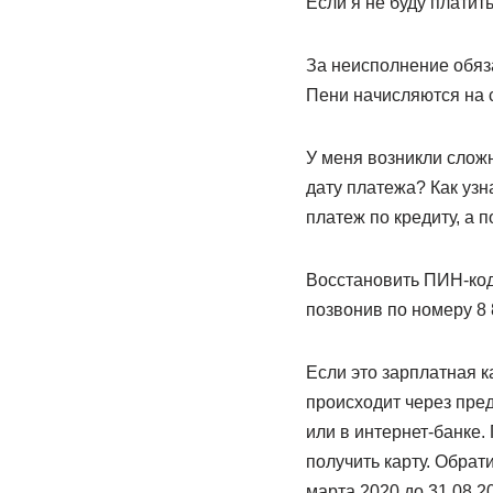
Если я не буду платит
За неисполнение обяз
Пени начисляются на 
У меня возникли сложн
дату платежа? Как уз
платеж по кредиту, а 
Восстановить ПИН-код
позвонив по номеру 8 
Если это зарплатная к
происходит через пре
или в интернет-банке.
получить карту. Обрат
марта 2020 до 31.08.20