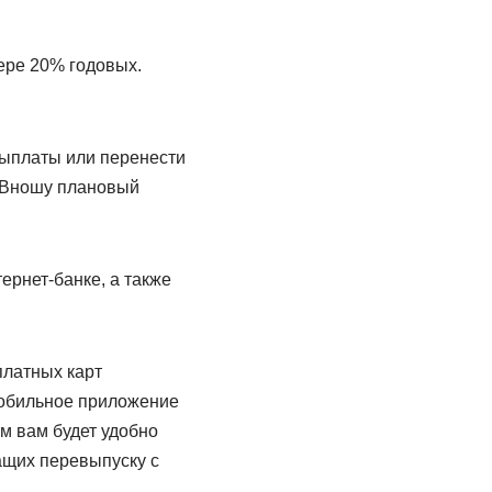
ере 20% годовых.
выплаты или перенести
? Вношу плановый
рнет-банке, а также
платных карт
мобильное приложение
ом вам будет удобно
ащих перевыпуску с