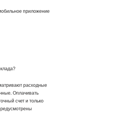
 мобильное приложение
вклада?
сматривают расходные
ичные. Оплачивать
точный счет и только
 предусмотрены