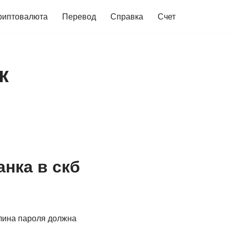
риптовалюта
Перевод
Справка
Счет
к
анка в скб
Длина пароля должна