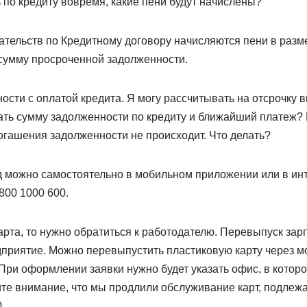
ь по кредиту вовремя, какие пени будут начислены?
ательств по Кредитному договору начисляются пени в разм
сумму просроченной задолженности.
ости с оплатой кредита. Я могу рассчитывать на отсрочку 
нать сумму задолженности по кредиту и ближайший платеж
погашения задолженности не происходит. Что делать?
 можно самостоятельно в мобильном приложении или в инте
800 1000 600.
арта, то нужно обратиться к работодателю. Перевыпуск зар
дприятие. Можно перевыпустить пластиковую карту через 
 При оформлении заявки нужно будет указать офис, в котор
ите внимание, что мы продлили обслуживание карт, подлеж
.