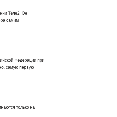
ании Теле2. Он
ера самим
ссийской Федерации при
чно, самую первую
инаются только на