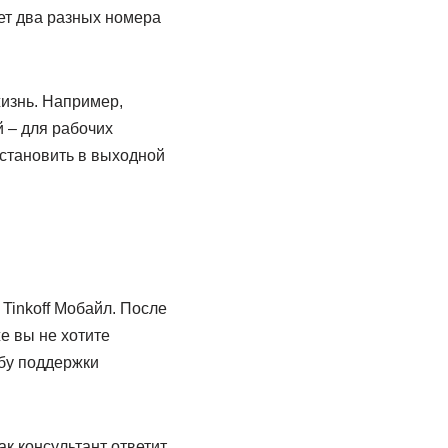
ет два разных номера
жизнь. Например,
 – для рабочих
установить в выходной
Tinkoff Мобайл. После
е вы не хотите
жбу поддержки
ак консультант ответит