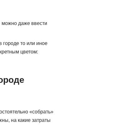
е можно даже ввести
 городе то или иное
нкретным цветом:
остоятельно «собрать»
жны, на какие затраты