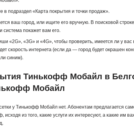
Мобайл».
е в подраздел «Карта покрытия и точки продаж».
ается ваш город, или ищите его вручную. В поисковой строк
и система покажет вам его.
ши «2G», «3G» и «4G», чтобы проверить, имеется ли у вас в
дет скорость интернета (если да — город будет окрашен ко
ли синим).
нькофф Мобайл
етки у Тинькофф Мобайл нет. Абонентам предлагается сам
 исходя из того, какие услуги их интересуют, а какие им ва
д.