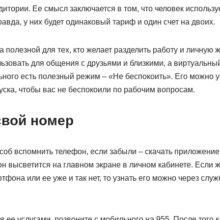
итории. Ее смысл заключается в том, что человек использу
равда, у них будет одинаковый тариф и один счет на двоих.
 полезной для тех, кто желает разделить работу и личную 
ьзовать для общения с друзьями и близкими, а виртуальный
ьного есть полезный режим – «Не беспокоить». Его можно 
уска, чтобы вас не беспокоили по рабочим вопросам.
свой номер
об вспомнить телефон, если забыли – скачать приложение 
он высветится на главном экране в личном кабинете. Если ж
тфона или ее уже и так нет, то узнать его можно через слу
 ее услугами, позвоните с мобильного на 955. После того к