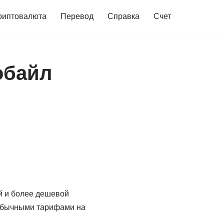
риптовалюта
Перевод
Справка
Счет
обайл
й и более дешевой
еобычными тарифами на