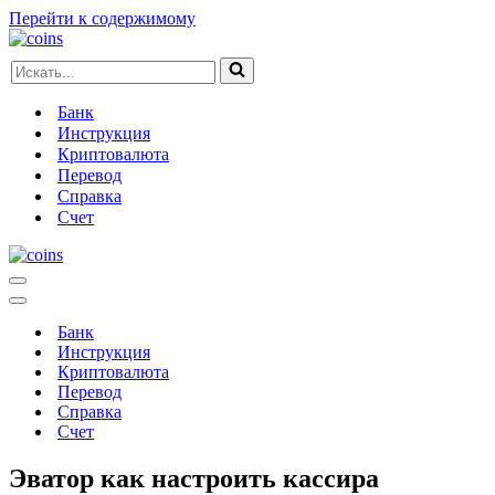
Перейти к содержимому
Искать...
Банк
Инструкция
Криптовалюта
Перевод
Справка
Счет
Меню
навигации
Меню
навигации
Банк
Инструкция
Криптовалюта
Перевод
Справка
Счет
Эватор как настроить кассира