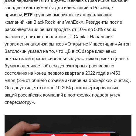
даже нерезиденты из дружественных стран использовали
западные инструменты для инвестиций в Россию, к
примеру,
ETF
крупных американских управляющих
компаний как BlackRock или VanEck». Резиденты после
расконвертации решат продать от 10% до 50% своих
расписок, считают аналитики ITI Capital. Начальник
управления анализа рынков «Открытие Инвестиции» Антон
Затолокин указал на то, что ЦБ в «Обзоре ключевых
показателей профессиональных участников рынка ценных
бумаг» оценивает объем депозитарных расписок по
состоянию на конец первого квартала 2022 года в ₽453
млрд (3% от общего объема активов на брокерских счетах).
Он допустил, что около 10-20% расконвертированных
акций российских компаний в портфелях подвергнутся
«пересмотру».