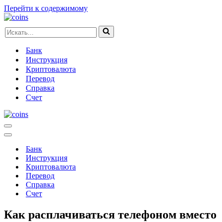
Перейти к содержимому
Искать...
Банк
Инструкция
Криптовалюта
Перевод
Справка
Счет
Меню
навигации
Меню
навигации
Банк
Инструкция
Криптовалюта
Перевод
Справка
Счет
Как расплачиваться телефоном вместо