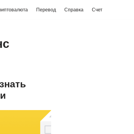
риптовалюта
Перевод
Справка
Счет
нс
 знать
ии