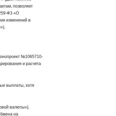
актам, позволяет
259-ФЗ «О
нии изменений в
»).
конопроект №1065710-
арирования и расчета
ые выплаты, хотя
овой валюты»),
обмена на