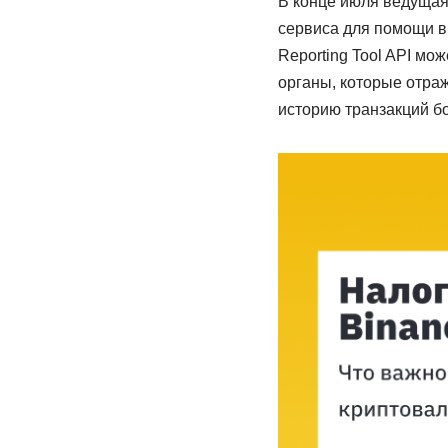
В конце июля ведущая
сервиса для помощи в 
Reporting Tool API м
органы, которые отра
историю транзакций б