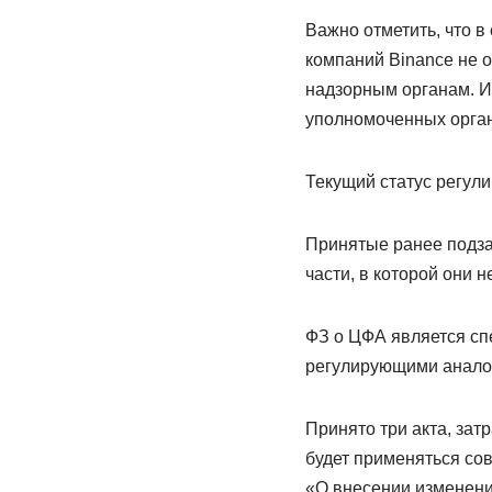
Важно отметить, что в
компаний Binance не 
надзорным органам. И
уполномоченных органо
Текущий статус регул
Принятые ранее подза
части, в которой они 
ФЗ о ЦФА является сп
регулирующими аналог
Принято три акта, за
будет применяться со
«О внесении изменений