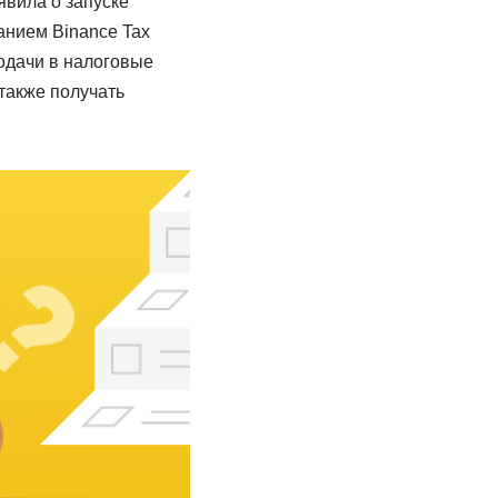
явила о запуске
анием Binance Tax
одачи в налоговые
также получать