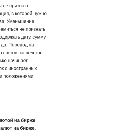
ы не признают
ация, в которой нужно
ва. Уменьшение
ремиться не признать
держать дату, сумму
гда. Перевод на
о счетов, кошельков
ько начинает
ок с иностранных
ми положениями
лютой на бирже
валют на бирже.