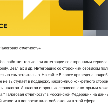
Налоговая отчетность»
Tool работает только при интеграции со сторонними сервис
oinly, BearTax и др. Интеграцию со сторонним сервисом по
ельно самостоятельно. На сайте Binance приведена подроб
ce не выступает в поддержку какого-либо конкретного стор
ты налогов. Аналогов сторонних сервисов, с которыми мож
а “Налоговая отчетность” в Российской Федерации на данн
й ясности в вопросах налогообложения в этой сфере.