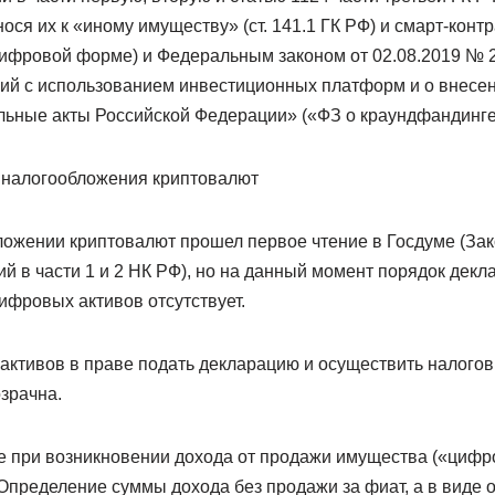
ся их к «иному имуществу» (ст. 141.1 ГК РФ) и смарт-контр
цифровой форме) и Федеральным законом от 02.08.2019 № 
ий с использованием инвестиционных платформ и о внесе
льные акты Российской Федерации» («ФЗ о краундфандинге
 налогообложения криптовалют
ложении криптовалют прошел первое чтение в Госдуме (За
й в части 1 и 2 НК РФ), но на данный момент порядок декл
ифровых активов отсутствует.
ктивов в праве подать декларацию и осуществить налогов
зрачна.
е при возникновении дохода от продажи имущества («цифр
 Определение суммы дохода без продажи за фиат, а в виде 