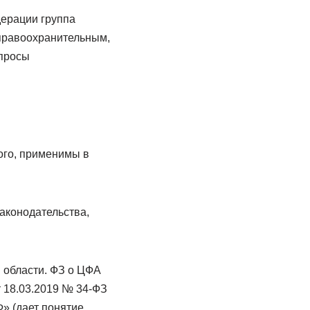
дерации группа
правоохранительным,
апросы
ого, применимы в
аконодательства,
 области. ФЗ о ЦФА
 18.03.2019 № 34-ФЗ
Ф» (дает понятие