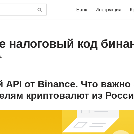
Банк
Инструкция
К
ое налоговый код бина
4
 API от Binance. Что важно
елям криптовалют из Росс