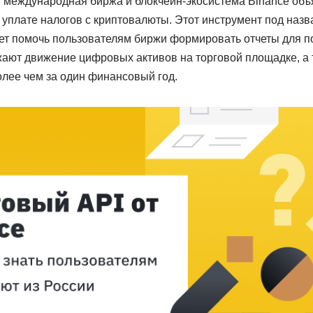
 международная биржа и блокчейн-экосистема Binance объ
уплате налогов с криптовалюты. Этот инструмент под назв
ожет помочь пользователям биржи формировать отчеты для п
жают движение цифровых активов на торговой площадке, а 
олее чем за один финансовый год.