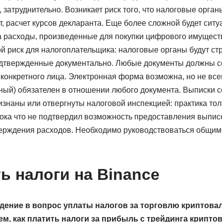
 затруднительно. Возникает риск того, что налоговые орган
, расчет курсов декларанта. Еще более сложной будет ситу
 расходы, произведенные для покупки цифрового имущест
й риск для налогоплательщика: налоговые органы будут ст
дтвержденные документально. Любые документы должны со
 конкретного лица. Электронная форма возможна, но не все
ный) обязателен в отношении любого документа. Выписки с
изнаны или отвергнуты налоговой инспекцией: практика тол
ока что не подтвердил возможность предоставления выпис
ерждения расходов. Необходимо руководствоваться общи
ь налоги на Binance
дение в вопрос уплаты налогов за торговлю криптова
ем, как платить налоги за прибыль с трейдинга крипто