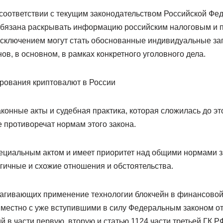
 соответствии с текущим законодательством Российской Фе
обязана раскрывать информацию российским налоговым и 
сключением могут стать обоснованные индивидуальные з
в, в основном, в рамках конкретного уголовного дела.
ирования криптовалют в России
конные акты и судебная практика, которая сложилась до эт
не противоречат нормам этого закона.
ециальным актом и имеет приоритет над общими нормами з
ичные и схожие отношения и обстоятельства.
трагивающих применение технологии блокчейн в финансовой
вместно с уже вступившими в силу Федеральным законом от
 в части первую, вторую и статью 1124 части третьей ГК Р