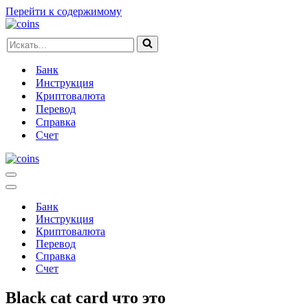
Перейти к содержимому
Искать...
Банк
Инструкция
Криптовалюта
Перевод
Справка
Счет
Меню
навигации
Меню
навигации
Банк
Инструкция
Криптовалюта
Перевод
Справка
Счет
Black cat card что это