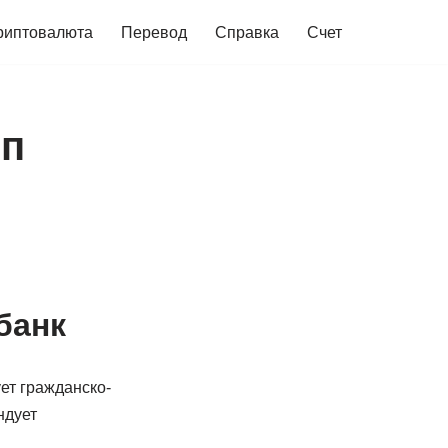
риптовалюта
Перевод
Справка
Счет
ип
банк
ет гражданско-
ндует