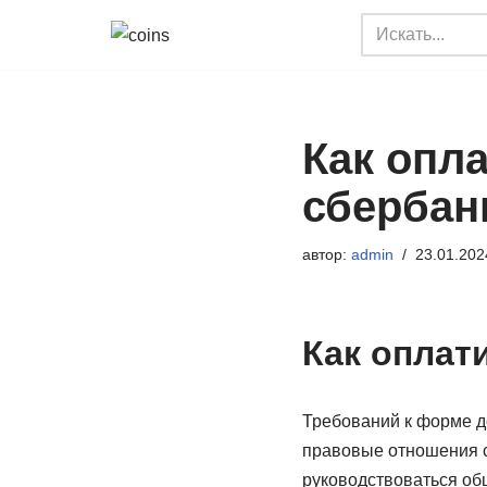
Перейти
к
содержимому
Как опл
сбербан
автор:
admin
23.01.202
Как оплат
Требований к форме до
правовые отношения с
руководствоваться об