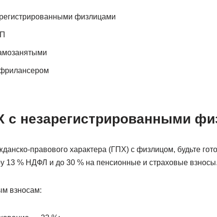
арегистрированными физлицами
ИП
самозанятыми
 фрилансером
Х с незарегистрированными ф
данско-правового характера (ГПХ) с физлицом, будьте гот
у 13 % НДФЛ и до 30 % на пенсионные и страховые взносы
ым взносам: