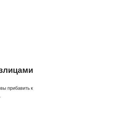
излицами
овы прибавить к
.