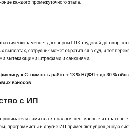
конце каждого промежуточного этапа.
 фактически заменяет договором ГПХ трудовой договор, чт
х выплатах, сотрудник может обратиться в суд, и тот пере
еми вытекающими штрафами и санкциями.
излицу = Стоимость работ + 13 % НДФЛ + до 30 % обя
овых взносов
ство с ИП
риниматели сами платят налоги, пенсионные и страховые 
ры, программисты и другие ИП применяют упрощённую си