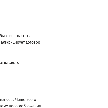
обы сэкономить на
квалифицирует договор
зательных
взносы. Чаще всего
стему налогообложения