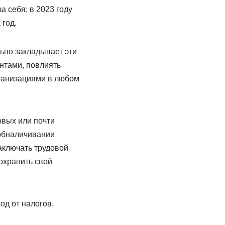
 себя; в 2023 году
 год.
но закладывает эти
ентами, повлиять
рганизациями в любом
овых или почти
 обналичивании
аключать трудовой
охранить свой
од от налогов,