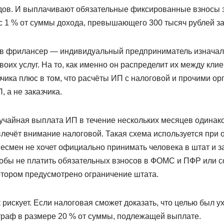
дов. И выплачивают обязательные фиксированные взносы за
с 1 % от суммы дохода, превышающего 300 тысяч рублей за
в фрилансер — индивидуальный предприниматель изначаль
воих услуг. На то, как именно он распределит их между кли
чика плюс в том, что расчёты ИП с налоговой и прочими о
 а не заказчика.
лучайная выплата ИП в течение нескольких месяцев одинак
лечёт внимание налоговой. Такая схема используется при
несмен не хочет официально принимать человека в штат и з
тобы не платить обязательных взносов в ФОМС и ПФР или с
отором предусмотрено ограничение штата.
 рискует. Если налоговая сможет доказать, что целью был ух
траф в размере 20 % от суммы, подлежащей выплате.