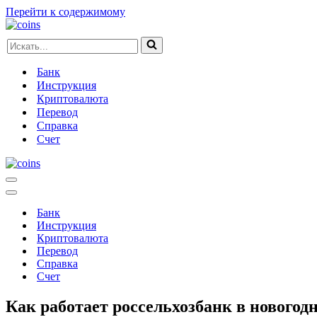
Перейти к содержимому
Искать...
Банк
Инструкция
Криптовалюта
Перевод
Справка
Счет
Меню
навигации
Меню
навигации
Банк
Инструкция
Криптовалюта
Перевод
Справка
Счет
Как работает россельхозбанк в новогод