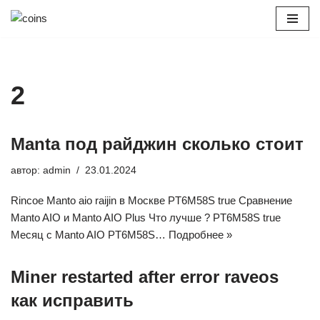
Перейти
к
содержимому
2
Manta под райджин сколько стоит
автор:
admin
23.01.2024
Rincoe Manto aio raijin в Москве PT6M58S true Сравнение
Manto AIO и Manto AIO Plus Что лучше ? PT6M58S true
Месяц с Manto AIO PT6M58S…
Подробнее »
Miner restarted after error raveos
как исправить