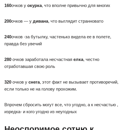
160
очков у
окурка
, что вполне привычно для многих
200
очков — у
дивана
, что выглядит странновато
240
очков -за бутылку, частенько видела ее в полете,
правда без увечий
280
очков заработала несчастная
елка
, честно
отработавшая свою роль
320
очков у
снега
, этот факт не вызывает противоречий,
если только не на голову прохожим.
Впрочем сбросить могут все, что угодно, а к несчастью ,
изредка- и кого угодно из неугодных
Неоспоримое сотню к