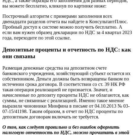
НДС, а также образцы его заполнения для разных периодов,
вы можете бесплатно, кликнув по картинке ниже:
Построчный алгоритм с примерами заполнения всех
двенадцати разделов отчета вы найдете в КонсультантПлюс.
Пробный доступ к системе можно получить бесплатно. А
если вам нужен образец декларации по НДС за 4 квартал 2023
года, переходите по этой ссылке.
Депозитные проценты и отчетность по НДС: как
они связаны
Размещая денежные средства на депозитном счете
банковского учреждения, хозяйствующий субъект остается их
собственником. Деньги должны быть возвращены банком по
истечении срока договора. В соответствии со ст. 39 НК РФ
такая операция реализацией не признается. Значит, и
начисленные по депозиту проценты НДС не облагаются, как
суммы, не связанные с реализацией. Именно такое мнение
выразили чиновники Минфина в письме от 04.10.2013 № 03-
07-15/41198. Таким образом, в отчет по НДС проценты по
депозитным договорам включать не требуется.
О том, как следует правильно и без ошибок оформить
налоговую отчетность по НДС, можно прочитать в этой