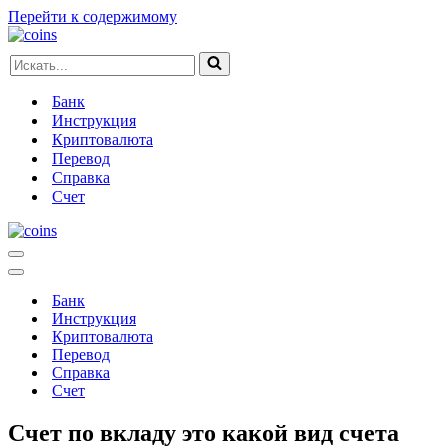
Перейти к содержимому
Искать...
Банк
Инструкция
Криптовалюта
Перевод
Справка
Счет
Меню
навигации
Меню
навигации
Банк
Инструкция
Криптовалюта
Перевод
Справка
Счет
Счет по вкладу это какой вид счета