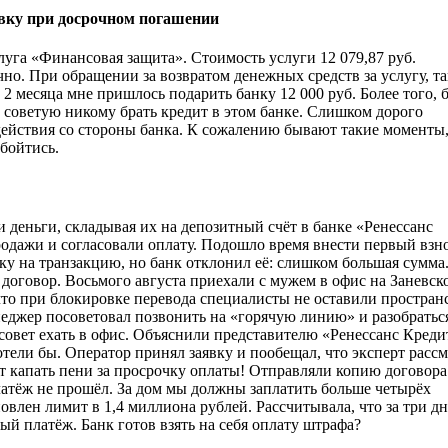
ховку при досрочном погашении
луга «Финансовая защита». Стоимость услуги 12 079,87 руб.
чно. При обращении за возвратом денежных средств за услугу, та
а 2 месяца мне пришлось подарить банку 12 000 руб. Более того,
 советую никому брать кредит в этом банке. Слишком дорого
действия со стороны банка. К сожалению бывают такие моменты,
обойтись.
 деньги, складывая их на депозитный счёт в банке «Ренессанс
дажи и согласовали оплату. Подошло время внести первый взно
вку на транзакцию, но банк отклонил её: слишком большая сумма
 договор. Восьмого августа приехали с мужем в офис на Заневск
что при блокировке перевода специалисты не оставили простран
неджер посоветовал позвонить на «горячую линию» и разобратьс
 совет ехать в офис. Объяснили представителю «Ренессанс Креди
хотели бы. Оператор принял заявку и пообещал, что эксперт расс
ет капать пени за просрочку оплаты! Отправляли копию договора
латёж не прошёл. За дом мы должны заплатить больше четырёх
влен лимит в 1,4 миллиона рублей. Рассчитывала, что за три дн
ый платёж. Банк готов взять на себя оплату штрафа?