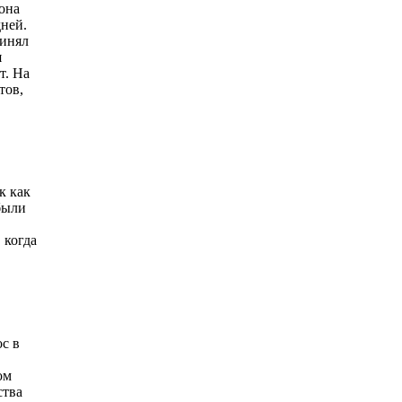
 она
дней.
ринял
я
т. На
тов,
к как
 были
 когда
с в
.
ом
ства