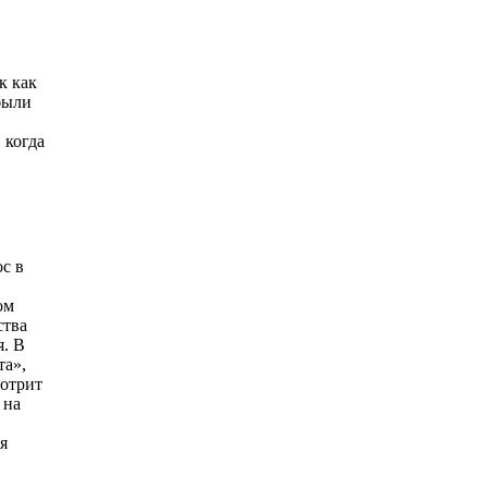
к как
 были
 когда
с в
.
ом
ства
я. В
та»,
мотрит
 на
я