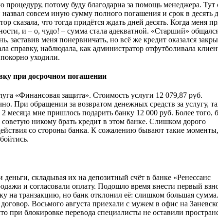
аю процедуру, потому буду благодарна за помощь менеджера. Тут
н назвал совсем иную сумму полного погашения и срок в десять 
ор сказала, что тогда придётся ждать дней десять. Когда меня п
ости, и – о, чудо! – сумма стала адекватной. «Старший» общалс
ь, заставив меня понервничать, но всё же кредит оказался закры
а справку, наблюдала, как администратор отфутболивала клиен
 покорно уходили.
ховку при досрочном погашении
луга «Финансовая защита». Стоимость услуги 12 079,87 руб.
чно. При обращении за возвратом денежных средств за услугу, та
а 2 месяца мне пришлось подарить банку 12 000 руб. Более того,
 советую никому брать кредит в этом банке. Слишком дорого
действия со стороны банка. К сожалению бывают такие моменты,
обойтись.
 деньги, складывая их на депозитный счёт в банке «Ренессанс
дажи и согласовали оплату. Подошло время внести первый взно
вку на транзакцию, но банк отклонил её: слишком большая сумма
 договор. Восьмого августа приехали с мужем в офис на Заневск
что при блокировке перевода специалисты не оставили простран