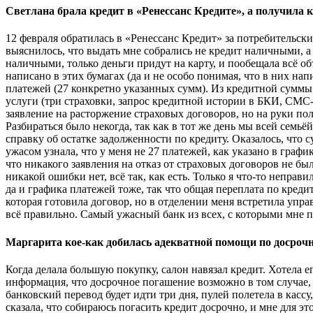
Светлана брала кредит в «Ренессанс Кредите», а получила 
12 февраля обратилась в «Ренессанс Кредит» за потребительск
выяснилось, что выдать мне собрались не кредит наличными, а 
наличными, только деньги придут на карту, и пообещала всё об
написано в этих бумагах (да и не особо понимая, что в них на
платежей (27 конкретно указанных сумм). Из кредитной суммы 
услуги (три страховки, запрос кредитной истории в БКИ, СМ
заявление на расторжение страховых договоров, но на руки пол
Разбираться было некогда, так как в тот же день мы всей семьё
справку об остатке задолженности по кредиту. Оказалось, что 
ужасом узнала, что у меня не 27 платежей, как указано в графи
что никакого заявления на отказ от страховых договоров не б
никакой ошибки нет, всё так, как есть. Только я что-то непра
да и графика платежей тоже, так что общая переплата по креди
которая готовила договор, но в отделении меня встретила упра
всё правильно. Самый ужасный банк из всех, с которыми мне п
Маргарита кое-как добилась адекватной помощи по досроч
Когда делала большую покупку, салон навязал кредит. Хотела е
информация, что досрочное погашение возможно в том случае, 
банковский перевод будет идти три дня, пулей полетела в касс
сказала, что собираюсь погасить кредит досрочно, и мне для эт