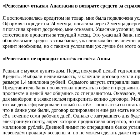
«Ренессанс» отказал Анастасии в возврате средств за стра
Я воспользовалась кредитом на товар, мне была подключена ус
Оформляла кредит на 24 месяца, погасила через 2 месяца досро
я погасила кредит досрочно, мне отказали. Ужасные условия, з
естественно проценты за текущий месяц. Это ужасный банк, не
обошёлся мне кредит в этом банке, уж слишком бесчеловечны 
кредит необходим, но с такими условиями уж лучше без этого 
«Ренессанс» не проводит платёж со счёта Анны
Решили с мужем купить дом. Перед покупкой целый год копили
Кредит». Выбрали недвижимость, заключили договор купли-про
размере 1,4 миллиона рублей. Седьмого августа отправили зая
Представитель банк посоветовал приехать в офис и предъявить
проспекте и целый час общались со специалистом. Оказалось, 
для манёвров: к заявке нельзя прикрепить копию договора. Ме
тот же день сформировали новый платёж – опять отказ и опять
что в банке уже были, договор копировали и ещё раз ехать не 
её в течение семи рабочих дней. Однако с завтрашнего дня буд
электронную почту, адрес которой продиктовал оператор, но п
миллионов рублей. Дневной лимит по операциям в банке устано
переведём продавцу все деньги, но не можем сделать даже перв