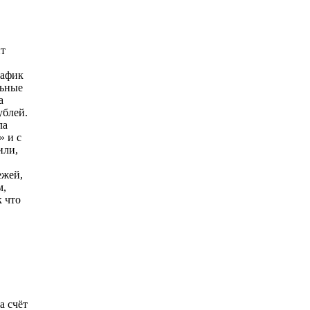
ит
рафик
льные
а
ублей.
ла
» и с
или,
ежей,
м,
к что
а счёт