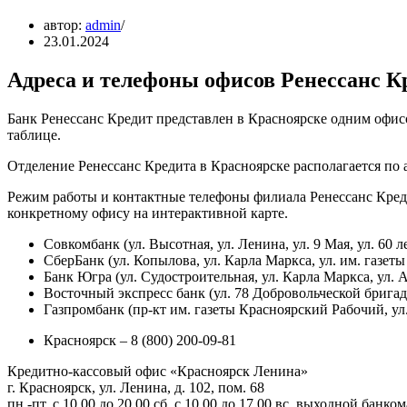
автор:
admin
23.01.2024
Адреса и телефоны офисов Ренессанс К
Банк Ренессанс Кредит представлен в Красноярске одним офис
таблице.
Отделение Ренессанс Кредита в Красноярске располагается по ад
Режим работы и контактные телефоны филиала Ренессанс Креди
конкретному офису на интерактивной карте.
Совкомбанк (ул. Высотная, ул. Ленина, ул. 9 Мая, ул. 60 
СберБанк (ул. Копылова, ул. Карла Маркса, ул. им. газеты
Банк Югра (ул. Судостроительная, ул. Карла Маркса, ул. 
Восточный экспресс банк (ул. 78 Добровольческой бригад
Газпромбанк (пр-кт им. газеты Красноярский Рабочий, ул
Красноярск – 8 (800) 200-09-81
Кредитно-кассовый офис «Красноярск Ленина»
г. Красноярск, ул. Ленина, д. 102, пом. 68
пн.-пт. с 10.00 до 20.00 сб. с 10.00 до 17.00 вс. выходной банк