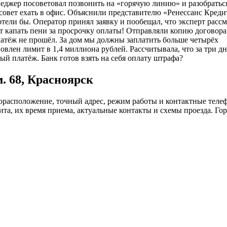
неджер посоветовал позвонить на «горячую линию» и разобратьс
 совет ехать в офис. Объяснили представителю «Ренессанс Креди
хотели бы. Оператор принял заявку и пообещал, что эксперт расс
ет капать пени за просрочку оплаты! Отправляли копию договора
латёж не прошёл. За дом мы должны заплатить больше четырёх
влен лимит в 1,4 миллиона рублей. Рассчитывала, что за три дн
ый платёж. Банк готов взять на себя оплату штрафа?
м. 68, Красноярск
орасположение, точный адрес, режим работы и контактные теле
та, их время приема, актуальные контакты и схемы проезда. Гор