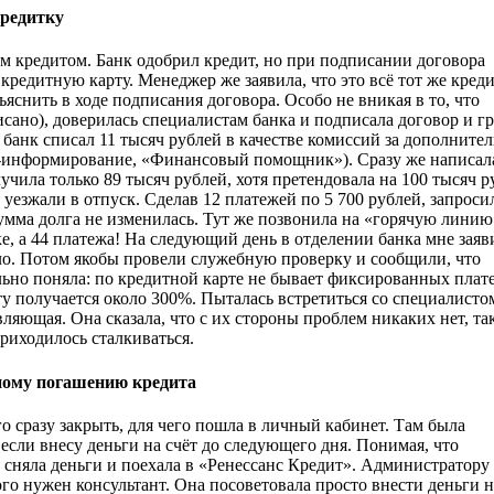
кредитку
им кредитом. Банк одобрил кредит, но при подписании договора
кредитную карту. Менеджер же заявила, что это всё тот же кред
ъяснить в ходе подписания договора. Особо не вникая в то, что
писано), доверилась специалистам банка и подписала договор и г
банк списал 11 тысяч рублей в качестве комиссий за дополните
С-информирование, «Финансовый помощник»). Сразу же написал
учила только 89 тысяч рублей, хотя претендовала на 100 тысяч р
й уезжали в отпуск. Сделав 12 платежей по 5 700 рублей, запроси
сумма долга не изменилась. Тут же позвонила на «горячую линию
ке, а 44 платежа! На следующий день в отделении банка мне заяв
ыло. Потом якобы провели служебную проверку и сообщили, что
вильно поняла: по кредитной карте не бывает фиксированных плат
ту получается около 300%. Пыталась встретиться со специалисто
вляющая. Она сказала, что с их стороны проблем никаких нет, та
риходилось сталкиваться.
ному погашению кредита
го сразу закрыть, для чего пошла в личный кабинет. Там была
если внесу деньги на счёт до следующего дня. Понимая, что
у, сняла деньги и поехала в «Ренессанс Кредит». Администратору
ого нужен консультант. Она посоветовала просто внести деньги н