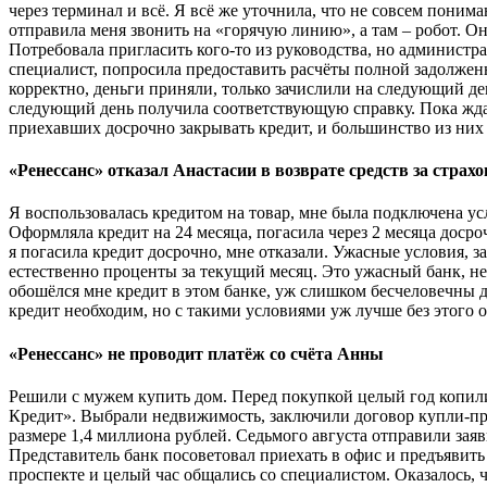
через терминал и всё. Я всё же уточнила, что не совсем поним
отправила меня звонить на «горячую линию», а там – робот. О
Потребовала пригласить кого-то из руководства, но администрат
специалист, попросила предоставить расчёты полной задолженн
корректно, деньги приняли, только зачислили на следующий ден
следующий день получила соответствующую справку. Пока ждал
приехавших досрочно закрывать кредит, и большинство из них
«Ренессанс» отказал Анастасии в возврате средств за стра
Я воспользовалась кредитом на товар, мне была подключена ус
Оформляла кредит на 24 месяца, погасила через 2 месяца досро
я погасила кредит досрочно, мне отказали. Ужасные условия, з
естественно проценты за текущий месяц. Это ужасный банк, не
обошёлся мне кредит в этом банке, уж слишком бесчеловечны 
кредит необходим, но с такими условиями уж лучше без этого 
«Ренессанс» не проводит платёж со счёта Анны
Решили с мужем купить дом. Перед покупкой целый год копили
Кредит». Выбрали недвижимость, заключили договор купли-про
размере 1,4 миллиона рублей. Седьмого августа отправили зая
Представитель банк посоветовал приехать в офис и предъявить
проспекте и целый час общались со специалистом. Оказалось, 