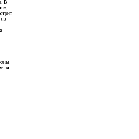
я. В
та»,
мотрит
 на
я
фоны.
ячая