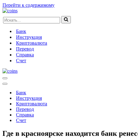
Перейти к содержимому
Искать...
Банк
Инструкция
Криптовалюта
Перевод
Справка
Счет
Меню
навигации
Меню
навигации
Банк
Инструкция
Криптовалюта
Перевод
Справка
Счет
Где в красноярске находится банк рене