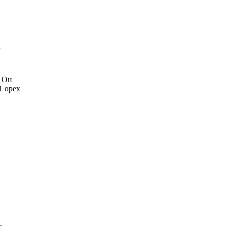
х
. Он
1 орех