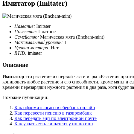
Имитатор (Imitater)
Название:
Imitater
Появление:
Платное
Семейство:
Магическая мята (Enchant-mint)
Максимальный уровень:
1
Уровни мастера:
Нет
RTID:
imitater
Описание
Имитатор
это растение из первой части игры «Растения против
копировать любое растение и его способности, кроме мяты и с
времени перезарядки нужного растения в два раза, хотя будет з
Похожие публикации:
Как оформить осаго в сбербанк онлайн
Как перевести пенсию в газпромбанк
Как передать эцп по электронной почте
Как узнать есть ли патент у ип по инн