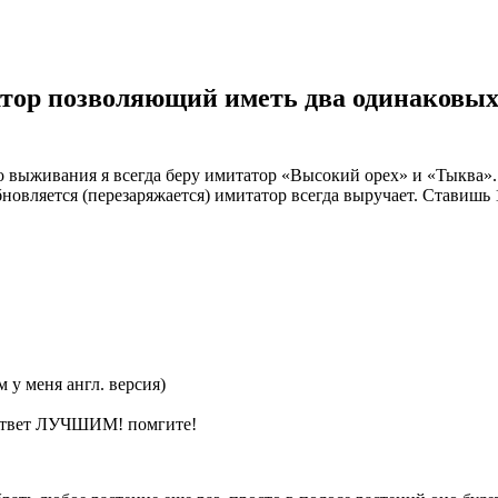
итатор позволяющий иметь два одинаковы
о выживания я всегда беру имитатор «Высокий орех» и «Тыква»
новляется (перезаряжается) имитатор всегда выручает. Ставишь 
 у меня англ. версия)
у ответ ЛУЧШИМ! помгите!