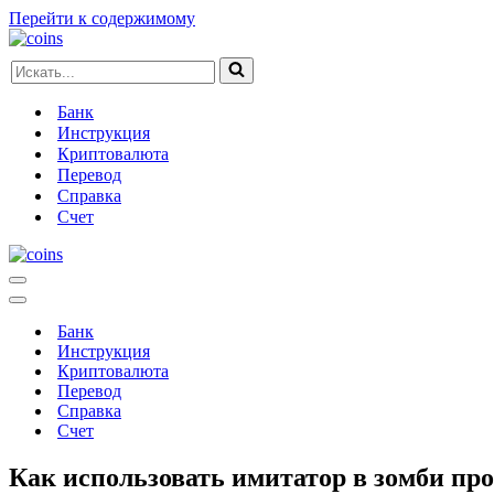
Перейти к содержимому
Искать...
Банк
Инструкция
Криптовалюта
Перевод
Справка
Счет
Меню
навигации
Меню
навигации
Банк
Инструкция
Криптовалюта
Перевод
Справка
Счет
Как использовать имитатор в зомби пр