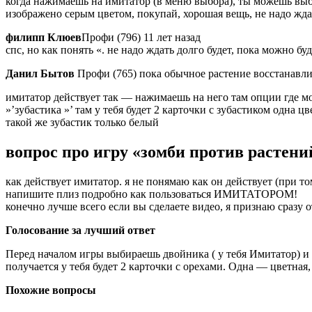
когда нажимаешь на имитатор (в меню выбора), ты можешь выбр
изображено серым цветом, покупай, хорошая вещь, не надо ждат
филипп Клюев
Профи (796) 11 лет назад
спс, но как понять «. не надо ждать долго будет, пока можно бу
Данил Бытов
Профи (765) пока обычное растение восстанавли
имитатор действует так — нажимаешь на него там опции где м
»’зубастика »’ там у тебя будет 2 карточки с зубастиком одна 
такой же зубастик только белый
вопрос про игру «зомби против растени
как действует имитатор. я не понямаю как он действует (при том
напишите плиз подробно как пользоваться ИМИТАТОРОМ!
конечно лучше всего если вы сделаете видео, я признаю сраз
Голосование за лучший ответ
Перед началом игры выбираешь двойника ( у тебя Имитатор) и т
получается у тебя будет 2 карточки с орехами. Одна — цветная
Похожие вопросы