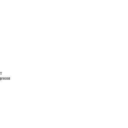
т
щения