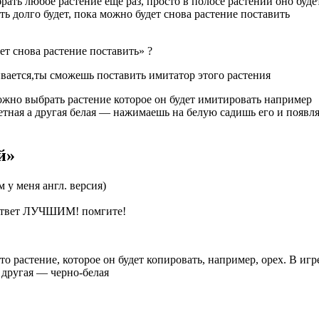
ать любое растение еще раз, просто в полосе растений оно буде
ь долго будет, пока можно будет снова растение поставить
дет снова растение поставить» ?
вается,ты сможешь поставить имитатор этого растения
ожно выбрать растение которое он будет имитировать например
цветная а другая белая — нажимаешь на белую садишь его и появл
й»
 у меня англ. версия)
у ответ ЛУЧШИМ! помгите!
о растение, которое он будет копировать, например, орех. В игр
, другая — черно-белая