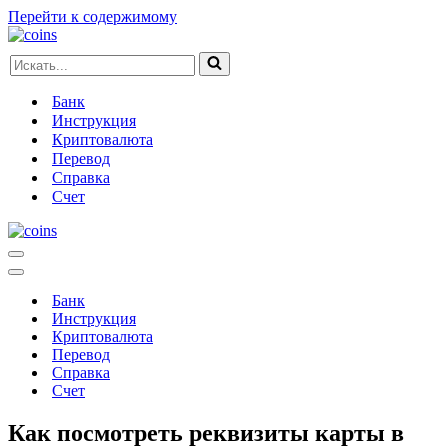
Перейти к содержимому
Искать...
Банк
Инструкция
Криптовалюта
Перевод
Справка
Счет
Меню
навигации
Меню
навигации
Банк
Инструкция
Криптовалюта
Перевод
Справка
Счет
Как посмотреть реквизиты карты в