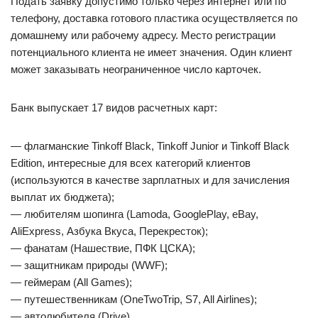
Подать заявку допустимо только через интернет или по
телефону, доставка готового пластика осуществляется по
домашнему или рабочему адресу. Место регистрации
потенциального клиента не имеет значения. Один клиент
может заказывать неограниченное число карточек.
Банк выпускает 17 видов расчетных карт:
— флагманские Tinkoff Black, Tinkoff Junior и Tinkoff Black
Edition, интересные для всех категорий клиентов
(используются в качестве зарплатных и для зачисления
выплат их бюджета);
— любителям шопинга (Lamoda, GooglePlay, eBay,
AliExpress, Азбука Вкуса, Перекресток);
— фанатам (Нашествие, ПФК ЦСКА);
— защитникам природы (WWF);
— геймерам (All Games);
— путешественникам (OneTwoTrip, S7, All Airlines);
— автолюбителя (Drive).