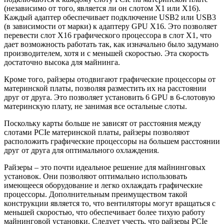
(независимо от того, является ли он слотом X1 или X16).
Каждый адаптер обеспечивает подключение USB2 или USB3
(в зависимости от марки) к адаптеру GPU X16. Это позволяет
перевести слот X16 графического процессора в слот X1, что
дает возможность работать так, как изначально было задумано
производителем, хотя и с меньшей скоростью. Эта скорость
достаточно высока для майнинга.
Кроме того, райзеры отодвигают графические процессоры от
материнской платы, позволяя разместить их на расстоянии
друг от друга. Это позволяет установить 6 GPU в 6-слотовую
материнскую плату, не занимая все остальные слоты.
Поскольку карты больше не зависят от расстояния между
слотами PCIe материнской платы, райзеры позволяют
расположить графические процессоры на большем расстоянии
друг от друга для оптимального охлаждения.
Райзеры – это почти идеальное решение для майнинговых
установок. Они позволяют оптимально использовать
имеющееся оборудование и легко охлаждать графические
процессоры. Дополнительным преимуществом такой
конструкции является то, что вентиляторы могут вращаться с
меньшей скоростью, что обеспечивает более тихую работу
майнинговой установки. Следует учесть, что райзеры PCIe