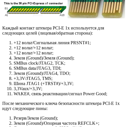
Каждый контакт штекера PCI-E 1x используется для
следующих целей (лицевая/обратная сторона):
+12 вольт/Сигнальная линия PRSNT#1;
+12 вольт/+12 вольт;
+12 вольт/+12 вольт;
Земля (Ground)/Земля (Ground);
SMBus clock/JTAG2, TCK;
SMBus data/JTAG3, TDI;
Земля (Ground)/JTAG4, TDO;
+3,3V/JTAG5, TMS;
Шина JTAG1 (+TRST#)/+3,3V;
3,3Vaux/+3,3V;
WAKE#, связь реактивации/сигнал Power Good;
После механического ключа безопасности штекера PCI-E 1x
идут следующие пины:
Резерв/Земля (Ground);
Земля (Ground)/Опорная частота REFCLK+;