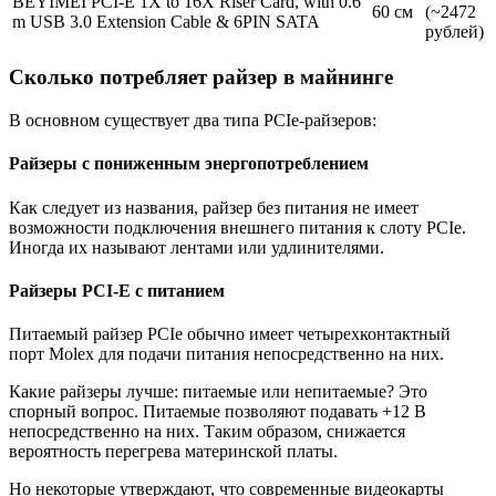
BEYIMEI PCI-E 1X to 16X Riser Card, with 0.6
60 см
(~2472
m USB 3.0 Extension Cable & 6PIN SATA
рублей)
Сколько потребляет райзер в майнинге
В основном существует два типа PCIe-райзеров:
Райзеры с пониженным энергопотреблением
Как следует из названия, райзер без питания не имеет
возможности подключения внешнего питания к слоту PCIe.
Иногда их называют лентами или удлинителями.
Райзеры PCI-E с питанием
Питаемый райзер PCIe обычно имеет четырехконтактный
порт Molex для подачи питания непосредственно на них.
Какие райзеры лучше: питаемые или непитаемые? Это
спорный вопрос. Питаемые позволяют подавать +12 В
непосредственно на них. Таким образом, снижается
вероятность перегрева материнской платы.
Но некоторые утверждают, что современные видеокарты