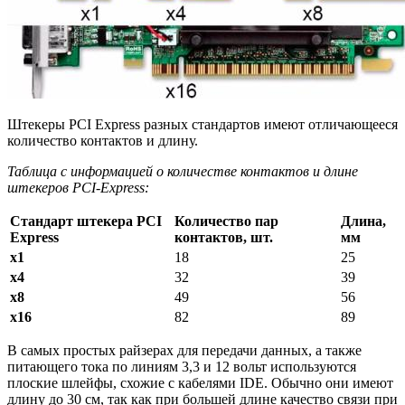
Штекеры PCI Express разных стандартов имеют отличающееся
количество контактов и длину.
Таблица с информацией о количестве контактов и длине
штекеров PCI-Express:
Стандарт штекера PCI
Количество пар
Длина,
Express
контактов, шт.
мм
x1
18
25
x4
32
39
x8
49
56
x16
82
89
В самых простых райзерах для передачи данных, а также
питающего тока по линиям 3,3 и 12 вольт используются
плоские шлейфы, схожие с кабелями IDE. Обычно они имеют
длину до 30 см, так как при большей длине качество связи при