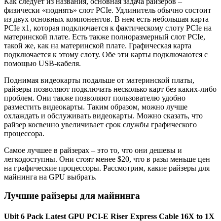
Как следует из названия, основная задача райзеров –
физически «поднять» слот PCIe. Удлинитель обычно состоит
из двух основных компонентов. В нем есть небольшая карта
PCIe x1, которая подключается к фактическому слоту PCIe на
материнской плате. Есть также полноразмерный слот PCIe,
такой же, как на материнской плате. Графическая карта
подключается к этому слоту. Обе эти карты подключаются с
помощью USB-кабеля.
Поднимая видеокарты подальше от материнской платы,
райзеры позволяют подключать несколько карт без каких-либо
проблем. Они также позволяют пользователю удобно
разместить видеокарты. Таким образом, можно лучше
охлаждать и обслуживать видеокарты. Можно сказать, что
райзер косвенно увеличивает срок службы графического
процессора.
Самое лучшее в райзерах – это то, что они дешевы и
легкодоступны. Они стоят менее $20, что в разы меньше цен
на графические процессоры. Рассмотрим, какие райзеры для
майнинга на GPU выбрать.
Лучшие райзеры для майнинга
Ubit 6 Pack Latest GPU PCI-E Riser Express Cable 16X to 1X