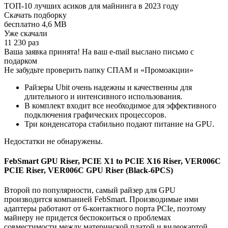
ТОП-10 лучших асиков для майнинга в 2023 году
Скачать подборку
бесплатно 4,6 MB
Уже скачали
11 230 раз
Ваша заявка принята! На ваш e-mail выслано письмо с
подарком
Не забудьте проверить папку СПАМ и «Промоакции»
Райзеры Ubit очень надежны и качественны для
длительного и интенсивного использования.
В комплект входит все необходимое для эффективного
подключения графических процессоров.
Три конденсатора стабильно подают питание на GPU.
Недостатки не обнаружены.
FebSmart GPU Riser, PCIE X1 to PCIE X16 Riser, VER006C
PCIE Riser, VER006C GPU Riser (Black-6PCS)
Второй по популярности, самый райзер для GPU
производится компанией FebSmart. Производимые ими
адаптеры работают от 6-контактного порта PCIe, поэтому
майнеру не придется беспокоиться о проблемах
совместимости между материнской платой и видеокартой.