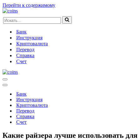
Перейти к содержимому
Искать...
Банк
Инструкция
Криптовалюта
Перевод
Справка
Счет
Меню
навигации
Меню
навигации
Банк
Инструкция
Криптовалюта
Перевод
Справка
Счет
Какие райзера лучше использовать для