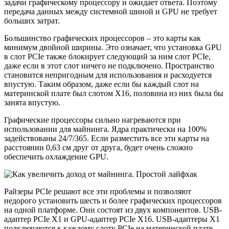
задачи графическому процессору и ожидает ответа. Поэтому
передача данных между системной шиной и GPU не требует
больших затрат.
Большинство графических процессоров – это карты как
минимум двойной ширины. Это означает, что установка GPU
в слот PCIe также блокирует следующий за ним слот PCIe,
даже если в этот слот ничего не подключено. Пространство
становится непригодным для использования и расходуется
впустую. Таким образом, даже если бы каждый слот на
материнской плате был слотом X16, половина из них была бы
занята впустую.
Графические процессоры сильно нагреваются при
использовании для майнинга. Ядра практически на 100%
задействованы 24/7/365. Если разместить все эти карты на
расстоянии 0,63 см друг от друга, будет очень сложно
обеспечить охлаждение GPU.
Райзеры PCIe решают все эти проблемы и позволяют
недорого установить шесть и более графических процессоров
на одной платформе. Они состоят из двух компонентов. USB-
адаптер PCIe X1 и GPU-адаптер PCIe X16. USB-адаптеры X1
подключаются к каждому слоту PCIe на материнской плате