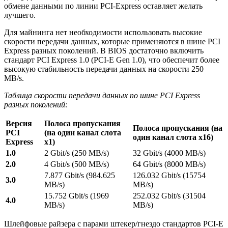
обмене данными по линии PCI-Express оставляет желать
лучшего.
Для майнинга нет необходимости использовать высокие
скорости передачи данных, которые применяются в шине PCI
Express разных поколений. В BIOS достаточно включить
стандарт PCI Express 1.0 (PCI-E Gen 1.0), что обеспечит более
высокую стабильность передачи данных на скорости 250
MB/s.
Таблица скорости передачи данных по шине PCI Express
разных поколений:
Версия
Полоса пропускания
Полоса пропускания (на
PCI
(на один канал слота
один канал слота x16)
Express
x1)
1.0
2 Gbit/s (250 MB/s)
32 Gbit/s (4000 MB/s)
2.0
4 Gbit/s (500 MB/s)
64 Gbit/s (8000 MB/s)
7.877 Gbit/s (984.625
126.032 Gbit/s (15754
3.0
MB/s)
MB/s)
15.752 Gbit/s (1969
252.032 Gbit/s (31504
4.0
MB/s)
MB/s)
Шлейфовые райзера с парами штекер/гнездо стандартов PCI-E