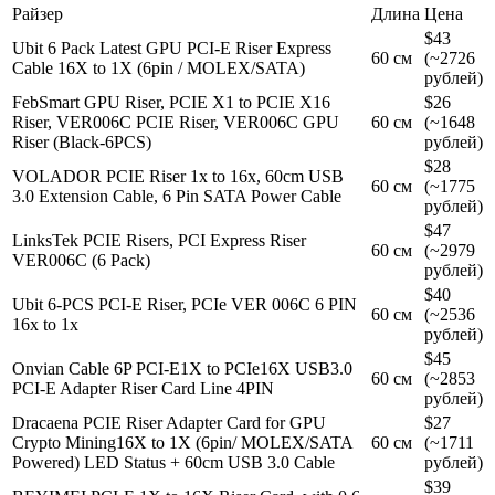
Райзер
Длина
Цена
$43
Ubit 6 Pack Latest GPU PCI-E Riser Express
60 см
(~2726
Cable 16X to 1X (6pin / MOLEX/SATA)
рублей)
FebSmart GPU Riser, PCIE X1 to PCIE X16
$26
Riser, VER006C PCIE Riser, VER006C GPU
60 см
(~1648
Riser (Black-6PCS)
рублей)
$28
VOLADOR PCIE Riser 1x to 16x, 60cm USB
60 см
(~1775
3.0 Extension Cable, 6 Pin SATA Power Cable
рублей)
$47
LinksTek PCIE Risers, PCI Express Riser
60 см
(~2979
VER006C (6 Pack)
рублей)
$40
Ubit 6-PCS PCI-E Riser, PCIe VER 006C 6 PIN
60 см
(~2536
16x to 1x
рублей)
$45
Onvian Cable 6P PCI-E1X to PCIe16X USB3.0
60 см
(~2853
PCI-E Adapter Riser Card Line 4PIN
рублей)
Dracaena PCIE Riser Adapter Card for GPU
$27
Crypto Mining16X to 1X (6pin/ MOLEX/SATA
60 см
(~1711
Powered) LED Status + 60cm USB 3.0 Cable
рублей)
$39