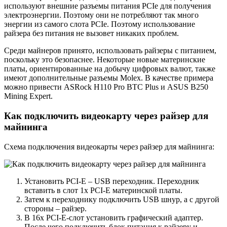
используют внешние разъемы питания PCIe для получения
электроэнергии. Поэтому они не потребляют так много
энергии из самого слота PCIe. Поэтому использование
райзера без питания не вызовет никаких проблем.
Среди майнеров принято, использовать райзеры с питанием,
поскольку это безопаснее. Некоторые новые материнские
платы, ориентированные на добычу цифровых валют, также
имеют дополнительные разъемы Molex. В качестве примера
можно привести ASRock H110 Pro BTC Plus и ASUS B250
Mining Expert.
Как подключить видеокарту через райзер для
майнинга
Схема подключения видеокарты через райзер для майнинга:
Установить PCI-E – USB переходник. Переходник
вставить в слот 1x PCI-E материнской платы.
Затем к переходнику подключить USB шнур, а с другой
стороны – райзер.
В 16х PCI-E-слот установить графический адаптер.
После чего подключить блок питания к райзеру и