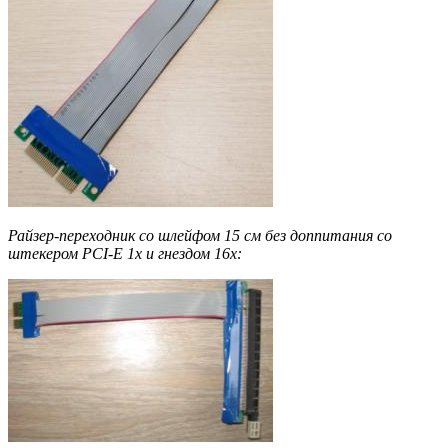
Райзер-переходник со шлейфом 15 см без доппитания со
штекером PCI-E 1x и гнездом 16х: