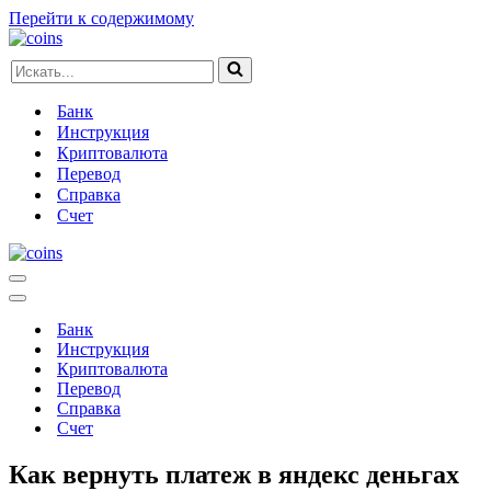
Перейти к содержимому
Искать...
Банк
Инструкция
Криптовалюта
Перевод
Справка
Счет
Меню
навигации
Меню
навигации
Банк
Инструкция
Криптовалюта
Перевод
Справка
Счет
Как вернуть платеж в яндекс деньгах