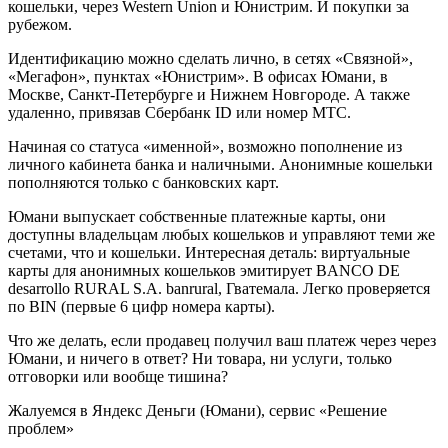
кошельки, через Western Union и Юнистрим. И покупки за
рубежом.
Идентификацию можно сделать лично, в сетях «Связной»,
«Мегафон», пунктах «Юнистрим». В офисах Юмани, в
Москве, Санкт-Петербурге и Нижнем Новгороде. А также
удаленно, привязав Сбербанк ID или номер МТС.
Начиная со статуса «именной», возможно пополнение из
личного кабинета банка и наличными. Анонимные кошельки
пополняются только с банковских карт.
Юмани выпускает собственные платежные карты, они
доступны владельцам любых кошельков и управляют теми же
счетами, что и кошельки. Интересная деталь: виртуальные
карты для анонимных кошельков эмитирует BANCO DE
desarrollo RURAL S.A. banrural, Гватемала. Легко проверяется
по BIN (первые 6 цифр номера карты).
Что же делать, если продавец получил ваш платеж через через
Юмани, и ничего в ответ? Ни товара, ни услуги, только
отговорки или вообще тишина?
Жалуемся в Яндекс Деньги (Юмани), сервис «Решение
проблем»