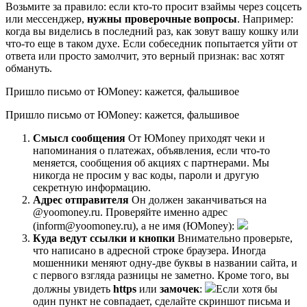
Возьмите за правило: если кто-то просит взаймы через соцсеть
или мессенджер,
нужны проверочные вопросы
. Например:
когда вы виделись в последний раз, как зовут вашу кошку или
что-то еще в таком духе. Если собеседник попытается уйти от
ответа или просто замолчит, это верный признак: вас хотят
обмануть.
Пришло письмо от ЮMoney: кажется, фальшивое
Пришло письмо от ЮMoney: кажется, фальшивое
Смысл сообщения
От ЮMoney приходят чеки и
напоминания о платежах, объявления, если что-то
меняется, сообщения об акциях с партнерами. Мы
никогда не просим у вас коды, пароли и другую
секретную информацию.
Адрес отправителя
Он должен заканчиваться на
@yoomoney.ru. Проверяйте именно адрес
(inform@yoomoney.ru), а не имя (ЮMoney):
Куда ведут ссылки и кнопки
Внимательно проверьте,
что написано в адресной строке браузера. Иногда
мошенники меняют одну-две буквы в названии сайта, и
с первого взгляда разницы не заметно. Кроме того, вы
должны увидеть
https
или
замочек
:
Если хотя бы
один пункт не совпадает, сделайте скриншот письма и