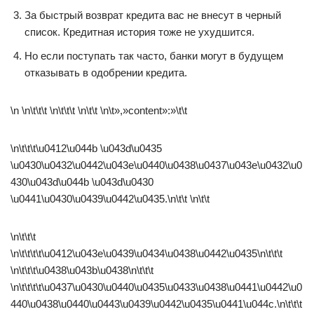
За быстрый возврат кредита вас не внесут в черный
список. Кредитная история тоже не ухудшится.
Но если поступать так часто, банки могут в будущем
отказывать в одобрении кредита.
\n \n\t\t\t \n\t\t\t \n\t\t \n\t»,»content»:»\t\t
\n\t\t\t\u0412\u044b \u043d\u0435
\u0430\u0432\u0442\u043e\u0440\u0438\u0437\u043e\u0432\u0
430\u043d\u044b \u043d\u0430
\u0441\u0430\u0439\u0442\u0435.\n\t\t \n\t\t
\n\t\t\t
\n\t\t\t\t\u0412\u043e\u0439\u0434\u0438\u0442\u0435\n\t\t\t
\n\t\t\t\u0438\u043b\u0438\n\t\t\t
\n\t\t\t\t\u0437\u0430\u0440\u0435\u0433\u0438\u0441\u0442\u0
440\u0438\u0440\u0443\u0439\u0442\u0435\u0441\u044c.\n\t\t\t