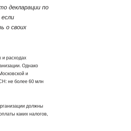
то декларации по
 если
ь о своих
 и расходах
ганизации. Однако
Московской и
СН: не более 60 млн
 организации должны
оплаты каких налогов,