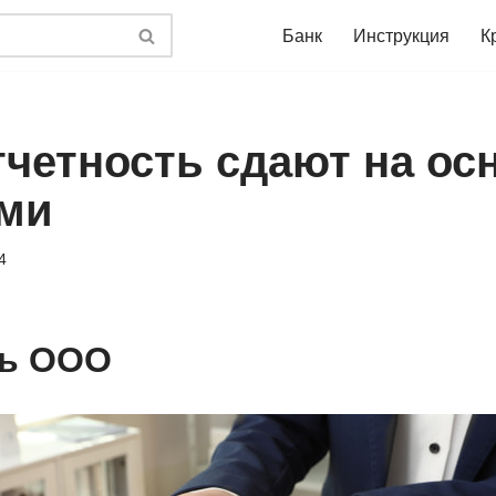
Банк
Инструкция
К
тчетность сдают на ос
ми
4
ть ООО