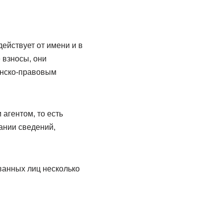
действует от имени и в
 взносы, они
анско-правовым
агентом, то есть
вании сведений,
ванных лиц несколько