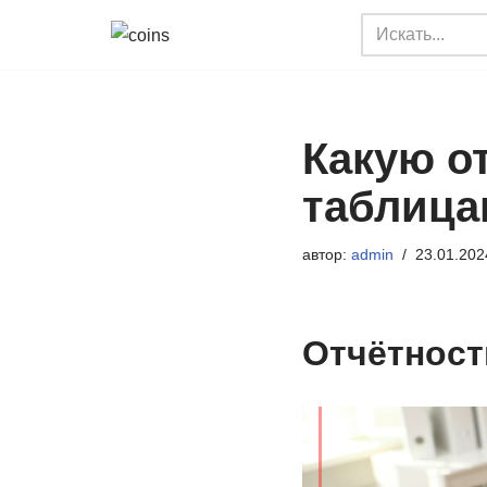
Перейти
к
содержимому
Какую о
таблица
автор:
admin
23.01.202
Отчётнос