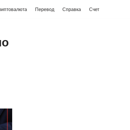
риптовалюта
Перевод
Справка
Счет
но