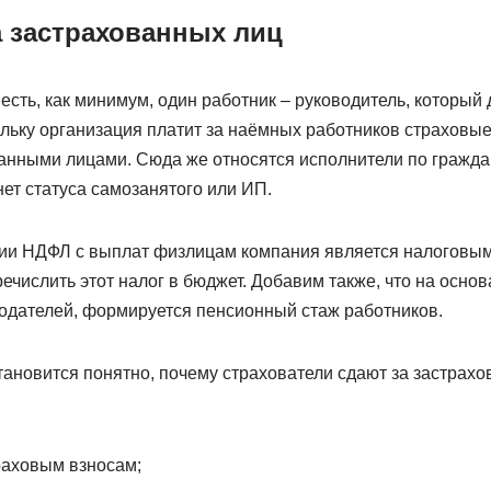
а застрахованных лиц
есть, как минимум, один работник – руководитель, который 
льку организация платит за наёмных работников страховые
анными лицами. Сюда же относятся исполнители по гражд
нет статуса самозанятого или ИП.
нии НДФЛ с выплат физлицам компания является налоговым 
ечислить этот налог в бюджет. Добавим также, что на осно
одателей, формируется пенсионный стаж работников.
тановится понятно, почему страхователи сдают за застрахо
раховым взносам;