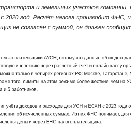
транспорта и земельных участков компании, 
с 2020 год. Расчёт налога производит ФНС, и
щик не согласен с суммой, он должен сообщит
только плательщики АУСН, потому что данные об их доходах
оговую инспекцию через расчётный счёт и онлайн-кассу ор
ожно только в четырёх регионах РФ: Москве, Татарстане, 
роме того, лимиты на этом режиме более жёсткие, чем на У
а и 5 работников.
ниг учёта доходов и расходов для УСН и ЕСХН с 2023 года
мления об исчисленных суммах. Из них ФНС понимает, для 
числены деньги через ЕНС налогоплательщика.